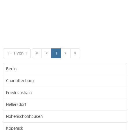
1 - 1 von 1
«
<
1
>
»
Berlin
Charlottenburg
Friedrichshain
Hellersdorf
Hohenschönhausen
Köpenick