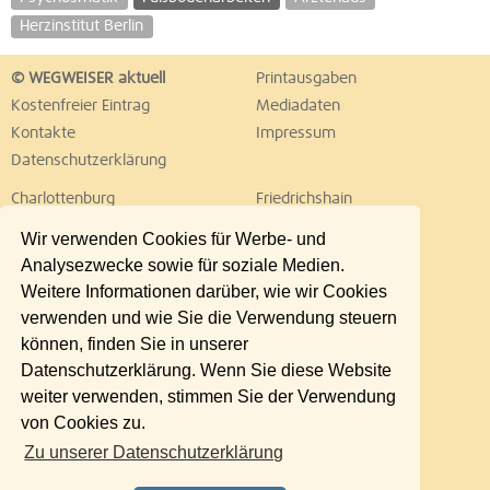
Herzinstitut Berlin
© WEGWEISER aktuell
Printausgaben
Kostenfreier Eintrag
Mediadaten
Kontakte
Impressum
Datenschutzerklärung
Charlottenburg
Friedrichshain
Hellersdorf
Hohenschönhausen
Wir verwenden Cookies für Werbe- und
Köpenick
Kreuzberg
Analysezwecke sowie für soziale Medien.
Lichtenberg
Marzahn
Weitere Informationen darüber, wie wir Cookies
Mitte
Neukölln
verwenden und wie Sie die Verwendung steuern
Pankow
Prenzlauer Berg
können, finden Sie in unserer
Reinickendorf
Schöneberg
Datenschutzerklärung. Wenn Sie diese Website
Spandau
Steglitz
weiter verwenden, stimmen Sie der Verwendung
Tempelhof
Tiergarten
von Cookies zu.
Treptow
Umland Ost
Zu unserer Datenschutzerklärung
Wedding
Weißensee