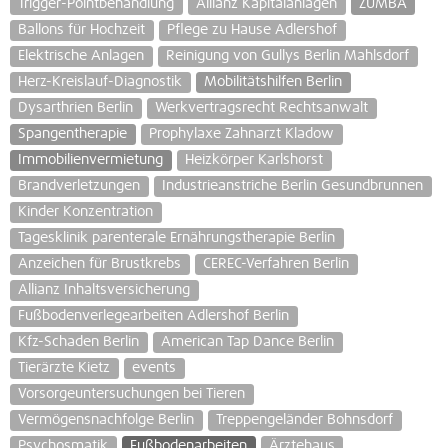
Trigger-Pointbehandlung
Allianz Kapitalanlagen
ZUMBA
Ballons für Hochzeit
Pflege zu Hause Adlershof
Elektrische Anlagen
Reinigung von Gullys Berlin Mahlsdorf
Herz-Kreislauf-Diagnostik
Mobilitätshilfen Berlin
Dysarthrien Berlin
Werkvertragsrecht Rechtsanwalt
Spangentherapie
Prophylaxe Zahnarzt Kladow
Immobilienvermietung
Heizkörper Karlshorst
Brandverletzungen
Industrieanstriche Berlin Gesundbrunnen
Kinder Konzentration
Tagesklinik parenterale Ernährungstherapie Berlin
Anzeichen für Brustkrebs
CEREC-Verfahren Berlin
Allianz Inhaltsversicherung
Fußbodenverlegearbeiten Adlershof Berlin
Kfz-Schaden Berlin
American Tap Dance Berlin
Tierärzte Kietz
events
Vorsorgeuntersuchungen bei Tieren
Vermögensnachfolge Berlin
Treppengeländer Bohnsdorf
Psychosmatik
Fußbodenarbeiten
Ärztehaus