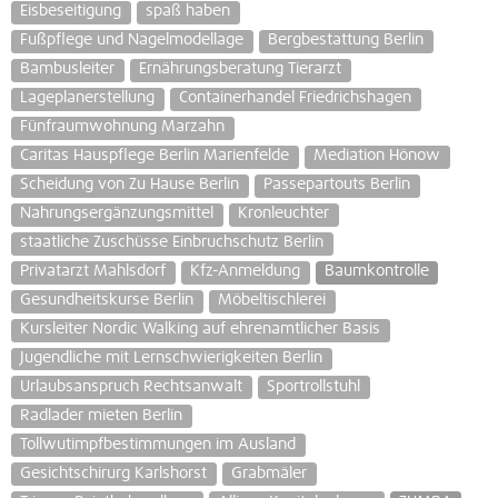
Eisbeseitigung
spaß haben
Fußpflege und Nagelmodellage
Bergbestattung Berlin
Bambusleiter
Ernährungsberatung Tierarzt
Lageplanerstellung
Containerhandel Friedrichshagen
Fünfraumwohnung Marzahn
Caritas Hauspflege Berlin Marienfelde
Mediation Hönow
Scheidung von Zu Hause Berlin
Passepartouts Berlin
Nahrungsergänzungsmittel
Kronleuchter
staatliche Zuschüsse Einbruchschutz Berlin
Privatarzt Mahlsdorf
Kfz-Anmeldung
Baumkontrolle
Gesundheitskurse Berlin
Möbeltischlerei
Kursleiter Nordic Walking auf ehrenamtlicher Basis
Jugendliche mit Lernschwierigkeiten Berlin
Urlaubsanspruch Rechtsanwalt
Sportrollstuhl
Radlader mieten Berlin
Tollwutimpfbestimmungen im Ausland
Gesichtschirurg Karlshorst
Grabmäler