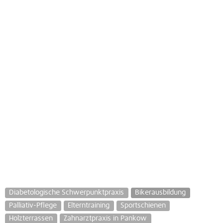
Diabetologische Schwerpunktpraxis
Bikerausbildung
Palliativ-Pflege
Elterntraining
Sportschienen
Holzterrassen
Zahnarztpraxis in Pankow