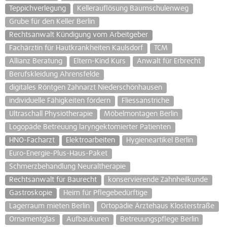
Teppichverlegung
Kellerauflösung Baumschulenweg
Grube für den Keller Berlin
Rechtsanwalt Kündigung vom Arbeitgeber
Fachärztin für Hautkrankheiten Kaulsdorf
TCM
Allianz Beratung
Eltern-Kind Kurs
Anwalt für Erbrecht
Berufskleidung Ahrensfelde
digitales Röntgen Zahnarzt Niederschönhausen
individuelle Fähigkeiten fördern
Fliessanstriche
Ultraschall Physiotherapie
Möbelmontagen Berlin
Logopäde Betreuung laryngektomierter Patienten
HNO-Facharzt
Elektroarbeiten
Hygieneartikel Berlin
Euro-Energie-Plus-Haus-Paket
Schmerzbehandlung Neuraltherapie
Rechtsanwalt für Baurecht
konservierende Zahnheilkunde
Gastroskopie
Heim für Pflegebedürftige
Lagerraum mieten Berlin
Ortopädie Ärztehaus Klosterstraße
Ornamentglas
Aufbaukuren
Betreuungspflege Berlin