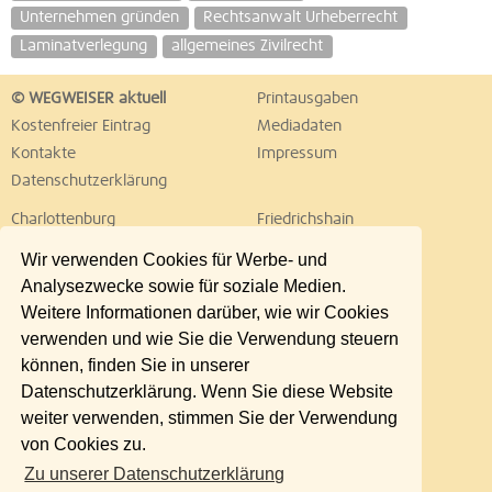
Unternehmen gründen
Rechtsanwalt Urheberrecht
Laminatverlegung
allgemeines Zivilrecht
© WEGWEISER aktuell
Printausgaben
Kostenfreier Eintrag
Mediadaten
Kontakte
Impressum
Datenschutzerklärung
Charlottenburg
Friedrichshain
Hellersdorf
Hohenschönhausen
Wir verwenden Cookies für Werbe- und
Köpenick
Kreuzberg
Analysezwecke sowie für soziale Medien.
Lichtenberg
Marzahn
Weitere Informationen darüber, wie wir Cookies
Mitte
Neukölln
verwenden und wie Sie die Verwendung steuern
Pankow
Prenzlauer Berg
können, finden Sie in unserer
Reinickendorf
Schöneberg
Datenschutzerklärung. Wenn Sie diese Website
Spandau
Steglitz
weiter verwenden, stimmen Sie der Verwendung
Tempelhof
Tiergarten
von Cookies zu.
Treptow
Umland Ost
Zu unserer Datenschutzerklärung