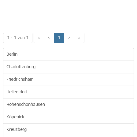
1 - 1 von 1
«
<
1
>
»
Berlin
Charlottenburg
Friedrichshain
Hellersdorf
Hohenschönhausen
Köpenick
Kreuzberg