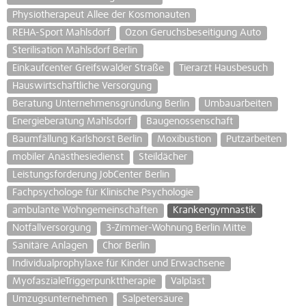
Physiotherapeut Allee der Kosmonauten
REHA-Sport Mahlsdorf
Ozon Geruchsbeseitigung Auto
Sterilisation Mahlsdorf Berlin
Einkaufcenter Greifswalder Straße
Tierarzt Hausbesuch
Hauswirtschaftliche Versorgung
Beratung Unternehmensgründung Berlin
Umbauarbeiten
Energieberatung Mahlsdorf
Baugenossenschaft
Baumfällung Karlshorst Berlin
Moxibustion
Putzarbeiten
mobiler Anästhesiedienst
Steildächer
Leistungsforderung JobCenter Berlin
Fachpsychologe für Klinische Psychologie
ambulante Wohngemeinschaften
Krankengymnastik
Notfallversorgung
3-Zimmer-Wohnung Berlin Mitte
Sanitäre Anlagen
Chor Berlin
Individualprophylaxe für Kinder und Erwachsene
MyofaszialeTriggerpunkttherapie
Valplast
Umzugsunternehmen
Salpetersäure