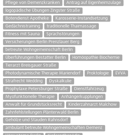
Pflege von Demenzkranken
Antrag auf Eigenheimzulage
logopädische Übungen Zingster Straße
Botendienst Apotheke
Karosserie-Instandsetzung
Gedächnistraining
traditionelle Thaimassage
Fitness mit Sauna
Sprachstörungen
Versicherungen Berlin Prenzlauer Berg
betreute Wohngemeinschaft Berlin
Überführungen Bestatter Berlin
Homöopathie Biochemie
Tierarzt Breisgauer Straße
Photodynamische Therapie Mariendorf
Proktologie
EVVA
Strafrecht Wedding
Dyskalkulie
Prophylaxe Petersburger Straße
Dienstfahrzeug
Myofunktionelle Therapie
Anhängerkupplungen
Anwalt für Grundstücksrecht
Kinderzahnarzt Malchow
Zahnfehlstellungen Plänterwald Berlin
Gehölze und Stauden Rahnsdorf
ambulant betreute Wohngemeinschaften Demenz