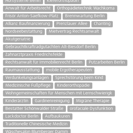
Hörsysteme Berlin
Kieferorthopädin
Anwalt für Arbeitsrecht
Orthopädietechnik Wachkoma
Frisör Anton-Saefkow-Platz
Brennwartung Berlin
Allianz Baufinanzierung
Prenzlauer Allee
Chanting
Nordseebestattung
Mietvertrag Rechtsanwalt
Akutgeriatrie
Gebrauchtkraftradgutachten Alt-Biesdorf Berlin
Zahnarztpraxis Friedrichsfelde
Rechtsanwalt für Immobilienrecht Berlin
Putzarbeiten Berlin
Raumausstattung
mobile Ergotherapeuten
Verdunkelungsanlagen
Sprechstörung beim Kind
Medizinische Fußpflege
Kinderorthopädie
Wohngemeinschaften für Menschen mit Lernschwierigk
Kinderärztin
Gardinenreinigung
Migräne Therapie
Bestatter Schönwalder Straße
orofaciale Dysfunktion
Lackdoctor Berlin
Aufbaukuren
Traditionelle Chinesische Medizin
Wäschesalon Blumberger Damm