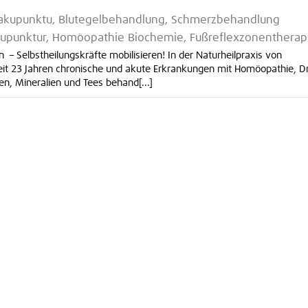
roakupunktu, Blutegelbehandlung, Schmerzbehandlung
kupunktur, Homöopathie Biochemie, Fußreflexzonentherap
– Selbstheilungskräfte mobilisieren! In der Naturheilpraxis von
eit 23 Jahren chronische und akute Erkrankungen mit Homöopathie, Dr
n, Mineralien und Tees behand[...]