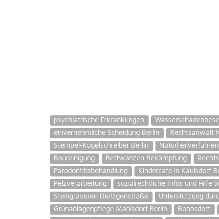
psychiatrische Erkrankungen
Wasserschadenbese
einvernehmliche Scheidung Berlin
Rechtsanwalt f
Stempel-Kugelschreiber Berlin
Naturheilverfahren
Baureinigung
Bettwanzen Bekämpfung
Rechts
Parodontitisbehandlung
Kindercafe in Kaulsdorf Be
Pelzverarbeitung
sozialrechtliche Infos und Hilfe 
Steingravuren Dietzgenstraße
Unterstützung durc
Grünanlagenpflege Mahlsdorf Berlin
Bohnsdorf