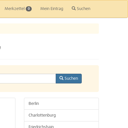
Merkzettel
Mein Eintrag
Suchen
0
"
Suchen
Berlin
Charlottenburg
Friedrichshain