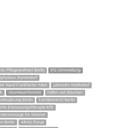
res Pflegewohnen Berlin
Kfz-Ummeldung
ophylaxe Mariendorf
er Hand Frankfurter Allee
Jalousien Mahlsdorf
ik
Aluminiumfenster
Fällen von Bäumen
ehinderung Berlin
Familienrecht Berlin
che Entstauungstherapie KPE
rebsvorsorge für Männer
n Berlin
ARAG Rürup