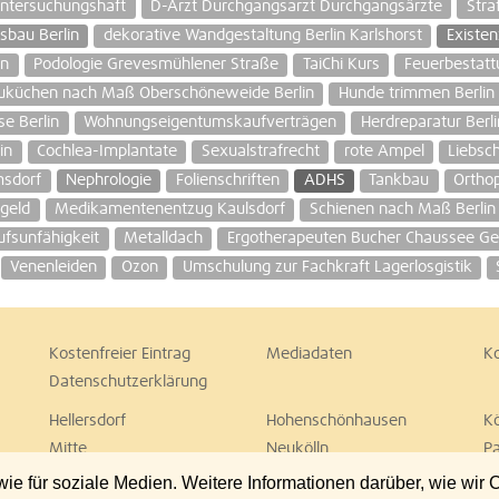
ntersuchungshaft
D-Arzt Durchgangsarzt Durchgangsärzte
Stra
sbau Berlin
dekorative Wandgestaltung Berlin Karlshorst
Existe
en
Podologie Grevesmühlener Straße
TaiChi Kurs
Feuerbestatt
uküchen nach Maß Oberschöneweide Berlin
Hunde trimmen Berlin
e Berlin
Wohnungseigentumskaufverträgen
Herdreparatur Berli
in
Cochlea-Implantate
Sexualstrafrecht
rote Ampel
Liebsc
msdorf
Nephrologie
Folienschriften
ADHS
Tankbau
Ortho
geld
Medikamentenentzug Kaulsdorf
Schienen nach Maß Berlin
fsunfähigkeit
Metalldach
Ergotherapeuten Bucher Chaussee Ge
Venenleiden
Ozon
Umschulung zur Fachkraft Lagerlosgistik
Kostenfreier Eintrag
Mediadaten
K
Datenschutzerklärung
Hellersdorf
Hohenschönhausen
K
Mitte
Neukölln
P
Spandau
Steglitz
T
 für soziale Medien. Weitere Informationen darüber, wie wir