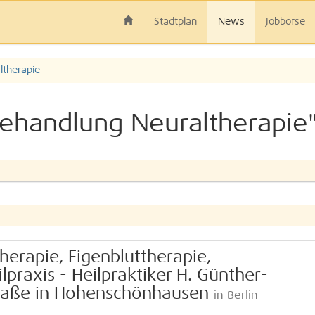
Stadtplan
News
Jobbörse
therapie
ehandlung Neuraltherapie
herapie, Eigenbluttherapie,
praxis - Heilpraktiker H. Günther-
traße in Hohenschönhausen
in Berlin