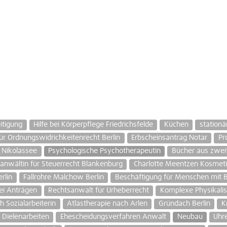
itigung
Hilfe bei Körperpflege Friedrichsfelde
Küchen
stationä
ür Ordnungswidrichkeitenrecht Berlin
Erbscheinsantrag Notar
Pr
 Nikolassee
Psychologische Psychotherapeutin
Bücher aus zweit
anwältin für Steuerrecht Blankenburg
Charlotte Meentzen Kosmet
rlin
Fallrohre Malchow Berlin
Beschäftigung für Menschen mit B
bei Anträgen
Rechtsanwalt für Urheberrecht
Komplexe Physikalis
h Sozialarbeiterin
Atlastherapie nach Arlen
Gründach Berlin
K
Dielenarbeiten
Ehescheidungsverfahren Anwalt
Neubau
Uhre