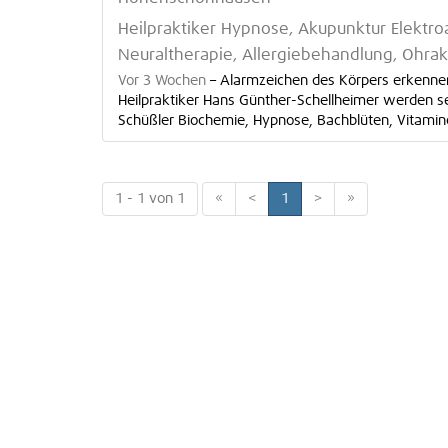
Heilpraktiker Hypnose, Akupunktur Elekt
Neuraltherapie, Allergiebehandlung, Ohra
Vor 3 Wochen
–
Alarmzeichen des Körpers erkennen 
Heilpraktiker Hans Günther-Schellheimer werden s
Schüßler Biochemie, Hypnose, Bachblüten, Vitamine
1 - 1 von 1
«
<
1
>
»