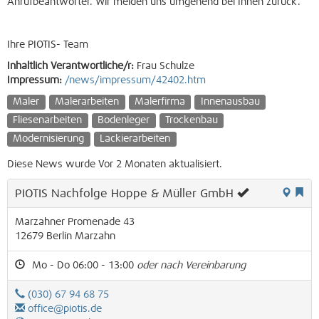
Anrufbeantworter. Wir melden uns umgehend bei Ihnen zurück.
Ihre PIOTIS- Team
Inhaltlich Verantwortliche/r:
Frau Schulze
Impressum:
/news/impressum/42402.htm
Maler
Malerarbeiten
Malerfirma
Innenausbau
Fliesenarbeiten
Bodenleger
Trockenbau
Modernisierung
Lackierarbeiten
Diese News wurde Vor 2 Monaten aktualisiert.
PIOTIS Nachfolge Hoppe & Müller GmbH
Marzahner Promenade 43
12679
Berlin
Marzahn
Mo - Do 06:00 - 13:00
oder nach Vereinbarung
(030) 67 94 68 75
office@piotis.de