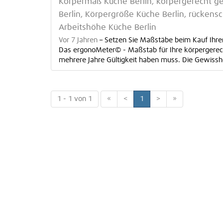
Körpermaß Küche Berlin, körpergerecht ge
Berlin, Körpergröße Küche Berlin, rücken
Arbeitshöhe Küche Berlin
Vor 7 Jahren
–
Setzen Sie Maßstäbe beim Kauf Ihre
Das ergonoMeter© - Maßstab für Ihre körpergerecht
mehrere Jahre Gültigkeit haben muss. Die Gewissheit
1 - 1 von 1
«
<
1
>
»