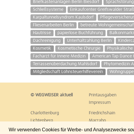
Briefkastenanlagen Berlin Biesdorf
Sprachstörung
Schließsysteme
Einkaufcenter Greifswalder Stra
Karpaltunnelsyndrom Kaulsdorf
Pflegeversicheru
Fliesenarbeiten Berlin
betreute Wohngemeinschaf
Hautrisse
papierlose Buchführung
Balkonmarkis
Dachreinigung
Unterhaltzahlung Berlin
Kinderc
Kosmetik
Kosmetische Chirurgie
Physikalische 
Facharzt für Innere Medizin
American Tap Dance B
Terrassenüberdachung Mahlsdorf
Phytomedizin 
Mitgliedschaft Lohnsteuerhilfeverein
Wohngruppe 
© WEGWEISER aktuell
Printausgaben
Impressum
Charlottenburg
Friedrichshain
Lichtenberg
Marzahn
Reinickendorf
Schöneberg
Wir verwenden Cookies für Werbe- und Analysezwecke sowie