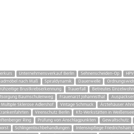
erkurs
Unternehmensverkauf Berlin
Sehnenscheiden-Op
HPV-
 Badmöbel nach Maß
Spiraldynamik
Dauerwelle
Ordnungswidr
rühzeitige Brustkrebserkennung
Trauerfall
Betreutes Einzelwohn
ntsorgung Baumschulenweg
Frauenarzt Johannisthal
Auspackser
Multiple Sklerose Adlershof
Vintage Schmuck
Ärztehäuser Ahre
Krankenfahrten
Virenschutz Berlin
Kfz-Werkstätten in Weißensee
nftenberger Ring
Prüfung von Anschlagpunkten
Gewaltschutz
horst
Schlingentischbehandlungen
Intensivpflege Friedrichshain B