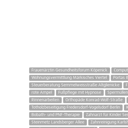
Frauenärztin Gesundheitsforum Köpenick
Comput
Wohnungsvermittlung Märkisches Viertel
Portas
Steuerberatung Semmelweisstraße Altglienicke
F
rote Ampel
Fußpflege mit Hypnose
Spermülle
Rinnenarbeiten
Orthopäde Konrad-Wolf-Straße
Totholzbeseitigung Fredersdorf-Vogelsdorf Berlin
Bobath- und PNF-Therapie
Zahnarzt für Kinder Se
Steinmetz Landsberger Allee
Zahnreinigung Karls