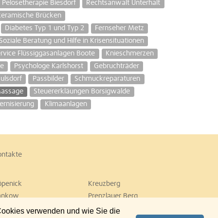
Pelosetherapie Biesdorf
Rechtsanwalt Unterhalt
keramische Brücken
Diabetes Typ 1 und Typ 2
Fernseher Metz
Soziale Beratung und Hilfe in Krisensituationen
rvice Flüssiggasanlagen Boote
Knieschmerzen
ge
Psychologe Karlshorst
Gebruchträder
ulsdorf
Passbilder
Schmuckreparaturen
assage
Steuererkläungen Borsigwalde
rnisierung
Klimaanlagen
ontakte
öpenick
Kreuzberg
ankow
Prenzlauer Berg
empelhof
Tiergarten
 Cookies verwenden und wie Sie die