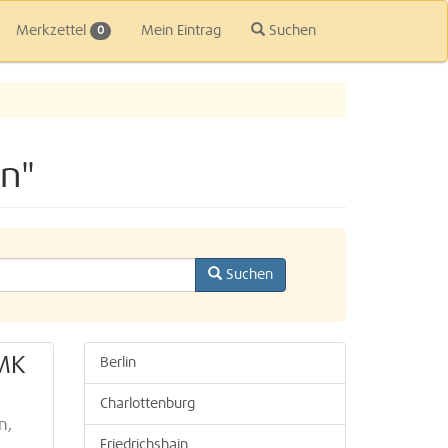
Merkzettel
Mein Eintrag
Suchen
0
n"
Suchen
AMK
Berlin
Charlottenburg
n,
Friedrichshain