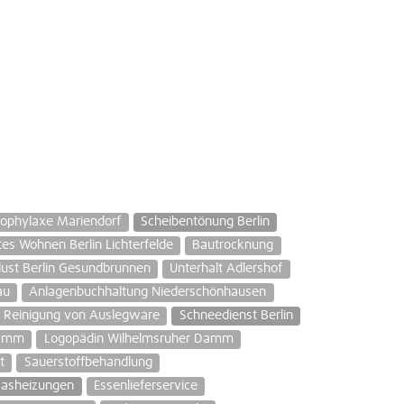
rophylaxe Mariendorf
Scheibentönung Berlin
tes Wohnen Berlin Lichterfelde
Bautrocknung
ust Berlin Gesundbrunnen
Unterhalt Adlershof
au
Anlagenbuchhaltung Niederschönhausen
Reinigung von Auslegware
Schneedienst Berlin
Damm
Logopädin Wilhelmsruher Damm
t
Sauerstoffbehandlung
asheizungen
Essenlieferservice