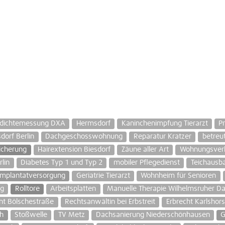
dichtemessung DXA
Hermsdorf
Kaninchenimpfung Tierarzt
P
dorf Berlin
Dachgeschosswohnung
Reparatur Kratzer
betreu
icherung
Hairextension Biesdorf
Zäune aller Art
Wohnungsverl
lin
Diabetes Typ 1 und Typ 2
mobiler Pflegedienst
Teichausb
Implantatversorgung
Geriatrie Tierarzt
Wohnheim für Senioren
ng
Rolltore
Arbeitsplatten
Manuelle Therapie Wilhelmsruher 
nt Bölschestraße
Rechtsanwältin bei Erbstreit
Erbrecht Karlshors
h
Stoßwelle
TV Metz
Dachsanierung Niederschönhausen
G