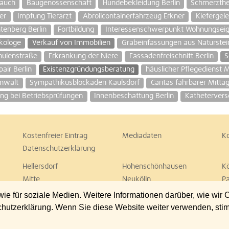
auch
Baugenossenschaft
Hundebekleidung Berlin
Schmerzth
er
Impfung Tierarzt
Abrollcontainerfahrzeug Erkner
Kiefergel
tenberg Berlin
Fortbildung
Interessenschwerpunkt Wohnungsei
kologe
Verkauf von Immobilien
Grabeinfassungen aus Naturstei
hulenstraße
Erkrankung der Niere
Fassadenfreischnitt Berlin
S
air Berlin
Existenzgründungsberatung
häuslicher Pflegedienst 
Anwalt
Sympathikusblockaden Kaulsdorf
Caritas fahrbarer Mittag
ng bei Betriebsprüfungen
Innenbeschattung Berlin
Kathetervers
Kostenfreier Eintrag
Mediadaten
K
Datenschutzerklärung
Hellersdorf
Hohenschönhausen
K
Mitte
Neukölln
P
Spandau
Steglitz
T
 für soziale Medien. Weitere Informationen darüber, wie wir
Wedding
Weißensee
W
chutzerklärung. Wenn Sie diese Website weiter verwenden, st