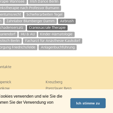
erapie Wannsee
Irish Dance Berlin
enkstherapie nach Professor Bumann
gentumsrecht
Schieferarbeiten Tegel
n
Zahnlabor Blumberger Damm
Airbrush
chadensersatz
Craniosacrale Therapie
Mariendorf
HU & AU
Kinder-Hämatologie
stisch Berlin
Facharzt für Anästhesie Kaulsdorf
orgung Friedrichsfelde
Anlagenbuchführung
ontakte
öpenick
Kreuzberg
ankow
Prenzlauer Berg
empelhof
Tiergarten
 Cookies verwenden und wie Sie die
ilmersdorf
Zehlendorf
immen Sie der Verwendung von
Ich stimme zu