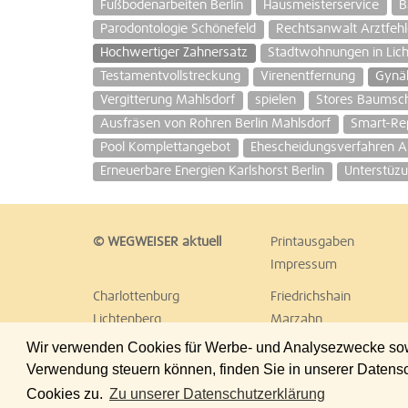
Fußbodenarbeiten Berlin
Hausmeisterservice
B
Parodontologie Schönefeld
Rechtsanwalt Arztfehl
Hochwertiger Zahnersatz
Stadtwohnungen in Lich
Testamentvollstreckung
Virenentfernung
Gynä
Vergitterung Mahlsdorf
spielen
Stores Baumsc
Ausfräsen von Rohren Berlin Mahlsdorf
Smart-Rep
Pool Komplettangebot
Ehescheidungsverfahren 
Erneuerbare Energien Karlshorst Berlin
Unterstüzu
© WEGWEISER aktuell
Printausgaben
Impressum
Charlottenburg
Friedrichshain
Lichtenberg
Marzahn
Reinickendorf
Schöneberg
Wir verwenden Cookies für Werbe- und Analysezwecke sowie
Treptow
Umland Ost
Verwendung steuern können, finden Sie in unserer Datens
Cookies zu.
Zu unserer Datenschutzerklärung