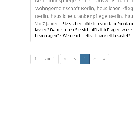
Betreuungspflege Berlin, Hauswirtschaftlic
Wohngemeinschaft Berlin, häuslicher Pflege
Berlin, häusliche Krankenpflege Berlin, häu
Vor 7 Jahren
–
Sie stehen plötzlich vor dem Problem
lassen? Dann stellen Sie sich plötzlich Fragen wi
beantragen? • Werde ich selbst finanziell belastet? L
1 - 1 von 1
«
<
1
>
»