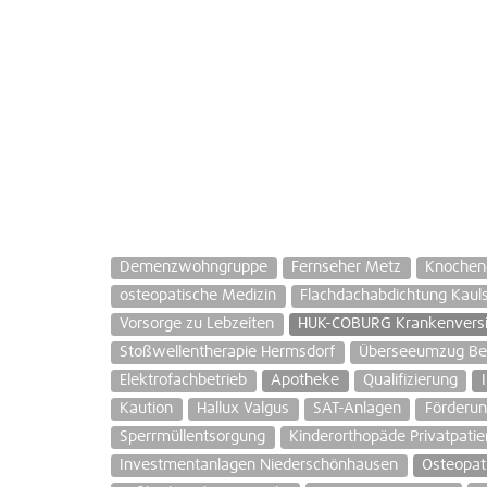
Demenzwohngruppe
Fernseher Metz
Knochen
osteopatische Medizin
Flachdachabdichtung Kauls
Vorsorge zu Lebzeiten
HUK-COBURG Krankenvers
Stoßwellentherapie Hermsdorf
Überseeumzug Ber
Elektrofachbetrieb
Apotheke
Qualifizierung
Kaution
Hallux Valgus
SAT-Anlagen
Förderu
Sperrmüllentsorgung
Kinderorthopäde Privatpatie
Investmentanlagen Niederschönhausen
Osteopat