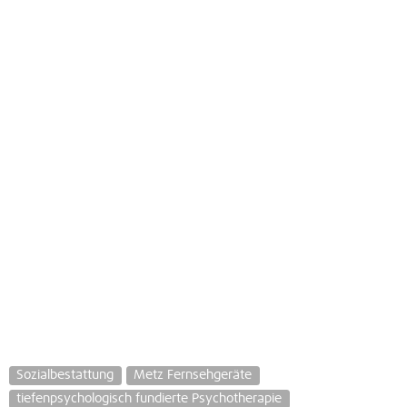
Sozialbestattung
Metz Fernsehgeräte
tiefenpsychologisch fundierte Psychotherapie