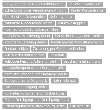
Babyosteopathie Niederschönhausen
Schlösser Mahlsdorf
Scheidungsfolgenvereinbarung Anwalt
Kinder Konzentration
Spezialist für Osteopathie
Selbsthypnose
Zahnärzte Niederschöneweide
Baumwollteppich
Kosmetikstudio Landsberger Allee
Unfallbeweissicherung Berlin
häuslicher Pflegedienst Berlin
Kontinenz-Beratung Berlin
Rechtsanwalt Verwaltungsrecht
Enddarmleiden
Zustellung per Gerichtsvollzieher
Austausch Frontscheiben
Erbschaft
Fußbodenheizung Adlershof Berlin
psychische Erkrankung
Physiotherapeut Marienburger Straße
betreutes Wohnen Intensivpflege Berlin
Sonographische Diagnostik
Naturheilpraxis
Dachrinnenreinigung Berlin
Kursleiter PC auf ehrenamtlicher Basis
D-Arzt Durchgangsarzt Durchgangsärzte
Schadengutachten Blankenburg Berlin
Hausbesuch