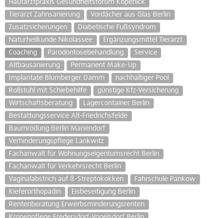
Hautarztpraxis Gesundheitsforum Köpenick
Tierarzt Zahnsanierung
Vordächer aus Glas Berlin
Zusatzsicherungen
Diabetische Fußsyndrom
Naturheilkunde Nikolassee
Ergänzungsmittel Tierarzt
Coaching
Parodontosebehandlung
Service
Altbausanierung
Permanent Make-Up
Implantate Blumberger Damm
nachhaltiger Pool
Rollstuhl mit Schiebehilfe
günstige Kfz-Versicherung
Wirtschaftsberatung
Lagercontainer Berlin
Bestattungsservice Alt-Friedrichsfelde
Baumrodung Berlin Mariendorf
Verhinderungspflege Lankwitz
Fachanwalt für Wohnungseigentumsrecht Berlin
Fachanwalt für Verkehrsrecht Berlin
Vaginalabstrich auf ß-Streptokokken
Fahrschule Pankow
Kieferorthopädin
Eisbeseitigung Berlin
Rentenberatung Erwerbsminderungsrenten
Kronenpflege Fredersdorf-Vogelsdorf Berlin