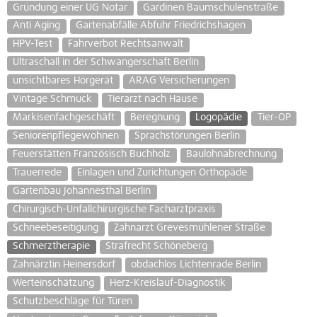
Gründung einer UG Notar
Gardinen Baumschulenstraße
Anti Aging
Gartenabfälle Abfuhr Friedrichshagen
HPV-Test
Fahrverbot Rechtsanwalt
Ultraschall in der Schwangerschaft Berlin
unsichtbares Hörgerät
ARAG Versicherungen
Vintage Schmuck
Tierarzt nach Hause
Markisenfachgeschäft
Beregnung
Logopädie
Tier-OP
Seniorenpflegewohnen
Sprachstörungen Berlin
Feuerstätten Französisch Buchholz
Baulohnabrechnung
Trauerrede
Einlagen und Zurichtungen Orthopäde
Gartenbau Johannesthal Berlin
Chirurgisch-Unfallchirurgische Facharztpraxis
Schneebeseitigung
Zahnarzt Grevesmühlener Straße
Schmerztherapie
Strafrecht Schöneberg
Zahnärztin Heinersdorf
obdachlos Lichtenrade Berlin
Werteinschätzung
Herz-Kreislauf-Diagnostik
Schutzbeschläge für Türen