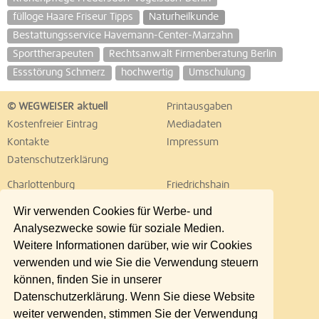
fülloge Haare Friseur Tipps
Naturheilkunde
Bestattungsservice Havemann-Center-Marzahn
Sporttherapeuten
Rechtsanwalt Firmenberatung Berlin
Essstörung Schmerz
hochwertig
Umschulung
© WEGWEISER aktuell
Printausgaben
Kostenfreier Eintrag
Mediadaten
Kontakte
Impressum
Datenschutzerklärung
Charlottenburg
Friedrichshain
Hellersdorf
Hohenschönhausen
Wir verwenden Cookies für Werbe- und
Köpenick
Kreuzberg
Analysezwecke sowie für soziale Medien.
Lichtenberg
Marzahn
Weitere Informationen darüber, wie wir Cookies
Mitte
Neukölln
verwenden und wie Sie die Verwendung steuern
Pankow
Prenzlauer Berg
können, finden Sie in unserer
Reinickendorf
Schöneberg
Datenschutzerklärung. Wenn Sie diese Website
Spandau
Steglitz
weiter verwenden, stimmen Sie der Verwendung