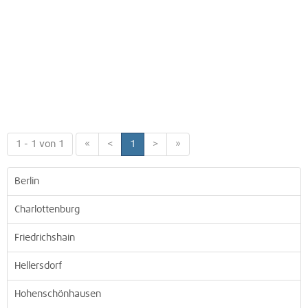
1 - 1 von 1
«
<
1
>
»
Berlin
Charlottenburg
Friedrichshain
Hellersdorf
Hohenschönhausen