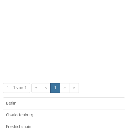
1 - 1 von 1
«
<
1
>
»
Berlin
Charlottenburg
Friedrichshain