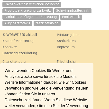
Fachanwalt für Versicherungsrecht
Prostataerkrankung Lankwitz
Schwimmbadtechnik
Ambulante Pflege und Betreuung
Pooltechnik
Augenarztpraxis
faszientraining
© WEGWEISER aktuell
Printausgaben
Kostenfreier Eintrag
Mediadaten
Kontakte
Impressum
Datenschutzerklärung
Charlottenburg
Friedrichshain
Hellersdorf
Hohenschönhausen
Wir verwenden Cookies für Werbe- und
Köpenick
Kreuzberg
Analysezwecke sowie für soziale Medien.
Lichtenberg
Marzahn
Weitere Informationen darüber, wie wir Cookies
Mitte
Neukölln
verwenden und wie Sie die Verwendung steuern
Pankow
Prenzlauer Berg
können, finden Sie in unserer
Reinickendorf
Schöneberg
Datenschutzerklärung. Wenn Sie diese Website
Spandau
Steglitz
weiter verwenden, stimmen Sie der Verwendung