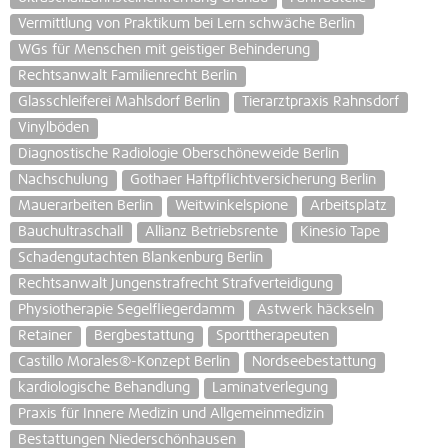
Vermittlung von Praktikum bei Lern schwäche Berlin
WGs für Menschen mit geistiger Behinderung
Rechtsanwalt Familienrecht Berlin
Glasschleiferei Mahlsdorf Berlin
Tierarztpraxis Rahnsdorf
Vinylböden
Diagnostische Radiologie Oberschöneweide Berlin
Nachschulung
Gothaer Haftpflichtversicherung Berlin
Mauerarbeiten Berlin
Weitwinkelspione
Arbeitsplatz
Bauchultraschall
Allianz Betriebsrente
Kinesio Tape
Schadengutachten Blankenburg Berlin
Rechtsanwalt Jungenstrafrecht Strafverteidigung
Physiotherapie Segelfliegerdamm
Astwerk häckseln
Retainer
Bergbestattung
Sporttherapeuten
Castillo Morales®-Konzept Berlin
Nordseebestattung
kardiologische Behandlung
Laminatverlegung
Praxis für Innere Medizin und Allgemeinmedizin
Bestattungen Niederschönhausen