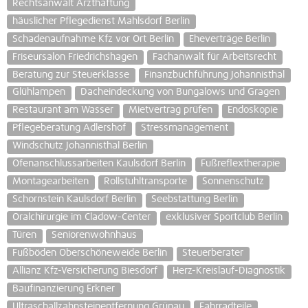
Rechtsanwalt Arzthaftung
häuslicher Pflegedienst Mahlsdorf Berlin
Schadenaufnahme Kfz vor Ort Berlin
Eheverträge Berlin
Friseursalon Friedrichshagen
Fachanwalt für Arbeitsrecht
Beratung zur Steuerklasse
Finanzbuchführung Johannisthal
Glühlampen
Dacheindeckung von Bungalows und Gragen
Restaurant am Wasser
Mietvertrag prüfen
Endoskopie
Pflegeberatung Adlershof
Stressmanagement
Windschutz Johannisthal Berlin
Ofenanschlussarbeiten Kaulsdorf Berlin
Fußreflextherapie
Montagearbeiten
Rollstuhltransporte
Sonnenschutz
Schornstein Kaulsdorf Berlin
Seebstattung Berlin
Oralchirurgie im Cladow-Center
exklusiver Sportclub Berlin
Türen
Seniorenwohnhaus
Fußböden Oberschöneweide Berlin
Steuerberater
Allianz Kfz-Versicherung Biesdorf
Herz-Kreislauf-Diagnostik
Baufinanzierung Erkner
Ultraschallzahnsteinentfernung Grünau
Fahrradteile