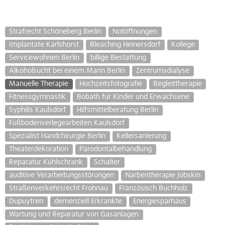
Strafrecht Schöneberg Berlin
Notöffnungen
Implantate Karlshorst
Bleaching Heinersdorf
Kollege
Servicewohnen Berlin
billige Bestattung
Alkoholsucht bei einem Mann Berlin
Zentrumsdialyse
Manuelle Therapie
Hochzeitsfotografie
Begleittherapie
Fitnessgymnastik
Bobath für Kinder und Erwachsene
Syphilis Kaulsdorf
Hilfsmittelberatung Berlin
Fußbodenverlegearbeiten Kaulsdorf
Spezialist Handchirurgie Berlin
Kellersanierung
Theaterdekoration
Parodontalbehandlung
Reparatur Kühlschrank
Schalter
auditive Verarbeitungsstörungen
Narbentherapie Jobskin
Straßenverkehrsrecht Frohnau
Französisch Buchholz
Dupuytren
demenziell Erkrankte
Energiesparhaus
Wartung und Reparatur von Gasanlagen