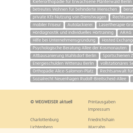
Kieferorthopädie für Erwachsene Plänterwald Berlin
betreutes Wohnen für behinderte Menschen
beru
private Kfz-Nutzung von Dienstwagen
Rechtsanwä
mobiler Friseur
Autolackierei
Lasertherapie Grü
Hördiagnostik und individuelles Hörtraining
ARAG 
Hilfe bei Unternehmensgründung
Hosted Exchang
Psychologische Beratung Allee der Kosmonauten
Altbausanierung Mahlsdorf Berlin
Sportschienen 
Energieschulden Wittenau Berlin
vollstationäres 
Orthopädie Alice-Salomon-Platz
Rechtsanwalt fü
Sozialrecht Neuenhagen Rudolf-Breitscheid-Allee
© WEGWEISER aktuell
Printausgaben
Impressum
Charlottenburg
Friedrichshain
Lichtenberg
Marzahn