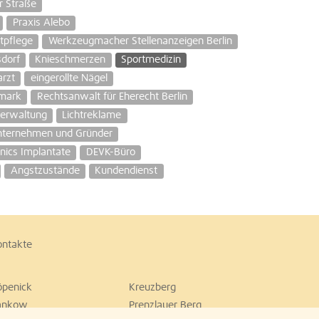
r Straße
Praxis Alebo
tpflege
Werkzeugmacher Stellenanzeigen Berlin
sdorf
Knieschmerzen
Sportmedizin
rzt
eingerollte Nägel
mark
Rechtsanwalt für Eherecht Berlin
erwaltung
Lichtreklame
Unternehmen und Gründer
nics Implantate
DEVK-Büro
Angstzustände
Kundendienst
ontakte
öpenick
Kreuzberg
ankow
Prenzlauer Berg