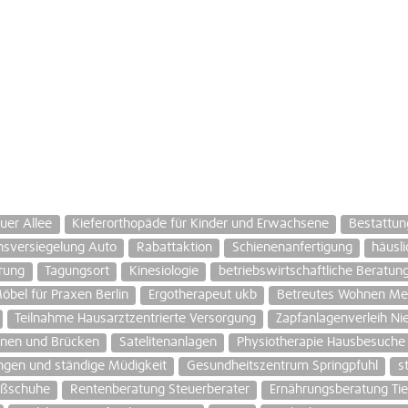
uer Allee
Kieferorthopäde für Kinder und Erwachsene
Bestattun
sversiegelung Auto
Rabattaktion
Schienenanfertigung
häusl
rung
Tagungsort
Kinesiologie
betriebswirtschaftliche Beratu
öbel für Praxen Berlin
Ergotherapeut ukb
Betreutes Wohnen Men
Teilnahme Hausarztzentrierte Versorgung
Zapfanlagenverleih N
nen und Brücken
Satelitenanlagen
Physiotherapie Hausbesuche
ngen und ständige Müdigkeit
Gesundheitszentrum Springpfuhl
s
ßschuhe
Rentenberatung Steuerberater
Ernährungsberatung Tie