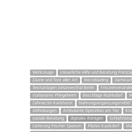
Werkzeuge
steuerliche Hilfe und Beratung Prenzla
Zäune und Tore aller Art
Microblading
Hartwach
Teichanlagen Johannesthal Berlin
Frisurenverände
stationäres Pflegeheim
Beschläge Mahlsdorf
M
Zahnärztin Karlshorst
Nahrungsergänzungsmittel
Abfindungen
Ambulante Operation am Tier
Kro
soziale Beratung
digitales Röntgen
Schlafstöru
Lieferung frischer Speisen
Pilates Kaulsdorf
Ma