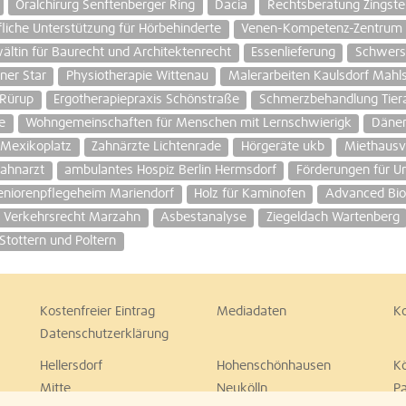
Oralchirurg Senftenberger Ring
Dacia
Rechtsberatung Zingste
fliche Unterstützung für Hörbehinderte
Venen-Kompetenz-Zentrum
ltin für Baurecht und Architektenrecht
Essenlieferung
Schwers
ner Star
Physiotherapie Wittenau
Malerarbeiten Kaulsdorf Mahl
Rürup
Ergotherapiepraxis Schönstraße
Schmerzbehandlung Tiera
e
Wohngemeinschaften für Menschen mit Lernschwierigk
Däne
Mexikoplatz
Zahnärzte Lichtenrade
Hörgeräte ukb
Miethausv
Zahnarzt
ambulantes Hospiz Berlin Hermsdorf
Förderungen für 
Seniorenpflegeheim Mariendorf
Holz für Kaminofen
Advanced Bio
r Verkehrsrecht Marzahn
Asbestanalyse
Ziegeldach Wartenberg
Stottern und Poltern
Kostenfreier Eintrag
Mediadaten
K
Datenschutzerklärung
Hellersdorf
Hohenschönhausen
K
Mitte
Neukölln
P