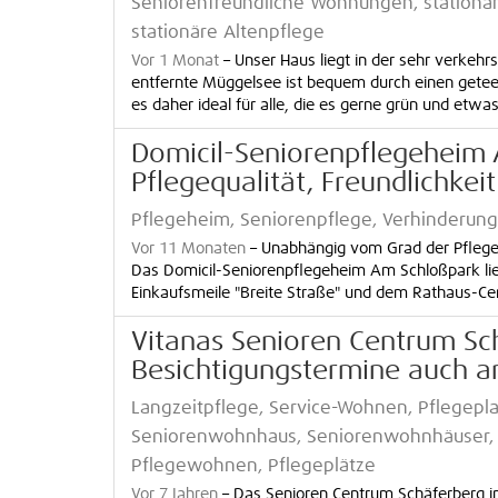
Seniorenfreundliche Wohnungen, stationär
stationäre Altenpflege
Vor 1 Monat
–
Unser Haus liegt in der sehr verkeh
entfernte Müggelsee ist bequem durch einen geteert
es daher ideal für alle, die es gerne grün und etwa
Domicil-Seniorenpflegeheim
Pflegequalität, Freundlichkei
Pflegeheim, Seniorenpflege, Verhinderun
Vor 11 Monaten
–
Unabhängig vom Grad der Pflegeb
Das Domicil-Seniorenpflegeheim Am Schloßpark li
Einkaufsmeile "Breite Straße" und dem Rathaus-Cen
Vitanas Senioren Centrum Sc
Besichtigungstermine auch 
Langzeitpflege, Service-Wohnen, Pflege
Seniorenwohnhaus, Seniorenwohnhäuser, U
Pflegewohnen, Pflegeplätze
Vor 7 Jahren
–
Das Senioren Centrum Schäferberg in