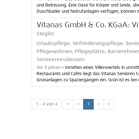
und Betreuung. Eine Oase für Körper und Seele, übe
Duschbäder und Notrufanlagen verfügen, können mi
Vitanas GmbH & Co. KGaA: V
Steglitz
Urlaubspflege, Verhinderungspflege, Se
Pflegewohnen, Pflegeplätze, Barrierefrei
Seniorenresidenzen
Vor 9 Jahren
–
Inmitten eines Villenviertels in unm
Restaurants und Cafés liegt das Vitanas Senioren 
Grünanlagen zu Spaziergängen ein. Grün ist es bei u
1 - 4 von 4
«
<
1
>
»