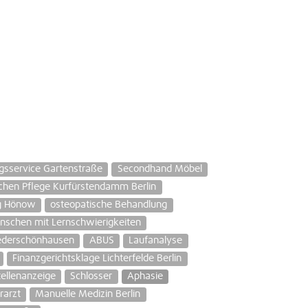
gsservice Gartenstraße
Secondhand Möbel
ichen Pflege Kurfürstendamm Berlin
ng Hönow
osteopatische Behandlung
schen mit Lernschwierigkeiten
iederschönhausen
ABUS
Laufanalyse
Finanzgerichtsklage Lichterfelde Berlin
tellenanzeige
Schlosser
Aphasie
rarzt
Manuelle Medizin Berlin