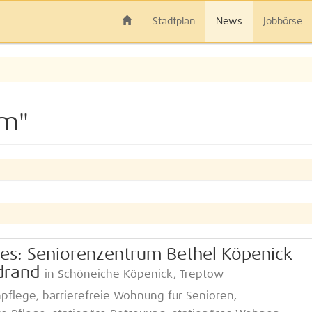
Stadtplan
News
Jobbörse
im"
res: Seniorenzentrum Bethel Köpenick
drand
in Schöneiche Köpenick, Treptow
pflege, barrierefreie Wohnung für Senioren,