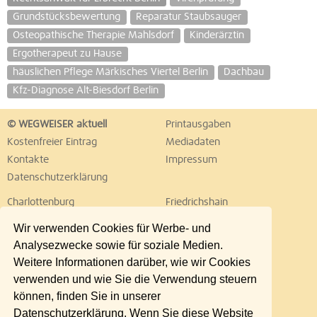
Grundstücksbewertung
Reparatur Staubsauger
Osteopathische Therapie Mahlsdorf
Kinderärztin
Ergotherapeut zu Hause
häuslichen Pflege Märkisches Viertel Berlin
Dachbau
Kfz-Diagnose Alt-Biesdorf Berlin
© WEGWEISER aktuell
Printausgaben
Kostenfreier Eintrag
Mediadaten
Kontakte
Impressum
Datenschutzerklärung
Charlottenburg
Friedrichshain
Hellersdorf
Hohenschönhausen
Wir verwenden Cookies für Werbe- und
Köpenick
Kreuzberg
Analysezwecke sowie für soziale Medien.
Lichtenberg
Marzahn
Weitere Informationen darüber, wie wir Cookies
Mitte
Neukölln
verwenden und wie Sie die Verwendung steuern
Pankow
Prenzlauer Berg
können, finden Sie in unserer
Reinickendorf
Schöneberg
Datenschutzerklärung. Wenn Sie diese Website