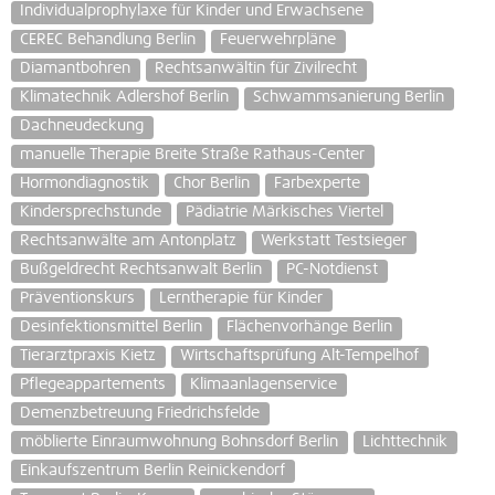
Individualprophylaxe für Kinder und Erwachsene
CEREC Behandlung Berlin
Feuerwehrpläne
Diamantbohren
Rechtsanwältin für Zivilrecht
Klimatechnik Adlershof Berlin
Schwammsanierung Berlin
Dachneudeckung
manuelle Therapie Breite Straße Rathaus-Center
Hormondiagnostik
Chor Berlin
Farbexperte
Kindersprechstunde
Pädiatrie Märkisches Viertel
Rechtsanwälte am Antonplatz
Werkstatt Testsieger
Bußgeldrecht Rechtsanwalt Berlin
PC-Notdienst
Präventionskurs
Lerntherapie für Kinder
Desinfektionsmittel Berlin
Flächenvorhänge Berlin
Tierarztpraxis Kietz
Wirtschaftsprüfung Alt-Tempelhof
Pflegeappartements
Klimaanlagenservice
Demenzbetreuung Friedrichsfelde
möblierte Einraumwohnung Bohnsdorf Berlin
Lichttechnik
Einkaufszentrum Berlin Reinickendorf