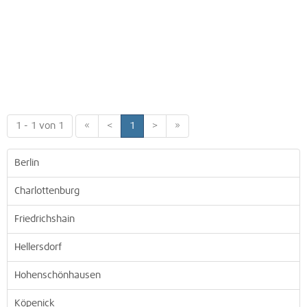
1 - 1 von 1
«
<
1
>
»
Berlin
Charlottenburg
Friedrichshain
Hellersdorf
Hohenschönhausen
Köpenick