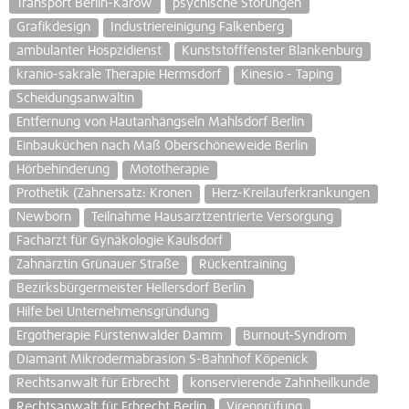
Transport Berlin-Karow
psychische Störungen
Grafikdesign
Industriereinigung Falkenberg
ambulanter Hospzidienst
Kunststofffenster Blankenburg
kranio-sakrale Therapie Hermsdorf
Kinesio - Taping
Scheidungsanwältin
Entfernung von Hautanhängseln Mahlsdorf Berlin
Einbauküchen nach Maß Oberschöneweide Berlin
Hörbehinderung
Mototherapie
Prothetik (Zahnersatz: Kronen
Herz-Kreilauferkrankungen
Newborn
Teilnahme Hausarztzentrierte Versorgung
Facharzt für Gynäkologie Kaulsdorf
Zahnärztin Grünauer Straße
Rückentraining
Bezirksbürgermeister Hellersdorf Berlin
Hilfe bei Unternehmensgründung
Ergotherapie Fürstenwalder Damm
Burnout-Syndrom
Diamant Mikrodermabrasion S-Bahnhof Köpenick
Rechtsanwalt für Erbrecht
konservierende Zahnheilkunde
Rechtsanwalt für Erbrecht Berlin
Virenprüfung