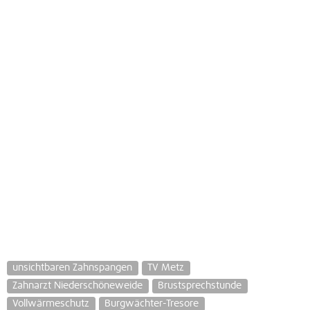
unsichtbaren Zahnspangen
TV Metz
Zahnarzt Niederschöneweide
Brustsprechstunde
Vollwärmeschutz
Burgwächter-Tresore