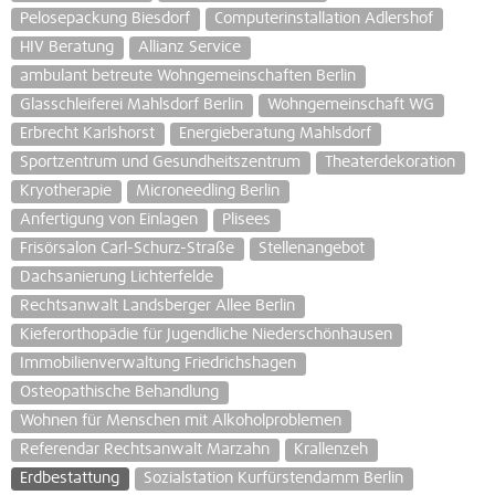
Pelosepackung Biesdorf
Computerinstallation Adlershof
HIV Beratung
Allianz Service
ambulant betreute Wohngemeinschaften Berlin
Glasschleiferei Mahlsdorf Berlin
Wohngemeinschaft WG
Erbrecht Karlshorst
Energieberatung Mahlsdorf
Sportzentrum und Gesundheitszentrum
Theaterdekoration
Kryotherapie
Microneedling Berlin
Anfertigung von Einlagen
Plisees
Frisörsalon Carl-Schurz-Straße
Stellenangebot
Dachsanierung Lichterfelde
Rechtsanwalt Landsberger Allee Berlin
Kieferorthopädie für Jugendliche Niederschönhausen
Immobilienverwaltung Friedrichshagen
Osteopathische Behandlung
Wohnen für Menschen mit Alkoholproblemen
Referendar Rechtsanwalt Marzahn
Krallenzeh
Erdbestattung
Sozialstation Kurfürstendamm Berlin