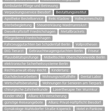
Ambulante Pflege und Betreuung
Verpackungsservice Biesdorf
Bestattungsinstitut
Apotheke Bestellservice
Reiki Kladow
Vollwärmeschutz
Sterbebegleitung
Steuererkläung Waidmannslust
Dieselkraftstoff Friedrichshagen
Metallbrackets
Pflegedienst Friedrichshagen
Fahrzeuggutachten bei Schadenfall Berlin
Vollprothesen
EKG Tierarzt
Gebrauchtwagengutachten Berlin
Friseur
Plausibilitätsprüfunge
Möbeltischler Oberschöneweide Berlin
elektronische Sicherheitssysteme Berlin
Rechtsanwalt ebay-Recht
Kindertanz
Dachdeckerarbeiten
Wohnungsnotfallhilfe
Dental Labor
Wirtschaftsberatung
Wohnungen für Senioren am Tierpark
chirurgische Zahnheilkunde
Lasertherapie Tier Wurmkur
Kinder HNO
Allianz Kfz-Versicherung
günstige Reiseangebote
Allianz Privat-Haftpflicht Biesdorf
Gynäkologe Mahlsdorfer Straße Köpenick
Hotel in Pankow