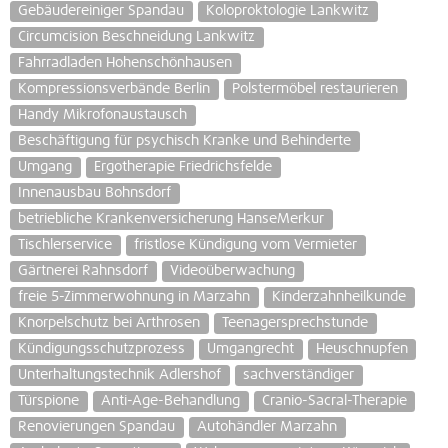
Gebäudereiniger Spandau
Koloproktologie Lankwitz
Circumcision Beschneidung Lankwitz
Fahrradladen Hohenschönhausen
Kompressionsverbände Berlin
Polstermöbel restaurieren
Handy Mikrofonaustausch
Beschäftigung für psychisch Kranke und Behinderte
Umgang
Ergotherapie Friedrichsfelde
Innenausbau Bohnsdorf
betriebliche Krankenversicherung HanseMerkur
Tischlerservice
fristlose Kündigung vom Vermieter
Gärtnerei Rahnsdorf
Videoüberwachung
freie 5-Zimmerwohnung in Marzahn
Kinderzahnheilkunde
Knorpelschutz bei Arthrosen
Teenagersprechstunde
Kündigungsschutzprozess
Umgangrecht
Heuschnupfen
Unterhaltungstechnik Adlershof
sachverständiger
Türspione
Anti-Age-Behandlung
Cranio-Sacral-Therapie
Renovierungen Spandau
Autohändler Marzahn