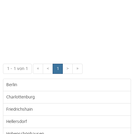
1 - 1 von 1
«
<
1
>
»
Berlin
Charlottenburg
Friedrichshain
Hellersdorf