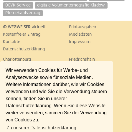
DEVK-Service
digitale Volumentomografie Kladow
Pferdekaufvertrag
© WEGWEISER aktuell
Printausgaben
Kostenfreier Eintrag
Mediadaten
Kontakte
Impressum
Datenschutzerklärung
Charlottenburg
Friedrichshain
Hellersdorf
Hohenschönhausen
Wir verwenden Cookies für Werbe- und
Köpenick
Kreuzberg
Analysezwecke sowie für soziale Medien.
Lichtenberg
Marzahn
Weitere Informationen darüber, wie wir Cookies
Mitte
Neukölln
verwenden und wie Sie die Verwendung steuern
Pankow
Prenzlauer Berg
können, finden Sie in unserer
Reinickendorf
Schöneberg
Datenschutzerklärung. Wenn Sie diese Website
Spandau
Steglitz
weiter verwenden, stimmen Sie der Verwendung
Tempelhof
Tiergarten
von Cookies zu.
Treptow
Umland Ost
Zu unserer Datenschutzerklärung