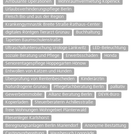
Ambulante Operationen
Wohnraumvermietung Köpenick
Urlaubsverhinderungspflege Berlin
Fleisch Bio und aus der Region
Krankengymnastik Breite Straße Rathaus-Center
digitales Röntgen Tierarzt Grünau
Buchhaltung
Tapeten Baumschulenstraße
Ultraschalluntersuchung Urologe Lankwitz
LED-Beleuchtung
soziale Beratung und Pflege
Erwerbsschaden
Honda
Seniorentagespflege Hoppegarten Hönow
Entwollen von Katzen und Hunden
Überprüfung von Rentenbescheiden
Kinderärztin
Naturdrogerie Grünau
Pflegefachberatung Berlin
palliativ
Gewerbeimmobilie
Allianz Beratung Berlin
DEVK-Büro
Kopierladen
Steuerberaterin Achillesstraße
freie Wohnungen Wohngebiet Plänterwald
Fliesenleger Karlshorst
Beregnungsanlagen Berlin Mariendorf
Anonyme Bestattung
Castingvorbereitung
Hausbesuch Logopäde