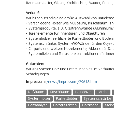
Raumausstatter, Glaser, Korbflechter, Maurer, Putzer,
Verkauf:
Wir haben ständig eine große Auswahl von Bauelemen
- verschiedene Hölzer wie Nußbaum, Kirschbaum, an
- Systemprodukte, z.B. Glastrennwände (Aluminium/
- Türenelemente für Innentüren und Objekttüren
- Systemhölzer, zertifizierte Parkettböden und Boden
- Systemschränke, System-WC-Wände für den Objekt
- Carports und weitere Holzelemente, Abbund für Da
- Systemdielen und Terrassenkonstruktionen für Inn
Gutachten:
Wir analysieren Holz und untersuchen es im verbaute
Schädigungen.
Impressum:
/news/impressum/29618.htm
Nußbaum
Kirschbaum
Laubhözer
Lärche
Systemhölzer
Parkettböden
Systemschränke
Holzanalyse
Holzgutachten
Holzmöbel
Möbel