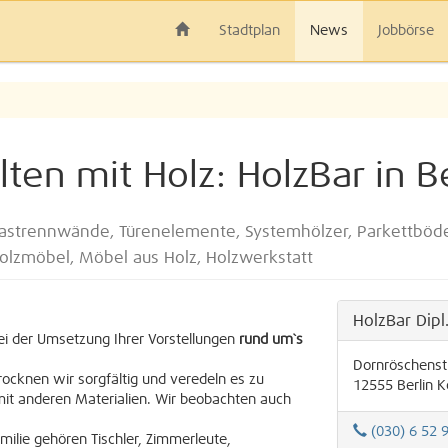
Stadtplan
News
Jobbörse
lten mit Holz: HolzBar in B
astrennwände, Türenelemente, Systemhölzer, Parkettböde
olzmöbel, Möbel aus Holz, Holzwerkstatt
HolzBar Dipl
ei der Umsetzung Ihrer Vorstellungen
rund um`s
Dornröschenst
ocknen wir sorgfältig und veredeln es zu
12555
Berlin
K
it anderen Materialien. Wir beobachten auch
(030) 6 52 
amilie gehören Tischler, Zimmerleute,