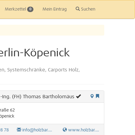
Merkzettel
Mein Eintrag
Suchen
0
erlin-Köpenick
n, Systemschränke, Carports Holz,
.-Ing. (FH) Thomas Bartholomäus
raße 62
öpenick
98 78
info@holzbar.de
www.holzbar.de