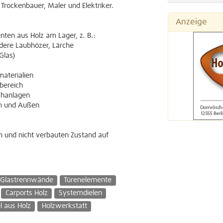
 Trockenbauer, Maler und Elektriker.
Anzeige
ten aus Holz am Lager, z. B.:
dere Laubhözer, Lärche
Glas)
materialien
bereich
chanlagen
en und Außen
n und nicht verbauten Zustand auf
Glastrennwände
Türenelemente
Carports Holz
Systemdielen
 aus Holz
Holzwerkstatt