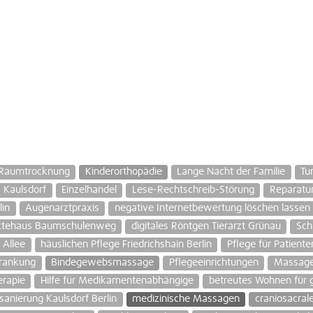
Raumtrocknung
Kinderorthopädie
Lange Nacht der Familie
Tu
s Kaulsdorf
Einzelhandel
Lese-Rechtschreib-Störung
Reparatur
lin
Augenarztpraxis
negative Internetbewertung löschen lassen
rztehaus Baumschulenweg
digitales Röntgen Tierarzt Grünau
Sch
 Allee
häuslichen Pflege Friedrichshain Berlin
Pflege für Patiente
krankung
Bindegewebsmassage
Pflegeeinrichtungen
Massage
erapie
Hilfe für Medikamentenabhängige
betreutes Wohnen für g
sanierung Kaulsdorf Berlin
medizinische Massagen
craniosacral