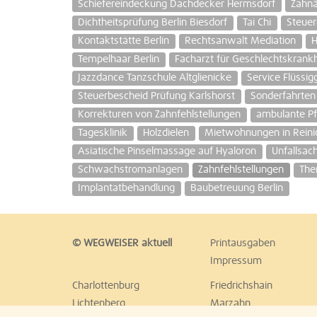
Schiefereindeckung Dachdecker Hermsdorf
Zahnä
Dichtheitsprüfung Berlin Biesdorf
Tai Chi
Steuer
Kontaktstätte Berlin
Rechtsanwalt Mediation
H
Tempelhaar Berlin
Facharzt für Geschlechtskrank
Jazzdance Tanzschule Altglienicke
Service Flüssi
Steuerbescheid Prüfung Karlshorst
Sonderfahrten
Korrekturen von Zahnfehlstellungen
ambulante Pf
Tagesklinik
Holzdielen
Mietwohnungen in Reini
Asiatische Pinselmassage auf Hyaloron
Unfallsac
Schwachstromanlagen
Zahnfehlstellungen
The
Implantatbehandlung
Baubetreuung Berlin
© WEGWEISER aktuell
Printausgaben
Impressum
Charlottenburg
Friedrichshain
Lichtenberg
Marzahn