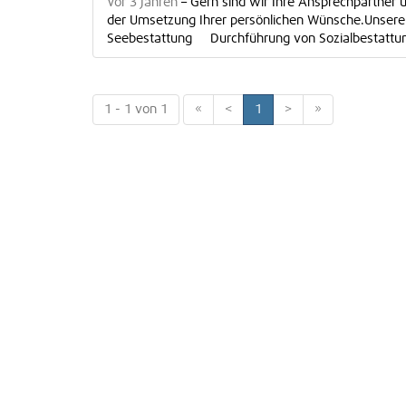
Vor 3 Jahren
–
Gern sind wir Ihre Ansprechpartner u
der Umsetzung Ihrer persönlichen Wünsche.Unsere
Seebestattung Durchführung von Sozialbestattu
1 - 1 von 1
«
<
1
>
»