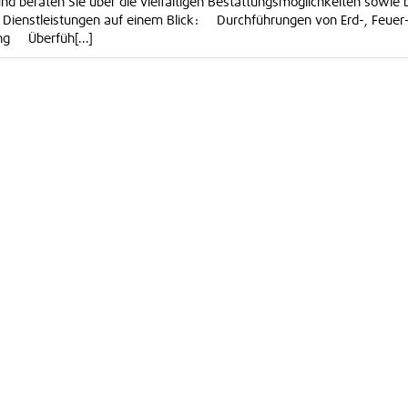
nd beraten Sie über die vielfältigen Bestattungsmöglichkeiten sowie 
 Dienstleistungen auf einem Blick: Durchführungen von Erd-, Feuer-
ng Überfüh[...]