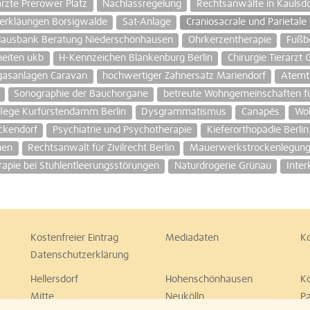
rzte Prerower Platz
Nachlassregelung
Rechtsanwälte in Kaulsdo
erkläungen Borsigwalde
Sat-Anlage
Craniosacrale und Parietale
ausbank Beratung Niederschönhausen
Ohrkerzentherapie
Fußbo
heiten ukb
H-Kennzeichen Blankenburg Berlin
Chirurgie Tierarzt
ggasanlagen Caravan
hochwertiger Zahnersatz Mariendorf
Atemth
Sonographie der Bauchorgane
betreute Wohngemeinschaften 
lege Kurfürstendamm Berlin
Dysgrammatismus
Canapés
Woh
ckendorf
Psychiatrie und Psychotherapie
Kieferorthopädie Berlin
hen
Rechtsanwalt für Zivilrecht Berlin
Mauerwerkstrockenlegun
rapie bei Stuhlentleerungsstörungen
Naturdrogerie Grünau
Inter
Kostenfreier Eintrag
Mediadaten
K
Datenschutzerklärung
Hellersdorf
Hohenschönhausen
K
Mitte
Neukölln
P