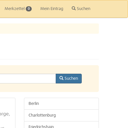
Merkzettel
Mein Eintrag
Suchen
0
Suchen
Berlin
orge,
Charlottenburg
Friedrichshain