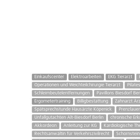
Einkaufscenter
Elektroarbeiten
EKG Tierarzt
Operationen und Weichteilchirurgie Tierarzt
Pilate
Schleimbeutelentfernungen
Pavillons Biesdorf Ber
Ergometertraining
Billigbestattung
Zahnarzt Ä
Spätsprechstunde Hausärzte Köpenick
Prenzlauer
Unfallgutachten Alt-Biesdorf Berlin
chronische Er
Akkordeon
Anleitung zur KG
Kardiologische Th
Rechtsanwältin für Verkehrszivilrecht
Schornstein