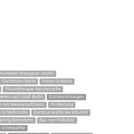
morleiden Breisgauer Straße
 Dachrinnen Berlin
Felsen Grabmal
Physiotherapie Hausbesuche
ienen nach Maß Berlin
Gästewohnungen
n mit Niereninsuffizienz
PC-Wartung
 Schloßstraße
Rechtsanwältin bei Erbstreit
eistig Behinderte
Bau von Parkplatz
e Osteopathie