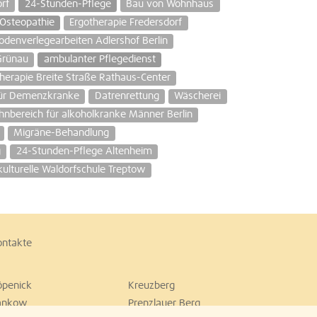
rf
24-Stunden-Pflege
Bau von Wohnhaus
 Osteopathie
Ergotherapie Fredersdorf
denverlegearbeiten Adlershof Berlin
 Grünau
ambulanter Pflegedienst
erapie Breite Straße Rathaus-Center
für Demenzkranke
Datrenrettung
Wäscherei
nbereich für alkoholkranke Männer Berlin
Migräne-Behandlung
g
24-Stunden-Pflege Altenheim
kulturelle Waldorfschule Treptow
ontakte
öpenick
Kreuzberg
ankow
Prenzlauer Berg