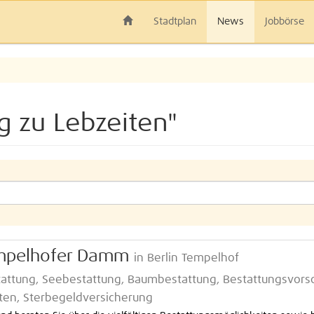
Stadtplan
News
Jobbörse
g zu Lebzeiten"
empelhofer Damm
in Berlin Tempelhof
stattung, Seebestattung, Baumbestattung, Bestattungsvors
iten, Sterbegeldversicherung