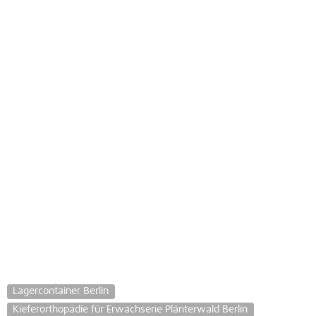
Lagercontainer Berlin
Kieferorthopädie für Erwachsene Plänterwald Berlin