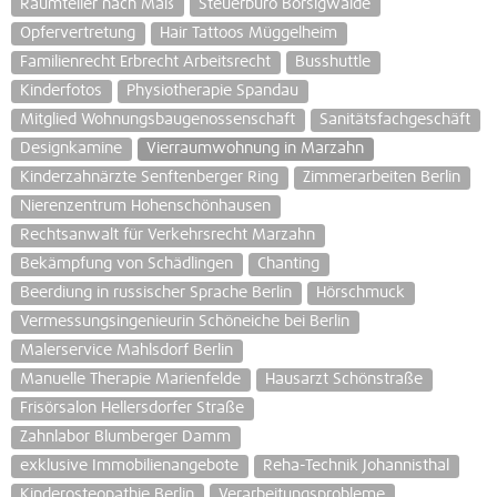
Raumteiler nach Maß
Steuerbüro Borsigwalde
Opfervertretung
Hair Tattoos Müggelheim
Familienrecht Erbrecht Arbeitsrecht
Busshuttle
Kinderfotos
Physiotherapie Spandau
Mitglied Wohnungsbaugenossenschaft
Sanitätsfachgeschäft
Designkamine
Vierraumwohnung in Marzahn
Kinderzahnärzte Senftenberger Ring
Zimmerarbeiten Berlin
Nierenzentrum Hohenschönhausen
Rechtsanwalt für Verkehrsrecht Marzahn
Bekämpfung von Schädlingen
Chanting
Beerdiung in russischer Sprache Berlin
Hörschmuck
Vermessungsingenieurin Schöneiche bei Berlin
Malerservice Mahlsdorf Berlin
Manuelle Therapie Marienfelde
Hausarzt Schönstraße
Frisörsalon Hellersdorfer Straße
Zahnlabor Blumberger Damm
exklusive Immobilienangebote
Reha-Technik Johannisthal
Kinderosteopathie Berlin
Verarbeitungsprobleme