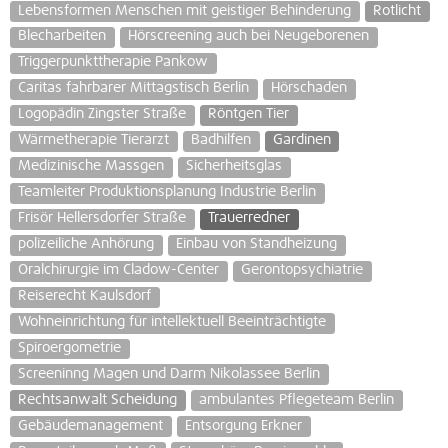
Lebensformen Menschen mit geistiger Behinderung
Rotlicht
Blecharbeiten
Hörscreening auch bei Neugeborenen
Triggerpunkttherapie Pankow
Caritas fahrbarer Mittagstisch Berlin
Hörschaden
Logopädin Zingster Straße
Röntgen Tier
Wärmetherapie Tierarzt
Badhilfen
Gardinen
Medizinische Massgen
Sicherheitsglas
Teamleiter Produktionsplanung Industrie Berlin
Frisör Hellersdorfer Straße
Trauerredner
polizeiliche Anhörung
Einbau von Standheizung
Oralchirurgie im Cladow-Center
Gerontopsychiatrie
Reiserecht Kaulsdorf
Wohneinrichtung für intellektuell Beeinträchtigte
Spiroergometrie
Screeninng Magen und Darm Nikolassee Berlin
Rechtsanwalt Scheidung
ambulantes Pflegeteam Berlin
Gebäudemanagement
Entsorgung Erkner