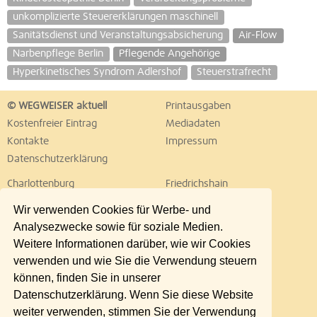
unkomplizierte Steuererklärungen maschinell
Sanitätsdienst und Veranstaltungsabsicherung
Air-Flow
Narbenpflege Berlin
Pflegende Angehörige
Hyperkinetisches Syndrom Adlershof
Steuerstrafrecht
© WEGWEISER aktuell
Printausgaben
Kostenfreier Eintrag
Mediadaten
Kontakte
Impressum
Datenschutzerklärung
Charlottenburg
Friedrichshain
Hellersdorf
Hohenschönhausen
Wir verwenden Cookies für Werbe- und
Köpenick
Kreuzberg
Analysezwecke sowie für soziale Medien.
Lichtenberg
Marzahn
Weitere Informationen darüber, wie wir Cookies
Mitte
Neukölln
verwenden und wie Sie die Verwendung steuern
Pankow
Prenzlauer Berg
können, finden Sie in unserer
Reinickendorf
Schöneberg
Datenschutzerklärung. Wenn Sie diese Website
Spandau
Steglitz
weiter verwenden, stimmen Sie der Verwendung