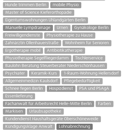
Hunde trimmen Berlin
mobile Physio
Master of Science Kieferorthopädie
Eigentumswohnungen Uhlandgärten Berlin
Manuelle Lympdrainage
Urnen
Gynäkologe Berlin
Freiwilligendienste
Physiotherapie zu Hause
Zahnärztin Ollenhauerstraße
Wohnheim für Senioren
Ergotherapie mobil
Antibiotikatherapie
Physiotherapie Segelfliegerdamm
Tischlerservice
Baulohn Beratung Steuerberater Niederschönhausen
Psychiater
Keramik-Kurs
1-Raum-Wohnung Hellersdorf
Allgemeinmedizin Kaulsdorf
Pflegebedürftigkeit
Schnee fegen Berlin
Hospizdienst
PSA und PSAgA
Essenlieferung
Fachanwalt für Arbeitsrecht Helle-Mitte Berlin
Farben
Markisen
Urlaubsapotheke
Kundendienst Haushaltsgeräte Oberschöneweide
Kündigungsklage Anwalt
Lohnabrechnung