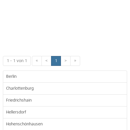
1 - 1 von 1
«
<
1
>
»
Berlin
Charlottenburg
Friedrichshain
Hellersdorf
Hohenschönhausen