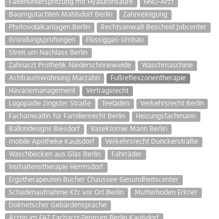
Faltenunterspritzung mit Hyaluronsäure
HNO-Arzt
Baumgutachten Mahlsdorf Berlin
Zahnreinigung
Photovolaikanlagen Berlin
Rechtsanwalt Bescheid Jobcenter
Gründungsprüfungen
Flüssiggas-Umbau
Streit um Nachlass Berlin
Zahnarzt Prothetik Niederschöneweide
Waschmaschine
Achtraumwohnung Marzahn
Fußreflexzonentherapie
Havariemanagement
Vertragsrecht
Logopädie Zingster Straße
Teeladen
Verkehrsrecht Berlin
Fachanwältin für Familienrecht Berlin
Heizungsfachmann
Ballondesigns Biesdorf
Vasektomie Mann Berlin
mobile Apotheke Kaulsdorf
Verkehrsrecht Dunckerstraße
Waschbecken aus Glas Berlin
Fahrräder
Verhaltenstherapie Hermsdorf
Ergotherapeuten Bucher Chaussee Gesundheitscenter
Schadenaufnahme Kfz vor Ort Berlin
Mutterboden Erkner
Dolmetscher Gebärdensprache
Ärztin im FAZ Facharzt-Zentrum Berlin Kaulsdorf