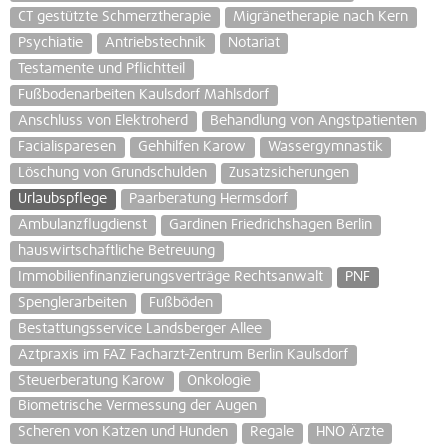
CT gestützte Schmerztherapie
Migränetherapie nach Kern
Psychiatie
Antriebstechnik
Notariat
Testamente und Pflichtteil
Fußbodenarbeiten Kaulsdorf Mahlsdorf
Anschluss von Elektroherd
Behandlung von Angstpatienten
Facialisparesen
Gehhilfen Karow
Wassergymnastik
Löschung von Grundschulden
Zusatzsicherungen
Urlaubspflege
Paarberatung Hermsdorf
Ambulanzflugdienst
Gardinen Friedrichshagen Berlin
hauswirtschaftliche Betreuung
Immobilienfinanzierungsverträge Rechtsanwalt
PNF
Spenglerarbeiten
Fußböden
Bestattungsservice Landsberger Allee
Aztpraxis im FAZ Facharzt-Zentrum Berlin Kaulsdorf
Steuerberatung Karow
Onkologie
Biometrische Vermessung der Augen
Scheren von Katzen und Hunden
Regale
HNO Ärzte