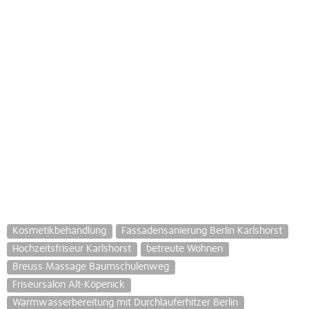
Kosmetikbehandlung
Fassadensanierung Berlin Karlshorst
Hochzeitsfriseur Karlshorst
betreute Wohnen
Breuss Massage Baumschulenweg
Friseursalon Alt-Köpenick
Warmwasserbereitung mit Durchlauferhitzer Berlin