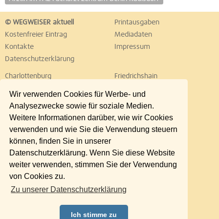
© WEGWEISER aktuell
Printausgaben
Kostenfreier Eintrag
Mediadaten
Kontakte
Impressum
Datenschutzerklärung
Charlottenburg
Friedrichshain
Hellersdorf
Hohenschönhausen
Wir verwenden Cookies für Werbe- und
Köpenick
Kreuzberg
Analysezwecke sowie für soziale Medien.
Lichtenberg
Marzahn
Weitere Informationen darüber, wie wir Cookies
Mitte
Neukölln
verwenden und wie Sie die Verwendung steuern
Pankow
Prenzlauer Berg
können, finden Sie in unserer
Reinickendorf
Schöneberg
Datenschutzerklärung. Wenn Sie diese Website
Spandau
Steglitz
weiter verwenden, stimmen Sie der Verwendung
Tempelhof
Tiergarten
von Cookies zu.
Treptow
Umland Ost
Zu unserer Datenschutzerklärung
Wedding
Weißensee
Wilmersdorf
Zehlendorf
Ich stimme zu