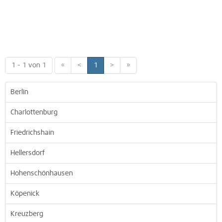
1 - 1 von 1
«
<
1
>
»
Berlin
Charlottenburg
Friedrichshain
Hellersdorf
Hohenschönhausen
Köpenick
Kreuzberg