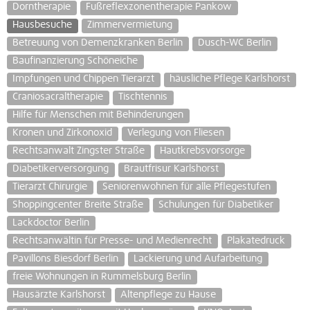
Dorntherapie
Fußreflexzonentherapie Pankow
Hausbesuche
Zimmervermietung
Betreuung von Demenzkranken Berlin
Dusch-WC Berlin
Baufinanzierung Schöneiche
Impfungen und Chippen Tierarzt
häusliche Pflege Karlshorst
Craniosacraltherapie
Tischtennis
Hilfe für Menschen mit Behinderungen
Kronen und Zirkonoxid
Verlegung von Fliesen
Rechtsanwalt Zingster Straße
Hautkrebsvorsorge
Diabetikerversorgung
Brautfrisur Karlshorst
Tierarzt Chirurgie
Seniorenwohnen für alle Pflegestufen
Shoppingcenter Breite Straße
Schulungen für Diabetiker
Lackdoctor Berlin
Rechtsanwältin für Presse- und Medienrecht
Plakatedruck
Pavillons Biesdorf Berlin
Lackierung und Aufarbeitung
freie Wohnungen in Rummelsburg Berlin
Hausärzte Karlshorst
Altenpflege zu Hause