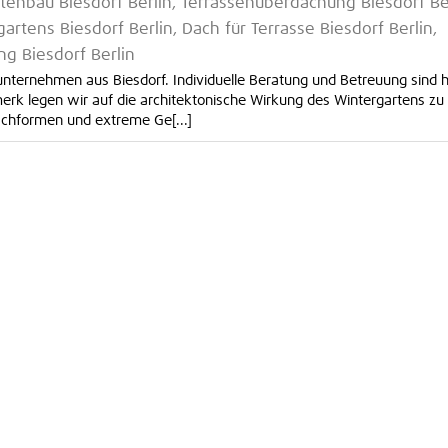
tenbau Biesdorf Berlin, Terrassenüberdachung Biesdorf Ber
gartens Biesdorf Berlin, Dach für Terrasse Biesdorf Berlin,
g Biesdorf Berlin
nunternehmen aus Biesdorf. Individuelle Beratung und Betreuung sind h
k legen wir auf die architektonische Wirkung des Wintergartens zu
chformen und extreme Ge[...]