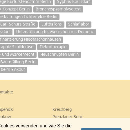
ege Kurfürstendamm Berlin
Syphilis Kaulsdorf
®-Konzept Berlin
Bronchospasmolysetest
erklärungen Lichterfelde Berlin
 Carl-Schurz-Straße
Luftballons
Schlaflabor
sdorf
Unterstützung für Menschen mit Demenz
finanzierung Niederschönhausen
raphie Schilddrüse
Elekrotherapie
- und Markenrecht
Heuschnupfen Berlin
k Baumfällung Berlin
e beim Einkauf
ontakte
öpenick
Kreuzberg
ankow
Prenzlauer Berg
empelhof
Tiergarten
 Cookies verwenden und wie Sie die