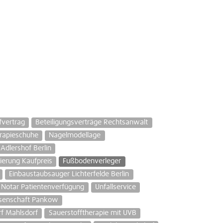
ifvertrag
Beteiligungsverträge Rechtsanwalt
rapieschuhe
Nagelmodellage
dlershof Berlin
ierung Kaufpreis
Fußbodenverleger
Einbaustaubsauger Lichterfelde Berlin
Notar Patientenverfügung
Unfallservice
enschaft Pankow
f Mahlsdorf
Sauerstofftherapie mit UVB