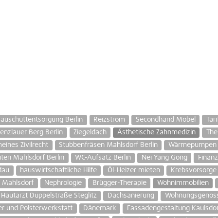
auschuttentsorgung Berlin
Reizstrom
Secondhand Möbel
Tar
nzlauer Berg Berlin
Ziegeldach
Ästhetische Zahnmedizin
The
eines Zivilrecht
Stubbenfräsen Mahlsdorf Berlin
Wärmepumpen A
iten Mahlsdorf Berlin
WC-Aufsatz Berlin
Nei Yang Gong
Finanz
dau
hauswirtschaftliche Hilfe
Öl-Heizer mieten
Krebsvorsorge
f Mahlsdorf
Nephrologie
Brügger-Therapie
Wohnimmobilien
Hautarzt Düppelstraße Steglitz
Dachsanierung
Wohnungsgenoss
er und Polsterwerkstatt
Dänemark
Fassadengestaltung Kaulsdor