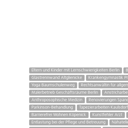
Eltern und Kinder mit Lernschwierigkeiten Berlin
B
Glastrennwand Altglienicke
Krankengymnastik Pre
Yoga Baumschulenweg
Rechtsanwältin für allgem
Malerbetrieb Geschäftsräume Berlin
Anstricharbe
Anthroposophische Medizin
Renovierungen Span
Parkinson-Behandlung
Tapezierarbeiten Kaulsdor
Barrierefrei Wohnen Köpenick
Kunstfehler Arzt
Entlastung bei der Pflege und Betreuung
Nähateli