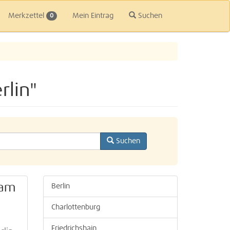
Merkzettel
Mein Eintrag
Suchen
0
rlin"
Suchen
ram
Berlin
Charlottenburg
Friedrichshain