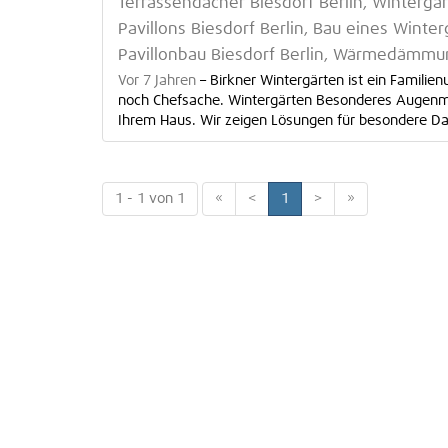
Terrassendächer Biesdorf Berlin, Wintergar
Pavillons Biesdorf Berlin, Bau eines Winter
Pavillonbau Biesdorf Berlin, Wärmedämmun
Vor 7 Jahren
–
Birkner Wintergärten ist ein Familie
noch Chefsache. Wintergärten Besonderes Augenmer
Ihrem Haus. Wir zeigen Lösungen für besondere Da
1 - 1 von 1
«
<
1
>
»