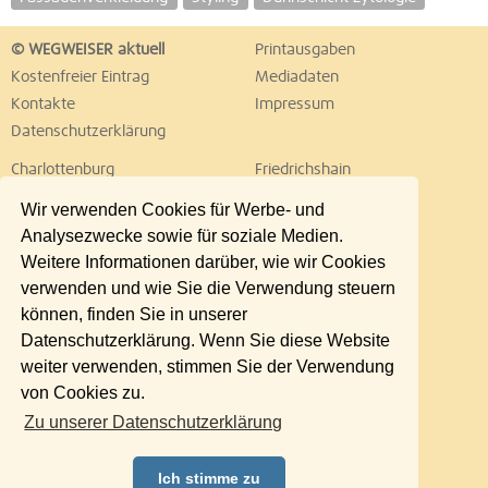
© WEGWEISER aktuell
Printausgaben
Kostenfreier Eintrag
Mediadaten
Kontakte
Impressum
Datenschutzerklärung
Charlottenburg
Friedrichshain
Hellersdorf
Hohenschönhausen
Wir verwenden Cookies für Werbe- und
Köpenick
Kreuzberg
Analysezwecke sowie für soziale Medien.
Lichtenberg
Marzahn
Weitere Informationen darüber, wie wir Cookies
Mitte
Neukölln
verwenden und wie Sie die Verwendung steuern
Pankow
Prenzlauer Berg
können, finden Sie in unserer
Reinickendorf
Schöneberg
Datenschutzerklärung. Wenn Sie diese Website
Spandau
Steglitz
weiter verwenden, stimmen Sie der Verwendung
Tempelhof
Tiergarten
von Cookies zu.
Treptow
Umland Ost
Zu unserer Datenschutzerklärung
Wedding
Weißensee
Wilmersdorf
Zehlendorf
Ich stimme zu