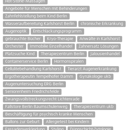
Hot-Stone-Massagen
Angebote für Menschen mit Behinderungen
Zahnfehlstellung beim Kind Berlin
Wasseraufbereitung Karlshorst Berlin
chronische Erkrankung
Augenoptik
Entschlackungsprogramm
gebrauchte Bücher
Kryo-Therapie
Anwälte in Karlshorst
Orchester
Immobilie Einzelhandel
Zahnersatz Lösungen
Platzsuche Kind
Therapiezentrum Berlin
Jalousienhandel
Containerservice Berlin
Hormonspiralen
Cellulitebehandlung Karlshorst
Tierarzt Augenerkrankung
Ergotherapeutin Tempelhofer Damm
Gynäkologie ukb
Augenuntersuchung ERG Berlin
Seniorenheim Friedrichsfelde
Zwangsvollstreckungsrecht Lichtenrade
Fallstore Berlin Baumschulenweg
Therapiezentrum ukb
Beschäftigung für psychisch kranke Menschen
Ballons zur Geburt
Allergietest bei Kindern
Fassadenverkleidung
Styling
Dünnschicht-Zytologie