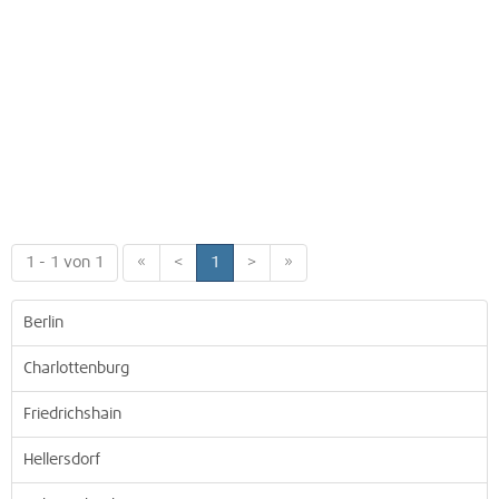
1 - 1 von 1
«
<
1
>
»
Berlin
Charlottenburg
Friedrichshain
Hellersdorf