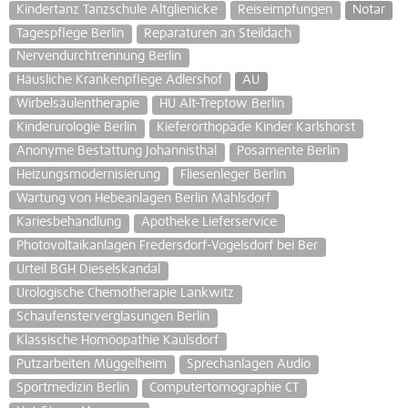
Kindertanz Tanzschule Altglienicke
Reiseimpfungen
Notar
Tagespflege Berlin
Reparaturen an Steildach
Nervendurchtrennung Berlin
Häusliche Krankenpflege Adlershof
AU
Wirbelsäulentherapie
HU Alt-Treptow Berlin
Kinderurologie Berlin
Kieferorthopäde Kinder Karlshorst
Anonyme Bestattung Johannisthal
Posamente Berlin
Heizungsmodernisierung
Fliesenleger Berlin
Wartung von Hebeanlagen Berlin Mahlsdorf
Kariesbehandlung
Apotheke Lieferservice
Photovoltaikanlagen Fredersdorf-Vogelsdorf bei Ber
Urteil BGH Dieselskandal
Urologische Chemotherapie Lankwitz
Schaufensterverglasungen Berlin
Klassische Homöopathie Kaulsdorf
Putzarbeiten Müggelheim
Sprechanlagen Audio
Sportmedizin Berlin
Computertomographie CT