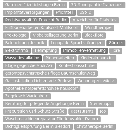
Gardinen Friedrichshagen Berlin
3D-Sonographie Frauenarzt
Implantatversorgungen
Pflichtteil
USt-ID
Rechtsanwalt für Erbrecht Berlin
Anzeichen für Diabetes
Fußbodenarbeiten Kaulsdorf Mahlsdorf
Wundtherapie
Proktologie
Möbelteillagerung Berlin
Blockflöte
Beleuchtungstechnik
Logopäde Sprachstörungen
Gärtner
Elektrofirma
Tierimpfung
Immobilienvermittlung
Tore
Wasserinstallation
Rinnenarbeiten
Kinderakupunktur
Klage gegen die Audi AG
Konfektionsschuhe
gerontopsychiatrische Pflege Baumschulenweg
Gasinstallation Lichtenrade-Rudow
Wohnung zur Miete
Apotheke Körperfettanalyse Kaulsdorf
Ziegeldach Wartenberg
Beratung für pflegende Angehörige Berlin
Steuertipps
Friseursalon Carl-Schurz-Straße
Restaurants
Job
Waschmaschinenreparatur Fürstenwalder Damm
Dichtigkeitsprüfung Berlin Biesdorf
Chirotherapie Berlin