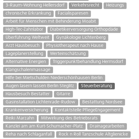
3-Raum-Wohnung Hellersdorf
Verkehrsrecht
Heizungs
chronische Erkrankung
Facialisparesen
Arbeit für Menschen mit Behinderung Moabit
High-Tec-Zahnlabor
Diabetikerversorgung Orthopdäde
Überführung Weltweit
Gynäkologie Lichtenberg
Arzt Hausbesuch
Physiotherapeut nach Hause
Lageplanerstellung
Werteinschätzung
Alternative Energien
Triggerpunktbehandlung Hermsdorf
Klangschalenmassage
Hilfe bei Mietschulden Niederschönhausen Berlin
Augen lasern lassen Berlin Steglitz
Steuerberatung
Hausbesuch Bestatter
Gitarre
Gasinstallation Lichtenrade-Rudow
Bestattung Nordsee
Krankenversicherung
Kontaktstelle PflegeEngagement
Reiki Marzahn
Mitwirkung des Betriebsrats
Kanzlei am am Kurt-Schumacher-Platz
Drainagearbeiten
Reha nach Schlaganfall
Rock n Roll Tanzschule Altglienicke