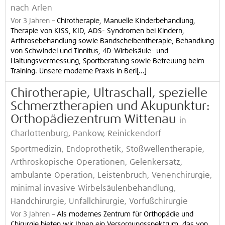
nach Arlen
Vor 3 Jahren
–
Chirotherapie, Manuelle Kinderbehandlung,
Therapie von KISS, KID, ADS- Syndromen bei Kindern,
Arthrosebehandlung sowie Bandscheibentherapie, Behandlung
von Schwindel und Tinnitus, 4D-Wirbelsäule- und
Haltungsvermessung, Sportberatung sowie Betreuung beim
Training. Unsere moderne Praxis in Berl[...]
Chirotherapie, Ultraschall, spezielle
Schmerztherapien und Akupunktur:
Orthopädiezentrum Wittenau
in
Charlottenburg, Pankow, Reinickendorf
Sportmedizin, Endoprothetik, Stoßwellentherapie,
Arthroskopische Operationen, Gelenkersatz,
ambulante Operation, Leistenbruch, Venenchirurgie,
minimal invasive Wirbelsäulenbehandlung,
Handchirurgie, Unfallchirurgie, Vorfußchirurgie
Vor 3 Jahren
–
Als modernes Zentrum für Orthopädie und
Chirurgie bieten wir Ihnen ein Versorgungsspektrum, das von