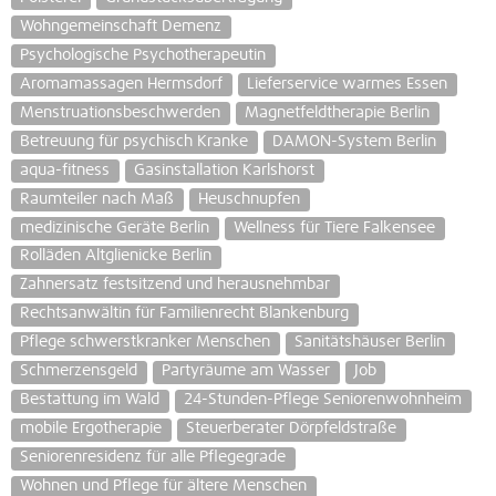
Wohngemeinschaft Demenz
Psychologische Psychotherapeutin
Aromamassagen Hermsdorf
Lieferservice warmes Essen
Menstruationsbeschwerden
Magnetfeldtherapie Berlin
Betreuung für psychisch Kranke
DAMON-System Berlin
aqua-fitness
Gasinstallation Karlshorst
Raumteiler nach Maß
Heuschnupfen
medizinische Geräte Berlin
Wellness für Tiere Falkensee
Rolläden Altglienicke Berlin
Zahnersatz festsitzend und herausnehmbar
Rechtsanwältin für Familienrecht Blankenburg
Pflege schwerstkranker Menschen
Sanitätshäuser Berlin
Schmerzensgeld
Partyräume am Wasser
Job
Bestattung im Wald
24-Stunden-Pflege Seniorenwohnheim
mobile Ergotherapie
Steuerberater Dörpfeldstraße
Seniorenresidenz für alle Pflegegrade
Wohnen und Pflege für ältere Menschen