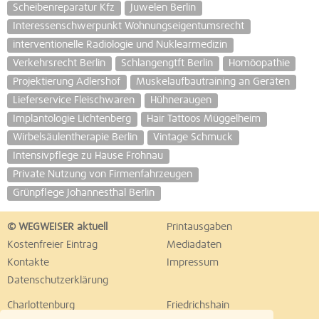
Scheibenreparatur Kfz
Juwelen Berlin
Interessenschwerpunkt Wohnungseigentumsrecht
interventionelle Radiologie und Nuklearmedizin
Verkehrsrecht Berlin
Schlangengtft Berlin
Homöopathie
Projektierung Adlershof
Muskelaufbautraining an Geräten
Lieferservice Fleischwaren
Hühneraugen
Implantologie Lichtenberg
Hair Tattoos Müggelheim
Wirbelsäulentherapie Berlin
Vintage Schmuck
Intensivpflege zu Hause Frohnau
Private Nutzung von Firmenfahrzeugen
Grünpflege Johannesthal Berlin
© WEGWEISER aktuell
Printausgaben
Kostenfreier Eintrag
Mediadaten
Kontakte
Impressum
Datenschutzerklärung
Charlottenburg
Friedrichshain