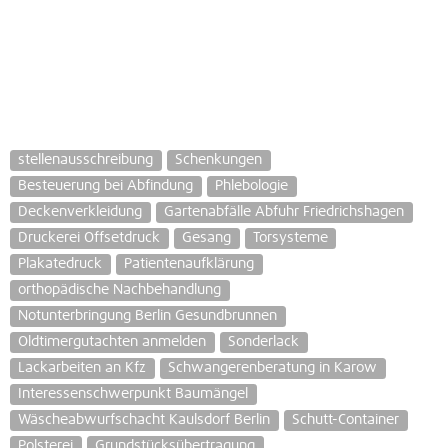
stellenausschreibung
Schenkungen
Besteuerung bei Abfindung
Phlebologie
Deckenverkleidung
Gartenabfälle Abfuhr Friedrichshagen
Druckerei Offsetdruck
Gesang
Torsysteme
Plakatedruck
Patientenaufklärung
orthopädische Nachbehandlung
Notunterbringung Berlin Gesundbrunnen
Oldtimergutachten anmelden
Sonderlack
Lackarbeiten an Kfz
Schwangerenberatung in Karow
Interessenschwerpunkt Baumängel
Wäscheabwurfschacht Kaulsdorf Berlin
Schutt-Container
Polsterei
Grundstücksübertragung