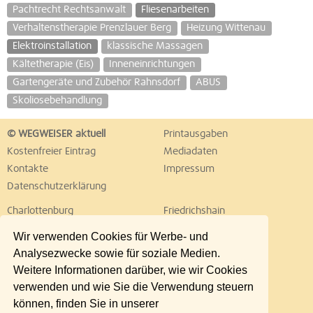
Pachtrecht Rechtsanwalt
Fliesenarbeiten
Verhaltenstherapie Prenzlauer Berg
Heizung Wittenau
Elektroinstallation
klassische Massagen
Kältetherapie (Eis)
Inneneinrichtungen
Gartengeräte und Zubehör Rahnsdorf
ABUS
Skoliosebehandlung
© WEGWEISER aktuell
Printausgaben
Kostenfreier Eintrag
Mediadaten
Kontakte
Impressum
Datenschutzerklärung
Charlottenburg
Friedrichshain
Hellersdorf
Hohenschönhausen
Wir verwenden Cookies für Werbe- und
Köpenick
Kreuzberg
Analysezwecke sowie für soziale Medien.
Lichtenberg
Marzahn
Weitere Informationen darüber, wie wir Cookies
Mitte
Neukölln
verwenden und wie Sie die Verwendung steuern
Pankow
Prenzlauer Berg
können, finden Sie in unserer