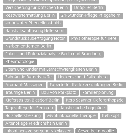
Progressive Muskelentspannung nach Jacobson
Versicherung für Datschen Berlin
Dr Spiller Berlin
Restwertermittlung Berlin
24-Stunden-Pflege Pflegeheim
ambulanter Pflegedienst ukb
Haushaltsauflösung Hellersdorf
Grundstücksübertragung Notar
Physiotherapie für Tiere
Narben entfernen Berlin
Fokus- und Potenzialanalyse Berlin und Brandburg
Rheumatologie
Eltern und Kinder mit Lernschwierigkeiten Berlin
Zahnärztin Barnetstraße
Heckenschnitt Falkenberg
Aromaöl-Massagen
Experte für Refluxerkrankungen Berlin
Trauringe Berlin
Bau von Parkplatz
Familienplanung
Kieferspalten Biesdorf Berlin
Itero Scanner Kieferorthopäde
Tagespflege für Senioren
Hausbesuche Logopäde
Holzpelletsheizung
Myofunktionelle Therapie
Kehlkopf
Altenpflege Friedrichshain Berlin
Inkontinenzversorgung Nikolassee
Gewerbeimmobilie