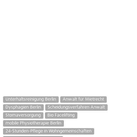
Unterhaltsreinigung Berlin
Anwalt für Mietrecht
Dysphagien Berlin
Scheidungsverfahren Anwalt
Stomaversorgung
Bio Facelifting
mobile Physiotherapie Berlin
24-Stunden-Pflege in Wohngemeinschaften