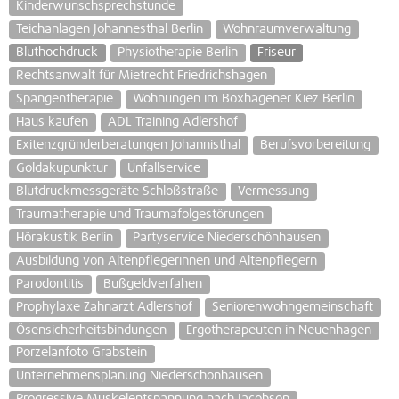
Kinderwunschsprechstunde
Teichanlagen Johannesthal Berlin
Wohnraumverwaltung
Bluthochdruck
Physiotherapie Berlin
Friseur
Rechtsanwalt für Mietrecht Friedrichshagen
Spangentherapie
Wohnungen im Boxhagener Kiez Berlin
Haus kaufen
ADL Training Adlershof
Exitenzgründerberatungen Johannisthal
Berufsvorbereitung
Goldakupunktur
Unfallservice
Blutdruckmessgeräte Schloßstraße
Vermessung
Traumatherapie und Traumafolgestörungen
Hörakustik Berlin
Partyservice Niederschönhausen
Ausbildung von Altenpflegerinnen und Altenpflegern
Parodontitis
Bußgeldverfahen
Prophylaxe Zahnarzt Adlershof
Seniorenwohngemeinschaft
Ösensicherheitsbindungen
Ergotherapeuten in Neuenhagen
Porzelanfoto Grabstein
Unternehmensplanung Niederschönhausen