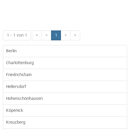
1 - 1 von 1
«
<
1
>
»
Berlin
Charlottenburg
Friedrichshain
Hellersdorf
Hohenschönhausen
Köpenick
Kreuzberg