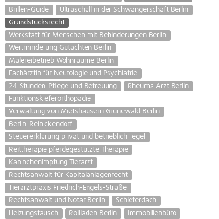
Brillen-Guide
Ultraschall in der Schwangerschaft Berlin
Grundstücksrecht
Werkstatt für Menschen mit Behinderungen Berlin
Wertminderung Gutachten Berlin
Malereibetrieb Wohnräume Berlin
Fachärztin für Neurologie und Psychiatrie
24-Stunden-Pflege und Betreuung
Rheuma Arzt Berlin
Funktionskieferorthopädie
Verwaltung von Mietshäusern Grunewald Berlin
Berlin-Reinickendorf
Steuererklärung privat und betrieblich Tegel
Reittherapie pferdegestützte Therapie
Kaninchenimpfung Tierarzt
Rechtsanwalt für Kapitalanlagenrecht
Tierarztpraxis Friedrich-Engels-Straße
Rechtsanwalt und Notar Berlin
Schieferdach
Heizungstausch
Rollladen Berlin
Immobilienbüro