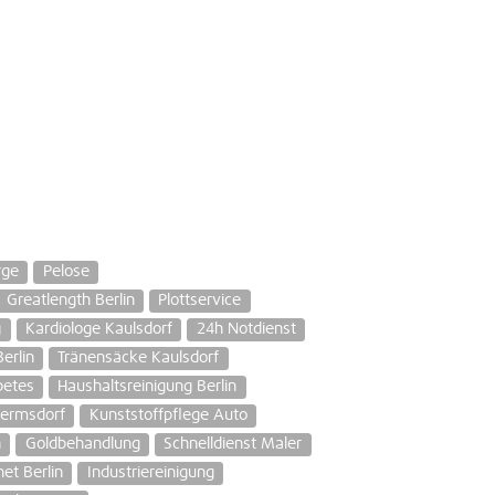
rge
Pelose
Greatlength Berlin
Plottservice
g
Kardiologe Kaulsdorf
24h Notdienst
erlin
Tränensäcke Kaulsdorf
betes
Haushaltsreinigung Berlin
ermsdorf
Kunststoffpflege Auto
n
Goldbehandlung
Schnelldienst Maler
et Berlin
Industriereinigung