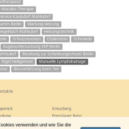
gotherapeut
o-Morales-Therapie
ervice Kaulsdorf Mahlsdorf
damm Berlin
Wartung Heizung
Ziegeldach Mahlsdorf
Heizungstechnik
rlin
Schutzrosetten
Cholesterin
Schmiede
Augenuntersuchung VEP Berlin
Hermsdorf
Beratung zur Schenkungssteuer Berlin
Tegel Heiligensee
Manuelle Lymphdrainage
otar
Bissverletzung beim Tier
ontakte
öpenick
Kreuzberg
ankow
Prenzlauer Berg
empelhof
Tiergarten
 Cookies verwenden und wie Sie die