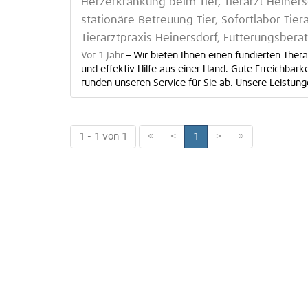
Herzerkrankung beim Tier, Tierarzt Heiners
stationäre Betreuung Tier, Sofortlabor Tiera
Tierarztpraxis Heinersdorf, Fütterungsbera
Vor 1 Jahr
–
Wir bieten Ihnen einen fundierten Ther
und effektiv Hilfe aus einer Hand. Gute Erreichbar
runden unseren Service für Sie ab. Unsere Leistunge
1 - 1 von 1
«
<
1
>
»