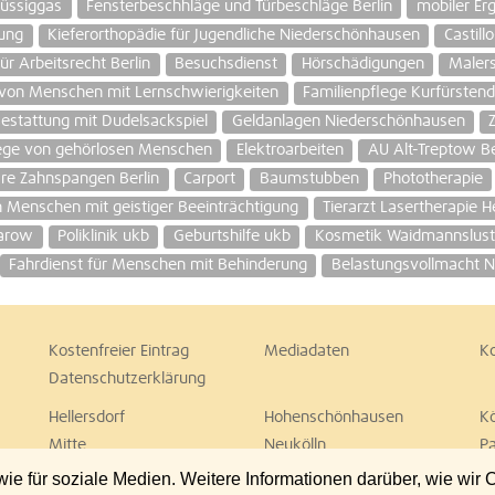
üssiggas
Fensterbeschhläge und Türbeschläge Berlin
mobiler Er
ung
Kieferorthopädie für Jugendliche Niederschönhausen
Castill
r Arbeitsrecht Berlin
Besuchsdienst
Hörschädigungen
Malers
von Menschen mit Lernschwierigkeiten
Familienpflege Kurfürsten
estattung mit Dudelsackspiel
Geldanlagen Niederschönhausen
ege von gehörlosen Menschen
Elektroarbeiten
AU Alt-Treptow Be
are Zahnspangen Berlin
Carport
Baumstubben
Phototherapie
Menschen mit geistiger Beeinträchtigung
Tierarzt Lasertherapie 
Karow
Poliklinik ukb
Geburtshilfe ukb
Kosmetik Waidmannslust 
Fahrdienst für Menschen mit Behinderung
Belastungsvollmacht N
Kostenfreier Eintrag
Mediadaten
K
Datenschutzerklärung
Hellersdorf
Hohenschönhausen
K
Mitte
Neukölln
P
Spandau
Steglitz
T
 für soziale Medien. Weitere Informationen darüber, wie wir