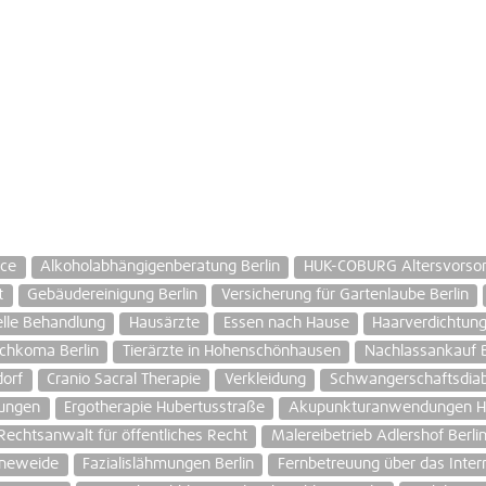
ice
Alkoholabhängigenberatung Berlin
HUK-COBURG Altersvorso
t
Gebäudereinigung Berlin
Versicherung für Gartenlaube Berlin
elle Behandlung
Hausärzte
Essen nach Hause
Haarverdichtun
chkoma Berlin
Tierärzte in Hohenschönhausen
Nachlassankauf B
dorf
Cranio Sacral Therapie
Verkleidung
Schwangerschaftsdia
ungen
Ergotherapie Hubertusstraße
Akupunkturanwendungen H
Rechtsanwalt für öffentliches Recht
Malereibetrieb Adlershof Berli
öneweide
Fazialislähmungen Berlin
Fernbetreuung über das Intern