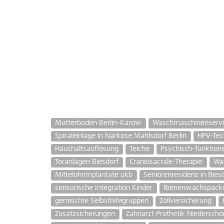
Mutterboden Berlin-Karow
Waschmaschinenserv
Spiraleinlage in Narkose Mahlsdorf Berlin
HPV-Tes
Haushaltsauflösung
Teiche
Psychisch-funktion
Toranlagen Biesdorf
Craniosacrale-Therapie
Wa
Mittelohrimplantate ukb
Seniorenresidenz in Bies
sensorische Integration Kinder
Bienenwachspack
gemischte Selbsthifegruppen
Zollversicherung
Zusatzsicherungen
Zahnarzt Prothetik Niedersch