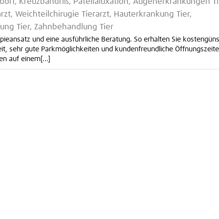
dorf, Kreuzbandriß, Patellaluxation, Augenerkrankungen Ti
rzt, Weichteilchirugie Tierarzt, Hauterkrankung Tier,
tung Tier, Zahnbehandlung Tier
apieansatz und eine ausführliche Beratung. So erhalten Sie kostengüns
keit, sehr gute Parkmöglichkeiten und kundenfreundliche Öffnungszeit
n auf einem[...]