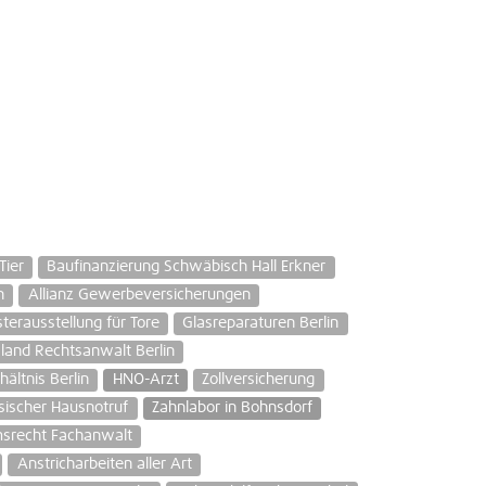
Tier
Baufinanzierung Schwäbisch Hall Erkner
n
Allianz Gewerbeversicherungen
terausstellung für Tore
Glasreparaturen Berlin
and Rechtsanwalt Berlin
ältnis Berlin
HNO-Arzt
Zollversicherung
sischer Hausnotruf
Zahnlabor in Bohnsdorf
srecht Fachanwalt
Anstricharbeiten aller Art