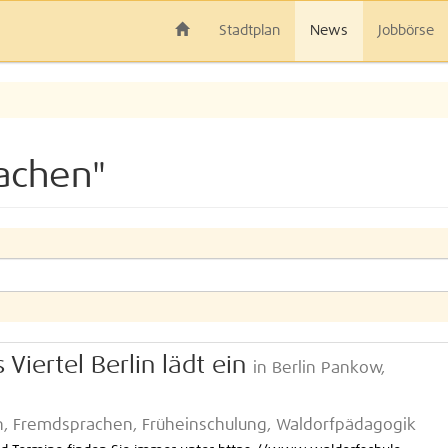
Stadtplan
News
Jobbörse
achen"
Viertel Berlin lädt ein
in Berlin Pankow,
in, Fremdsprachen, Früheinschulung, Waldorfpädagogik