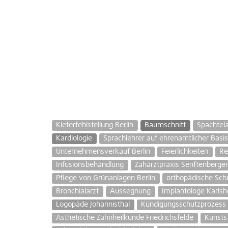
Kieferfehlstellung Berlin
Baumschnitt
Spachtel
Kardiologie
Sprachlehrer auf ehrenamtlicher Basi
Unternehmensverkauf Berlin
Feierlichkeiten
Re
Infusionsbehandlung
Zaharztpraxis Senftenberger
Pflege von Grünanlagen Berlin
orthopädische Sc
Bronchialarzt
Aussegnung
Implantologe Karlsh
Logopäde Johannisthal
Kündigungsschutzprozess
Ästhetische Zahnheilkunde Friedrichsfelde
Kunsts