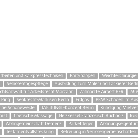
arbeiten und Kalkpresstechniken
Partyhappen
Weichteilchirurgie 
s
Seniorentagespflege
Ausbildung zum Maler und Lackierer Berli
chtsanwalt für Arbeitsrecht Marzahn
Zahnärzte Airport BER
Mus
 Ring
Senkrecht-Markisen Berlin
Erdgas
PKW Schaden im Ausl
huhe Schöneweide
TAKTKIN® -Konzept Berlin
Kündigung Mietverh
orst
tibetische Massage
Heizkessel Französisch Buchholz
Rus
Wohngemeinschaft Demenz
Parkettleger
Wohnungseigentum
Testamentvollstreckung
Betreuung in Seniorengemeinschaften