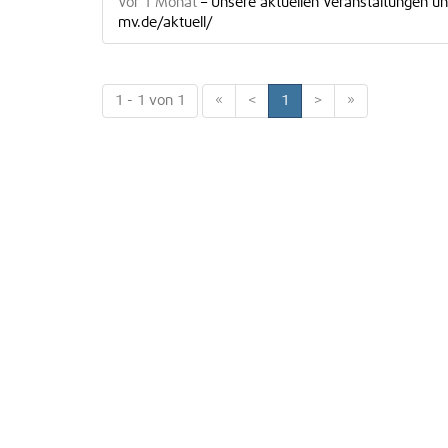
Vor 1 Monat
–
Unsere aktuellen Veranstaltungen u
mv.de/aktuell/
1 - 1 von 1
«
<
1
>
»