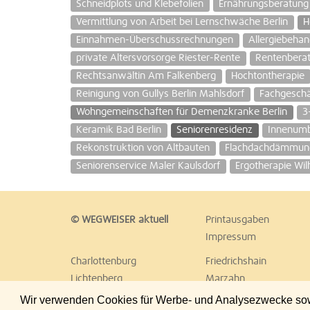
Schneidplots und Klebefolien
Ernährungsberatung 
Vermittlung von Arbeit bei Lernschwäche Berlin
H
Einnahmen-Überschussrechnungen
Allergiebeha
private Altersvorsorge Riester-Rente
Rentenbera
Rechtsanwältin Am Falkenberg
Hochtontherapie
Reinigung von Gullys Berlin Mahlsdorf
Fachgeschä
Wohngemeinschaften für Demenzkranke Berlin
3
Keramik Bad Berlin
Seniorenresidenz
Innenum
Rekonstruktion von Altbauten
Flachdachdämmun
Seniorenservice Maler Kaulsdorf
Ergotherapie Wi
© WEGWEISER aktuell
Printausgaben
Impressum
Charlottenburg
Friedrichshain
Lichtenberg
Marzahn
Reinickendorf
Schöneberg
Wir verwenden Cookies für Werbe- und Analysezwecke sowie