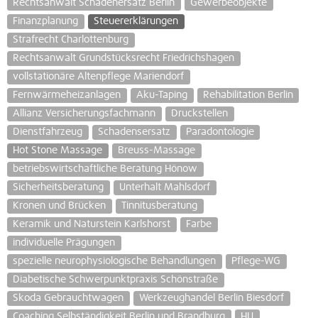
Rechtsanwalt Schadenersatz Berlin
Gewerbeobjekte
Finanzplanung
Steuererklärungen
Strafrecht Charlottenburg
Rechtsanwalt Grundstücksrecht Friedrichshagen
vollstationäre Altenpflege Mariendorf
Fernwärmeheizanlagen
Aku-Taping
Rehabilitation Berlin
Allianz Versicherungsfachmann
Druckstellen
Dienstfahrzeug
Schadensersatz
Paradontologie
Hot Stone Massage
Breuss-Massage
betriebswirtschaftliche Beratung Hönow
Sicherheitsberatung
Unterhalt Mahlsdorf
Kronen und Brücken
Tinnitusberatung
Keramik und Naturstein Karlshorst
Farbe
individuelle Prägungen
spezielle neurophysiologische Behandlungen
Pflege-WG
Diabetische Schwerpunktpraxis Schönstraße
Skoda Gebrauchtwagen
Werkzeughandel Berlin Biesdorf
Coaching Selbständigkeit Berlin und Brandburg
HU