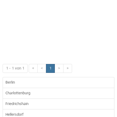
1 - 1 von 1
«
<
1
>
»
Berlin
Charlottenburg
Friedrichshain
Hellersdorf