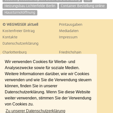
Heizungsbau Lichterfelde Berlin
Container Bestellung online
Haustürnotöffnung
© WEGWEISER aktuell
Printausgaben
Kostenfreier Eintrag
Mediadaten
Kontakte
Impressum
Datenschutzerklärung
Charlottenburg
Friedrichshain
Hellersdorf
Hohenschönhausen
Wir verwenden Cookies für Werbe- und
Köpenick
Kreuzberg
Analysezwecke sowie für soziale Medien.
Lichtenberg
Marzahn
Weitere Informationen darüber, wie wir Cookies
Mitte
Neukölln
verwenden und wie Sie die Verwendung steuern
Pankow
Prenzlauer Berg
können, finden Sie in unserer
Reinickendorf
Schöneberg
Datenschutzerklärung. Wenn Sie diese Website
Spandau
Steglitz
weiter verwenden, stimmen Sie der Verwendung
Tempelhof
Tiergarten
von Cookies zu.
Treptow
Umland Ost
Zu unserer Datenschutzerklärung