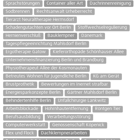
Sprachstörungen
Container aller Art
Dachrinnenreinigung
Sodbrennen
Rechtsanwalt Urheberrecht
Tierarzt Neuraltherapie Hermsdorf
Schadengutachten vor Ort Berlin
Stoffwechselregulierung
Hernienverschluß
Bauklempner
Dänemark
Tagespflegeeinrichtung Mahlsdorf Berlin
Ergotherapie Gatow
Kieferorthopäde Schönhauser Allee
Unternehmensfinanzierung Berlin und Brandburg
Physiotherapeut Allee der Kosmonauten
Betreutes Wohnen für Jugendliche Berlin
KG am Gerät
Brustprothetik
Bewertungen im Inernet strafbar
Energiesparkonzepte Berlin
Gärtner Mahlsdorf Berlin
Behindertenhilfe Berlin
Unfallchirurgie Lankwitz
Arbeitsblockade
Hohrnhautentfernung
Röntgen Tier
Berufsausbildung
Verarbeitungsstörung
Computerwerkstatt
Genossenschaft Köpenick
Flex und Flock
Dachklempnerarbeiten