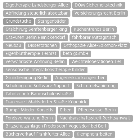
Ergotherapie Landsberger Allee
DOM Sicherheitstechnik
Abfindung steuerlich absetzbar
Versicherungsrecht Berlin
Grundstücke
Stangenbäder
Oralchirurg Senftenberger Ring
Küchentrends Berlin
Gravuren Berlin Reinickendorf
fahrbarer Mittagstisch
Neubau
Dissertationen
Orthopädie Alice-Salomon-Platz
Eigenbluttherapie Tierarzt
beta gGmbH
verwahrloste Wohnung Berlin
Weichteiloperationen Tier
sensorische Integrationstherapie Kinder
Grundreinigung Berlin
Augenerkrankungen Tier
Schulung und Software-Support
Schimmelsanierung
Zahntechnik Baumschulenstraße
Frauenarzt Mahlsdorfer Straße Köpenick
Rumpf-Mieder-Korsetts
Erben
Pflegesessel Berlin
Fondsverwaltung Berlin
Nachbarschaftsstreit Rechtsanwalt
Blitzschutzanlagen Fredersdorf-Vogelsdorf bei Berl
Bücherverkauf Frankfurter Allee
Klempnerarbeiten