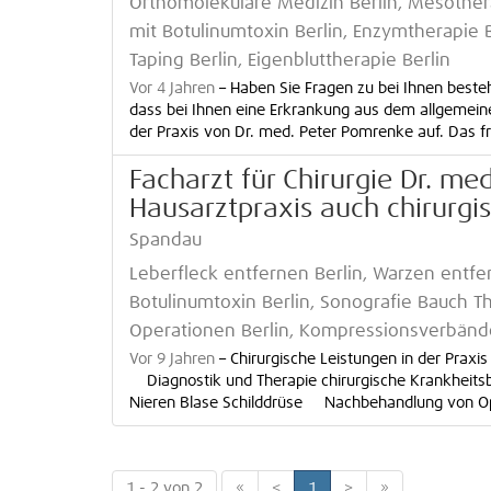
Orthomolekulare Medizin Berlin, Mesothera
mit Botulinumtoxin Berlin, Enzymtherapie Be
Taping Berlin, Eigenbluttherapie Berlin
Vor 4 Jahren
–
Haben Sie Fragen zu bei Ihnen best
dass bei Ihnen eine Erkrankung aus dem allgemeine
der Praxis von Dr. med. Peter Pomrenke auf. Das fr
Facharzt für Chirurgie Dr. me
Hausarztpraxis auch chirurgis
Spandau
Leberfleck entfernen Berlin, Warzen entfe
Botulinumtoxin Berlin, Sonografie Bauch 
Operationen Berlin, Kompressionsverbände 
Vor 9 Jahren
–
Chirurgische Leistungen in der Prax
Diagnostik und Therapie chirurgische Krankheit
Nieren Blase Schilddrüse Nachbehandlung von Op
1 - 2 von 2
«
<
1
>
»