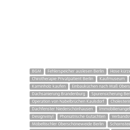
BGM
Fehlerspeicher auslesen Berlin
Hose kürz
Chirotherapie Privatpatient Berlin
Kaufmuseum
Kaminholz kaufen
Einbauküchen nach Maß Obers
Dachsanierung Brandenburg
Spurensicherung Ber
Operation von Nabelbrüchen Kaulsdorf
Cholesteri
Dachfenster Niederschönhausen
Immobilienangeb
Designvinyl
Phoniatrische Gutachten
Verbandsw
Möbeltischler Oberschöneweide Berlin
Schornste