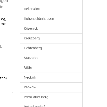
ungen
io-
Hellersdorf
Hohenschönhausen
ung,
 mit
Köpenick
Kreuzberg
g,
Lichtenberg
Marzahn
Mitte
Neukölln
rzen)
x
Pankow
Prenzlauer Berg