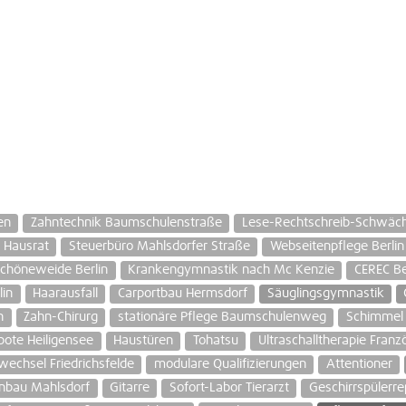
en
Zahntechnik Baumschulenstraße
Lese-Rechtschreib-Schwäch
Hausrat
Steuerbüro Mahlsdorfer Straße
Webseitenpflege Berlin
chöneweide Berlin
Krankengymnastik nach Mc Kenzie
CEREC Be
lin
Haarausfall
Carportbau Hermsdorf
Säuglingsgymnastik
n
Zahn-Chirurg
stationäre Pflege Baumschulenweg
Schimmel 
ote Heiligensee
Haustüren
Tohatsu
Ultraschalltherapie Franz
echsel Friedrichsfelde
modulare Qualifizierungen
Attentioner
inbau Mahlsdorf
Gitarre
Sofort-Labor Tierarzt
Geschirrspülerre