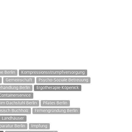
e Berlin
Kompressionsstrumpfversorgung
Gemeinschaft
Psycho-Soziale Betreuung
handlung Berlin
Ergotherapie Köpenick
Containerservice
im Dachstuhl Berlin
Pilates Berlin
ösisch Buchholz
Firmengründung Berlin
Landhäuser
paratur Berlin
Impfung