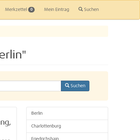
Merkzettel
Mein Eintrag
Suchen
0
rlin"
Suchen
Berlin
ung,
Charlottenburg
Friedrichshain