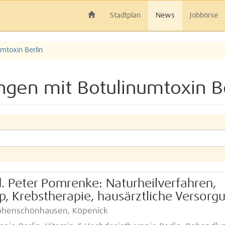
Stadtplan
News
Jobbörse
mtoxin Berlin
gen mit Botulinumtoxin Be
d. Peter Pomrenke: Naturheilverfahren,
, Krebstherapie, hausärztliche Versorg
 Hohenschönhausen, Köpenick