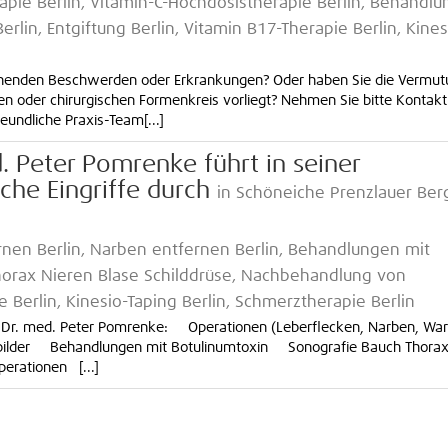
pie Berlin, Vitamin-C-Hochdosistherapie Berlin, Behandl
rlin, Entgiftung Berlin, Vitamin B17-Therapie Berlin, Kines
ehenden Beschwerden oder Erkrankungen? Oder haben Sie die Vermut
n oder chirurgischen Formenkreis vorliegt? Nehmen Sie bitte Kontakt
eundliche Praxis-Team[...]
d. Peter Pomrenke führt in seiner
che Eingriffe durch
in Schöneiche Prenzlauer Ber
rnen Berlin, Narben entfernen Berlin, Behandlungen mit
Thorax Nieren Blase Schilddrüse, Nachbehandlung von
Berlin, Kinesio-Taping Berlin, Schmerztherapie Berlin
is Dr. med. Peter Pomrenke: Operationen (Leberflecken, Narben, Wa
sbilder Behandlungen mit Botulinumtoxin Sonografie Bauch Thora
erationen [...]