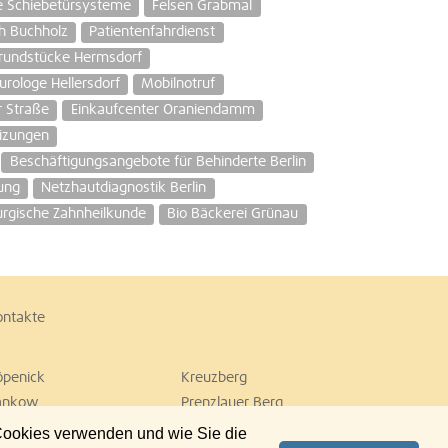
le Schiebetürsysteme
Felsen Grabmal
ch Buchholz
Patientenfahrdienst
rundstücke Hermsdorf
urologe Hellersdorf
Mobilnotruf
r Straße
Einkaufcenter Oraniendamm
izungen
Beschäftigungsangebote für Behinderte Berlin
ung
Netzhautdiagnostik Berlin
urgische Zahnheilkunde
Bio Bäckerei Grünau
ontakte
öpenick
Kreuzberg
ankow
Prenzlauer Berg
empelhof
Tiergarten
 Cookies verwenden und wie Sie die