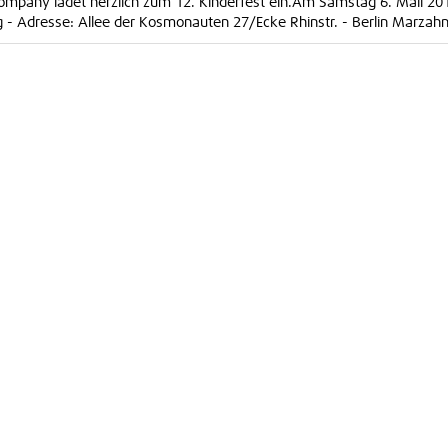
mpany ladet herzlich zum 12. Kinderfest ein.Am Samstag 6. Mail 20
ng - Adresse: Allee der Kosmonauten 27/Ecke Rhinstr. - Berlin Marz