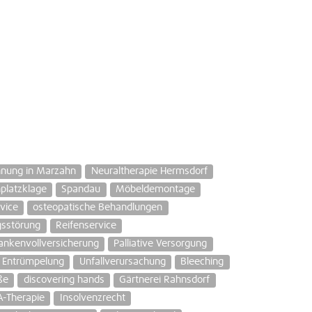
nung in Marzahn
Neuraltherapie Hermsdorf
platzklage
Spandau
Möbeldemontage
vice
osteopatische Behandlungen
gsstörung
Reifenservice
nkenvollversicherung
Palliative Versorgung
 Entrümpelung
Unfallverursachung
Bleeching
ße
discovering hands
Gärtnerei Rahnsdorf
A-Therapie
Insolvenzrecht