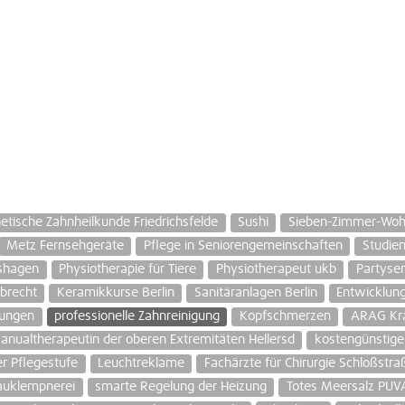
etische Zahnheilkunde Friedrichsfelde
Sushi
Sieben-Zimmer-Woh
Metz Fernsehgeräte
Pflege in Seniorengemeinschaften
Studien
shagen
Physiotherapie für Tiere
Physiotherapeut ukb
Partyser
rbrecht
Keramikkurse Berlin
Sanitäranlagen Berlin
Entwicklun
tungen
professionelle Zahnreinigung
Kopfschmerzen
ARAG Kra
anualtherapeutin der oberen Extremitäten Hellersd
kostengünstige
er Pflegestufe
Leuchtreklame
Fachärzte für Chirurgie Schloßstra
auklempnerei
smarte Regelung der Heizung
Totes Meersalz PUV