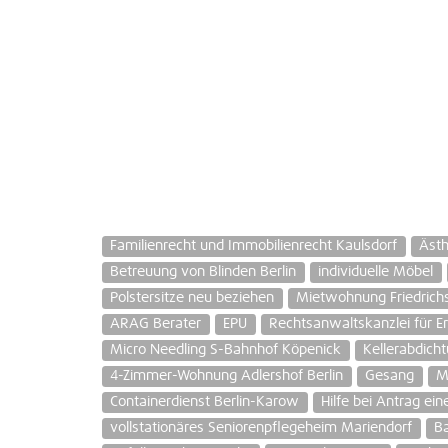
Familienrecht und Immobilienrecht Kaulsdorf
Ästh
Betreuung von Blinden Berlin
individuelle Möbel
Polstersitze neu beziehen
Mietwohnung Friedrich
ARAG Berater
EPU
Rechtsanwaltskanzlei für E
Micro Needling S-Bahnhof Köpenick
Kellerabdich
4-Zimmer-Wohnung Adlershof Berlin
Gesang
M
Containerdienst Berlin-Karow
Hilfe bei Antrag ein
vollstationäres Seniorenpflegeheim Mariendorf
B