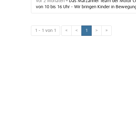
Vor 2 Monaten
–
Das Marzahner Team der Motor Co
von 10 bis 16 Uhr - Wir bringen Kinder in Bewegu
1 - 1 von 1
«
<
1
>
»