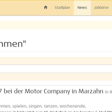
Stadtplan
News
Jobbörse
ommen"
17 bei der Motor Company in Marzahn
in B
mmen, spielen, singen, tanzen, wochenende,