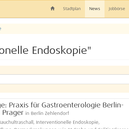
Stadtplan
News
Jobbörse
e
ionelle Endoskopie"
e: Praxis für Gastroenterologie Berlin-
s Prager
in Berlin Zehlendorf
chultraschall, Interventionelle Endoskopie,