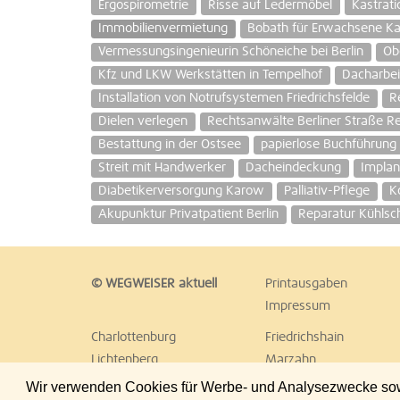
Ergospirometrie
Risse auf Ledermöbel
Kastrati
Immobilienvermietung
Bobath für Erwachsene Ka
Vermessungsingenieurin Schöneiche bei Berlin
Ob
Kfz und LKW Werkstätten in Tempelhof
Dacharbei
Installation von Notrufsystemen Friedrichsfelde
R
Dielen verlegen
Rechtsanwälte Berliner Straße Re
Bestattung in der Ostsee
papierlose Buchführung
Streit mit Handwerker
Dacheindeckung
Implan
Diabetikerversorgung Karow
Palliativ-Pflege
K
Akupunktur Privatpatient Berlin
Reparatur Kühlsc
© WEGWEISER aktuell
Printausgaben
Impressum
Charlottenburg
Friedrichshain
Lichtenberg
Marzahn
Reinickendorf
Schöneberg
Wir verwenden Cookies für Werbe- und Analysezwecke sowie