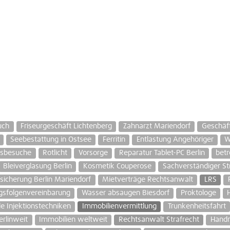
uch
Friseurgeschäft Lichtenberg
Zahnarzt Mariendorf
Geschäf
Seebestattung in Ostsee
Ferritin
Entlastung Angehöriger
W
usbesuche
Rotlicht
Vorsorge
Reparatur Tablet-PC Berlin
bet
Bleiverglasung Berlin
Kosmetik Couperose
Sachverständiger Str
icherung Berlin Mariendorf
Mietverträge Rechtsanwalt
LRS
gsfolgenvereinbarung
Wasser absaugen Biesdorf
Proktologe
le Injektionstechniken
Immobilienvermittlung
Trunkenheitsfahrt
rlinweit
Immobilien weltweit
Rechtsanwalt Strafrecht
Handr