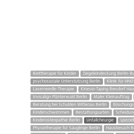
Reittherapie für Kinder
Ziegeleindeckung Berlin-B
psychosoziale Unterstützung Berlin
Klinik für HNO
Laserneedle-Therapie
Kinesio-Taping Biesdorf Ha
Invisalign Plänterwald Berlin
Maler Kleinauftrag
Beratung bei Schulden Wittenau Berlin
Böschungss
Kinderschwimmen
Bestattungsarten
Scheidun
Kinderosteopathie Berlin
Unfallchirurgie
speziel
Physiotherapie für Säuglinge Berlin
Hausbesuch Be