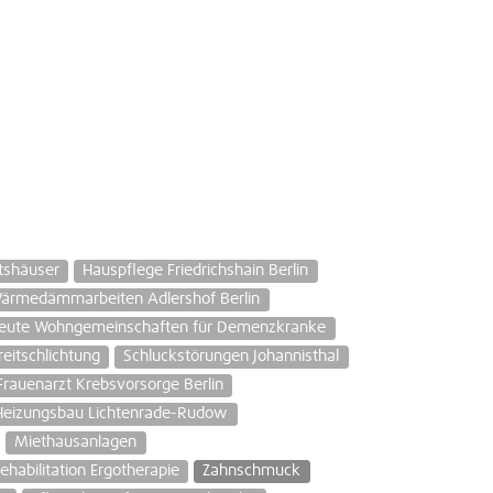
tshäuser
Hauspflege Friedrichshain Berlin
ärmedämmarbeiten Adlershof Berlin
reute Wohngemeinschaften für Demenzkranke
eitschlichtung
Schluckstörungen Johannisthal
Frauenarzt Krebsvorsorge Berlin
Heizungsbau Lichtenrade-Rudow
Miethausanlagen
ehabilitation Ergotherapie
Zahnschmuck