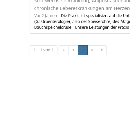
Stoffwechselerkrankung, Adipositasbehand
chronische Lebererkrankungen am Herzen,
Vor 2 Jahren
–
Die Praxis ist spezialisiert auf di
(Gastroenterologie), also der Speiseröhre, des Ma
Bauchspeicheldrüse. Unsere Leistungen der Praxis
1 - 1 von 1
«
<
1
>
»