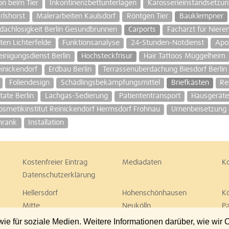
on beim Tier
Inkontinenzbettunterlagen
Karosserieinstandsetzun
rlshorst
Malerarbeiten Kaulsdorf
Röntgen Tier
Bauklempner
dachlosigkeit Berlin Gesundbrunnen
Carports
Facharzt für Nier
ten Lichterfelde
Funktionsanalyse
24-Stunden-Notdienst
Apo
einigungsdienst Berlin
Hochsteckfrisur
Hair Tattoos Müggelheim
inickendorf
Erdbau Berlin
Terrassenüberdachung Biesdorf Berlin
Foliendesign
Schädlingsbekämpfungsmittel
Briefkästen
Re
tate Berlin
Lachgas-Sedierung
Patiententransport
Hausgeräter
osmetikinstitut Reinickendorf Hermsdorf Frohnau
Urnenbeisetzung
hrank
Installation
Kostenfreier Eintrag
Mediadaten
K
Datenschutzerklärung
Hellersdorf
Hohenschönhausen
K
Mitte
Neukölln
P
Spandau
Steglitz
T
 für soziale Medien. Weitere Informationen darüber, wie wir