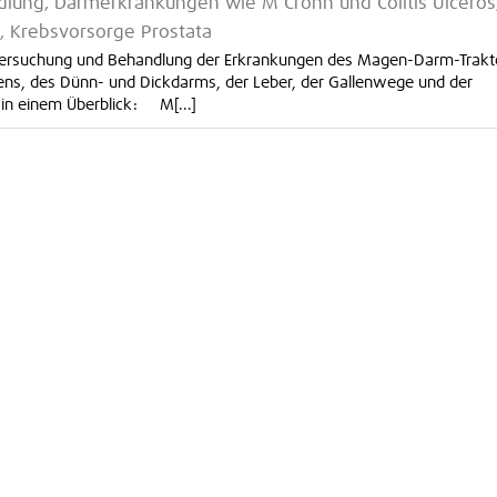
lung, Darmerkrankungen wie M Crohn und Colitis Ulceros
 Krebsvorsorge Prostata
e Untersuchung und Behandlung der Erkrankungen des Magen-Darm-Trakt
gens, des Dünn- und Dickdarms, der Leber, der Gallenwege und der
 in einem Überblick: M[...]