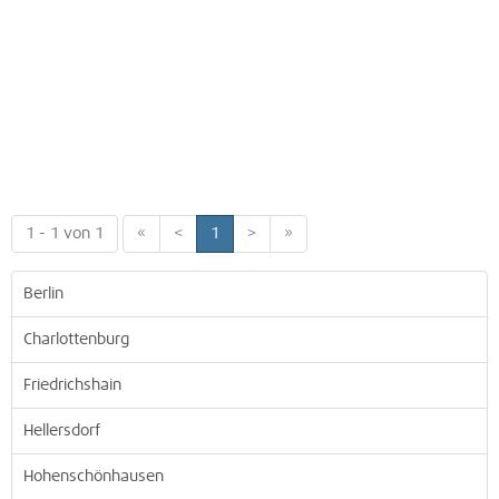
1 - 1 von 1
«
<
1
>
»
Berlin
Charlottenburg
Friedrichshain
Hellersdorf
Hohenschönhausen