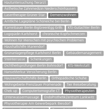
Hautuntersuchung Tierarzt
Ästhetische Zahnmedizin Niederschönhausen
Lasertherapie Grüner Star
Demenzwohnen
Amtliche Lagepläne Schöneiche bei Berlin
Kaminbauer Berlin BigGreenEgg Grills
Kfz-Gutachter Berlin
Logopädin Karlshorst
chronische Kopfschmerzen
Wohnen für Menschen mit psychischen Problemen
Haushaltshilfe Mariendorf
Grünanlagenpflege Karlshorst Berlin
Gebäudemanagement
Steinterrasse
Schenkungen
Dichtheitsprüfungen Berlin Bohnsdorf
Kfz-Werkstatt
HanseMerkur Versicherung Berlin
Hauswirtschaftshilfe Berlin
Orthopädische Schuhe
Wohngebiete Prenzlauer Promenade
Tier Reiseberatung
Chek up
Computertomografie CT
Physiotherapeuten
Unterwassermassage
EndoProthetikZentrum Lankwitz
Physiotherapie Am Gewerbepark Biesdorf