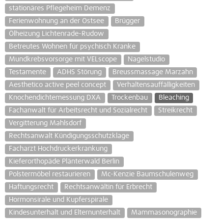
stationäres Pflegeheim Demenz
Ferienwohnung an der Ostsee
Brügger
Ölheizung Lichtenrade-Rudow
Betreutes Wohnen für psychisch Kranke
Mundkrebsvorsorge mit VELscope
Nagelstudio
Testamente
ADHS Störung
Breussmassage Marzahn
Aesthetico active peel concept
Verhaltensauffälligkeiten
Knochendichtemessung DXA
Trockenbau
Bleaching
Fachanwalt für Arbeitsrecht und Sozialrecht
Streikrecht
Vergitterung Mahlsdorf
Rechtsanwalt Kündigungsschutzklage
Facharzt Hochdruckerkrankung
Kieferorthopäde Plänterwald Berlin
Polstermöbel restaurieren
Mc-Kenzie Baumschulenweg
Haftungsrecht
Rechtsanwältin für Erbrecht
Hormonsirale und Kupferspirale
Kindesunterhalt und Elternunterhalt
Mammasonographie