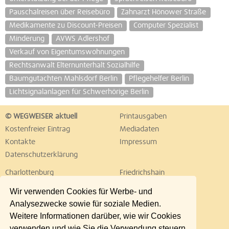
Pauschalreisen über Reisebüro
Zahnarzt Hönower Straße
Medikamente zu Discount-Preisen
Computer Spezialist
Minderung
AVWS Adlershof
Verkauf von Eigentumswohnungen
Rechtsanwalt Elternunterhalt Sozialhilfe
Baumgutachten Mahlsdorf Berlin
Pflegehelfer Berlin
Lichtsignalanlagen für Schwerhörige Berlin
© WEGWEISER aktuell
Printausgaben
Kostenfreier Eintrag
Mediadaten
Kontakte
Impressum
Datenschutzerklärung
Charlottenburg
Friedrichshain
Hellersdorf
Hohenschönhausen
Wir verwenden Cookies für Werbe- und
Köpenick
Kreuzberg
Analysezwecke sowie für soziale Medien.
Lichtenberg
Marzahn
Weitere Informationen darüber, wie wir Cookies
Mitte
Neukölln
verwenden und wie Sie die Verwendung steuern