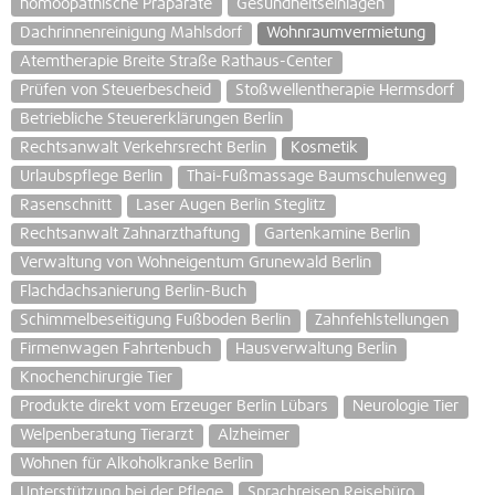
homöopathische Präparate
Gesundheitseinlagen
Dachrinnenreinigung Mahlsdorf
Wohnraumvermietung
Atemtherapie Breite Straße Rathaus-Center
Prüfen von Steuerbescheid
Stoßwellentherapie Hermsdorf
Betriebliche Steuererklärungen Berlin
Rechtsanwalt Verkehrsrecht Berlin
Kosmetik
Urlaubspflege Berlin
Thai-Fußmassage Baumschulenweg
Rasenschnitt
Laser Augen Berlin Steglitz
Rechtsanwalt Zahnarzthaftung
Gartenkamine Berlin
Verwaltung von Wohneigentum Grunewald Berlin
Flachdachsanierung Berlin-Buch
Schimmelbeseitigung Fußboden Berlin
Zahnfehlstellungen
Firmenwagen Fahrtenbuch
Hausverwaltung Berlin
Knochenchirurgie Tier
Produkte direkt vom Erzeuger Berlin Lübars
Neurologie Tier
Welpenberatung Tierarzt
Alzheimer
Wohnen für Alkoholkranke Berlin
Unterstützung bei der Pflege
Sprachreisen Reisebüro