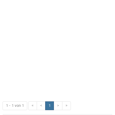
1 - 1 von 1
«
<
1
>
»