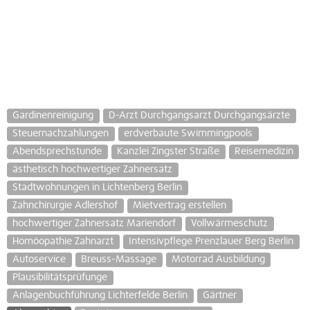
Gardinenreinigung
D-Arzt Durchgangsarzt Durchgangsärzte
Steuernachzahlungen
erdverbaute Swimmingpools
Abendsprechstunde
Kanzlei Zingster Straße
Reisemedizin
ästhetisch hochwertiger Zahnersatz
Stadtwohnungen in Lichtenberg Berlin
Zahnchirurgie Adlershof
Mietvertrag erstellen
hochwertiger Zahnersatz Mariendorf
Vollwärmeschutz
Homöopathie Zahnarzt
Intensivpflege Prenzlauer Berg Berlin
Autoservice
Breuss-Massage
Motorrad Ausbildung
Plausibilitätsprüfunge
Anlagenbuchführung Lichterfelde Berlin
Gärtner