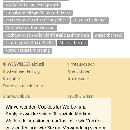
Maßanfertigung von Spiegel
ambulante Pflege Mahlsdorf Berlin
Rechtsanwalt Behandlungsfehler
DEVK Schadenfall
Auto Werkstätten Biesdorf
Rechtsanwalt Möllendorffstraße Lichtenberg
Misteltherapie
Schulung MS Office Berlin
Malerarbeiten
Körperstatistikmessung
© WEGWEISER aktuell
Printausgaben
Kostenfreier Eintrag
Mediadaten
Kontakte
Impressum
Datenschutzerklärung
Charlottenburg
Friedrichshain
Hellersdorf
Hohenschönhausen
Wir verwenden Cookies für Werbe- und
Köpenick
Kreuzberg
Analysezwecke sowie für soziale Medien.
Lichtenberg
Marzahn
Weitere Informationen darüber, wie wir Cookies
Mitte
Neukölln
verwenden und wie Sie die Verwendung steuern