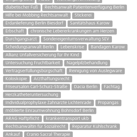
diabetischer Fuß
Rechtsanwalt Patientenverfügung Berlin
Hilfe bei Mobbing Rechtsanwalt
Stickerei
Erdanlieferung Berlin Biesdorf
Sanitätshaus Karow
Erbschaft
chronische Lebererkrankungen am Herzen
Durchgangsarzt
Sondereigentumsverwaltung SEV
Scheidungsanwalt Berlin
Lebenskrise
Bandagen Karow
Allianz Unfallversicherung für Ihr Kind
Untersuchung Fruchtbarkeit
Nagelpilzbehandlung
Vertragserfüllungsbürgschaft
Reinigung von Auslegware
Koloskopie
Arzthaftungsrecht
Friseursalon Carl-Schurz-Straße
Dacia Berlin
Fachtag
Herzkatheteruntersuchung
Individualprophylaxe Zahnarzte Lichtenrade
Propangas
möblierte Einraumwohnung Bohnsdorf Berlin
ARAG Haftpflicht
krankentransport ukb
Rechtsanwältin für Sozialrecht
Reparatur Kühlschrank
Ankauf
Cranio Sacral Therapie