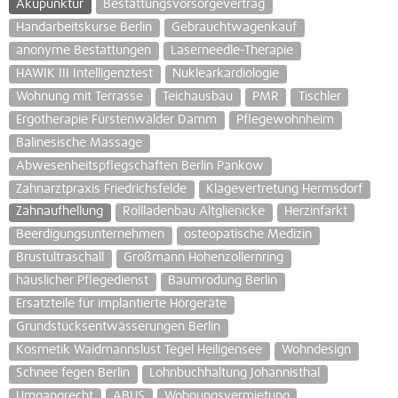
Akupunktur
Bestattungsvorsorgevertrag
Handarbeitskurse Berlin
Gebrauchtwagenkauf
anonyme Bestattungen
Laserneedle-Therapie
HAWIK III Intelligenztest
Nuklearkardiologie
Wohnung mit Terrasse
Teichausbau
PMR
Tischler
Ergotherapie Fürstenwalder Damm
Pflegewohnheim
Balinesische Massage
Abwesenheitspflegschaften Berlin Pankow
Zahnarztpraxis Friedrichsfelde
Klagevertretung Hermsdorf
Zahnaufhellung
Rollladenbau Altglienicke
Herzinfarkt
Beerdigungsunternehmen
osteopatische Medizin
Brustultraschall
Großmann Hohenzollernring
häuslicher Pflegedienst
Baumrodung Berlin
Ersatzteile für implantierte Hörgeräte
Grundstücksentwässerungen Berlin
Kosmetik Waidmannslust Tegel Heiligensee
Wohndesign
Schnee fegen Berlin
Lohnbuchhaltung Johannisthal
Umgangrecht
ABUS
Wohnungsvermietung