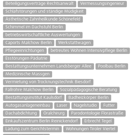
Beteiligungsverträge Rechtsanwalt
Vermessungsingenieur
Schlafstörungen und ständige Müdigkeit
Ästhetische Zahnheilkunde Schönefeld
Schimmel im Dachstuhl Berlin
betriebswirtschaftliche Auswertungen
Caports Malchow Berlin
Werkstattwagen
Pflegeeinrichtungen
betreutes Wohnen Intensivpflege Berlin
Esstörungen Pädiatrie
Bestattungsunternehmen Landsberger Allee
Poolbau Berlin
Medizinische Massgen
Vermietung von Trocknungstechnik Biesdorf
Fallrohre Malchow Berlin
Sozialpädagogische Beratung
Bestattungsinstitut Kaulsdorf
Badheizkörper Berlin
Autogasanlageneinbau
Laser
Nagelstudio
Futter
Dachabdichtung
Oralchirurg
Parodontologie Florastraße
Einkaufszentrum Berlin Reinickendorf
Erbrecht Tegel
Ladung zum Gerichtstermin
Wohnungen Tiroler Viertel