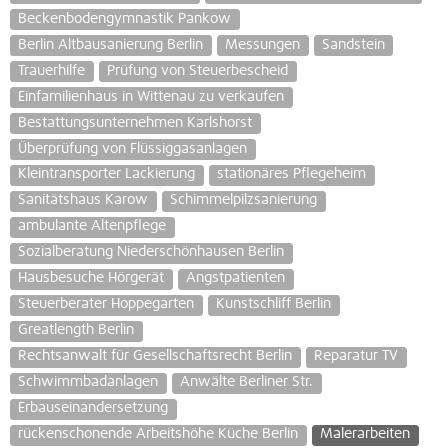
Beckenbodengymnastik Pankow
Berlin Altbausanierung Berlin
Messungen
Sandstein
Trauerhilfe
Prüfung von Steuerbescheid
Einfamilienhaus in Wittenau zu verkaufen
Bestattungsunternehmen Karlshorst
Überprüfung von Flüssiggasanlagen
Kleintransporter Lackierung
stationäres Pflegeheim
Sanitätshaus Karow
Schimmelpilzsanierung
ambulante Altenpflege
Sozialberatung Niederschönhausen Berlin
Hausbesuche Hörgerät
Angstpatienten
Steuerberater Hoppegarten
Kunstschliff Berlin
Greatlength Berlin
Rechtsanwalt für Gesellschaftsrecht Berlin
Reparatur TV
Schwimmbadanlagen
Anwälte Berliner Str.
Erbauseinandersetzung
rückenschonende Arbeitshöhe Küche Berlin
Malerarbeiten