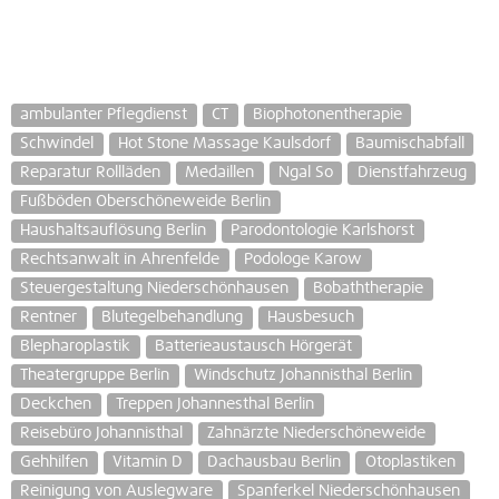
ambulanter Pflegdienst
CT
Biophotonentherapie
Schwindel
Hot Stone Massage Kaulsdorf
Baumischabfall
Reparatur Rollläden
Medaillen
Ngal So
Dienstfahrzeug
Fußböden Oberschöneweide Berlin
Haushaltsauflösung Berlin
Parodontologie Karlshorst
Rechtsanwalt in Ahrenfelde
Podologe Karow
Steuergestaltung Niederschönhausen
Bobaththerapie
Rentner
Blutegelbehandlung
Hausbesuch
Blepharoplastik
Batterieaustausch Hörgerät
Theatergruppe Berlin
Windschutz Johannisthal Berlin
Deckchen
Treppen Johannesthal Berlin
Reisebüro Johannisthal
Zahnärzte Niederschöneweide
Gehhilfen
Vitamin D
Dachausbau Berlin
Otoplastiken
Reinigung von Auslegware
Spanferkel Niederschönhausen