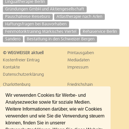
Lingualtherapie Berlin
Gründungen GmbH und Aktiengesellschaft
Pauschalreise Reisebüro
Atlastherapie nach Arlen
Haftungsfragen bei Bauvorhaben
Feinmotoriktraining Märkisches Viertel
Rehaservice Berlin
Sandero
Bestattung in den Schweizer Bergen
© WEGWEISER aktuell
Printausgaben
Kostenfreier Eintrag
Mediadaten
Kontakte
Impressum
Datenschutzerklärung
Charlottenburg
Friedrichshain
Hellersdorf
Hohenschönhausen
Wir verwenden Cookies für Werbe- und
Köpenick
Kreuzberg
Analysezwecke sowie für soziale Medien.
Lichtenberg
Marzahn
Weitere Informationen darüber, wie wir Cookies
Mitte
Neukölln
verwenden und wie Sie die Verwendung steuern
Pankow
Prenzlauer Berg
können, finden Sie in unserer
Reinickendorf
Schöneberg