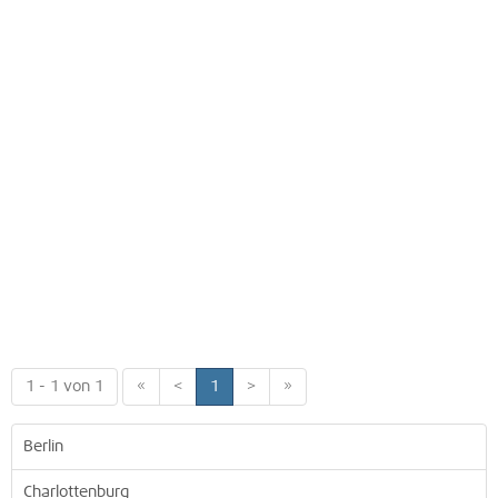
1 - 1 von 1
«
<
1
>
»
Berlin
Charlottenburg