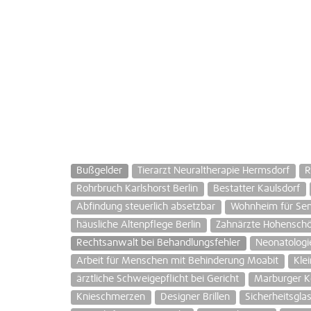
Bußgelder
Tierarzt Neuraltherapie Hermsdorf
R
Rohrbruch Karlshorst Berlin
Bestatter Kaulsdorf
Abfindung steuerlich absetzbar
Wohnheim für Sen
häusliche Altenpflege Berlin
Zahnärzte Hohensch
Rechtsanwalt bei Behandlungsfehler
Neonatologi
Arbeit für Menschen mit Behinderung Moabit
Kle
ärztliche Schweigepflicht bei Gericht
Marburger Ko
Knieschmerzen
Designer Brillen
Sicherheitsgla