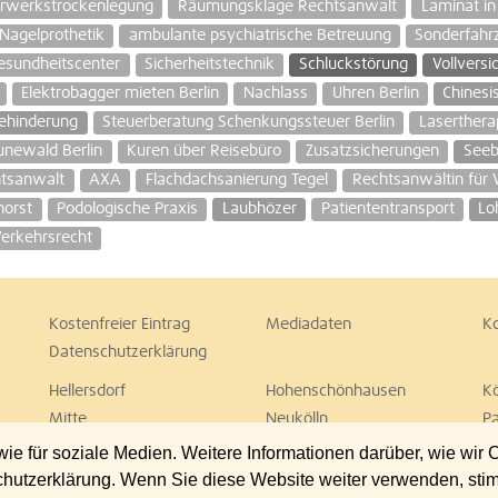
rwerkstrockenlegung
Räumungsklage Rechtsanwalt
Laminat in
Nagelprothetik
ambulante psychiatrische Betreuung
Sonderfahr
esundheitscenter
Sicherheitstechnik
Schluckstörung
Vollversi
Elektrobagger mieten Berlin
Nachlass
Uhren Berlin
Chinesi
Behinderung
Steuerberatung Schenkungssteuer Berlin
Laserthera
unewald Berlin
Kuren über Reisebüro
Zusatzsicherungen
Seeb
htsanwalt
AXA
Flachdachsanierung Tegel
Rechtsanwältin für 
horst
Podologische Praxis
Laubhözer
Patiententransport
Lo
erkehrsrecht
Kostenfreier Eintrag
Mediadaten
K
Datenschutzerklärung
Hellersdorf
Hohenschönhausen
K
Mitte
Neukölln
P
Spandau
Steglitz
T
 für soziale Medien. Weitere Informationen darüber, wie wir
Wedding
Weißensee
W
chutzerklärung. Wenn Sie diese Website weiter verwenden, st