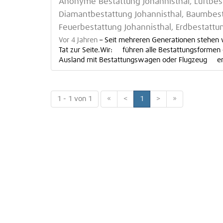
Anonyme Bestattung Johannisthal, Luftbest
Diamantbestattung Johannisthal, Baumbesta
Feuerbestattung Johannisthal, Erdbestattun
Vor 4 Jahren
–
Seit mehreren Generationen stehen w
Tat zur Seite.Wir: führen alle Bestattungsformen
Ausland mit Bestattungswagen oder Flugzeug erl
1 - 1 von 1
«
<
1
>
»