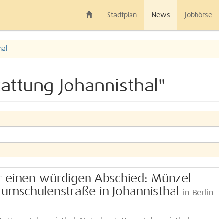
Stadtplan
News
Jobbörse
hal
attung Johannisthal"
ür einen würdigen Abschied: Münzel-
umschulenstraße in Johannisthal
in Berlin