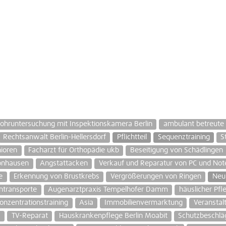
ohruntersuchung mit Inspektionskamera Berlin
ambulant betreut
Rechtsanwalt Berlin-Hellersdorf
Pflichtteil
Sequenztraining
S
ioren
Facharzt für Orthopädie ukb
Beseitigung von Schädlingen
önhausen
Angstattacken
Verkauf und Reparatur von PC und No
e
Erkennung von Brustkrebs
Vergrößerungen von Ringen
Neur
intransporte
Augenarztpraxis Tempelhofer Damm
häuslicher Pfl
nzentrationstraining
Asia
Immobilienvermarktung
Veransta
s
TV-Reparat
Hauskrankenpflege Berlin Moabit
Schutzbeschläg