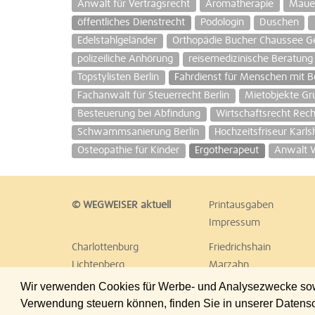
Anwalt für Vertragsrecht
Aromatherapie
Maue
öffentliches Dienstrecht
Podologin
Duschen
Edelstahlgeländer
Orthopädie Bucher Chaussee G
polizeiliche Anhörung
reisemedizinische Beratung
Topstylisten Berlin
Fahrdienst für Menschen mit 
Fachanwalt für Steuerrecht Berlin
Mietobjekte Gr
Besteuerung bei Abfindung
Wirtschaftsrecht Rec
Schwammsanierung Berlin
Hochzeitsfriseur Karls
Osteopathie für Kinder
Ergotherapeut
Anwalt V
© WEGWEISER aktuell
Printausgaben
Impressum
Charlottenburg
Friedrichshain
Lichtenberg
Marzahn
Reinickendorf
Schöneberg
Wir verwenden Cookies für Werbe- und Analysezwecke sowie
Treptow
Umland Ost
Verwendung steuern können, finden Sie in unserer Datens