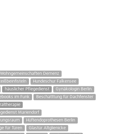
e Wohngemeinschaften Demenz
teißbeinfisteln
Hundeschur Falkensee
häuslicher Pflegedienst
Gynäkologin Berlin
tebooks im Funk
Beschatttung für Dachfenster
altherapie
egedienst Mariendorf
ltungsraum
Hüftendoprothesen Berlin
e für Türen
Glastür Altglienicke