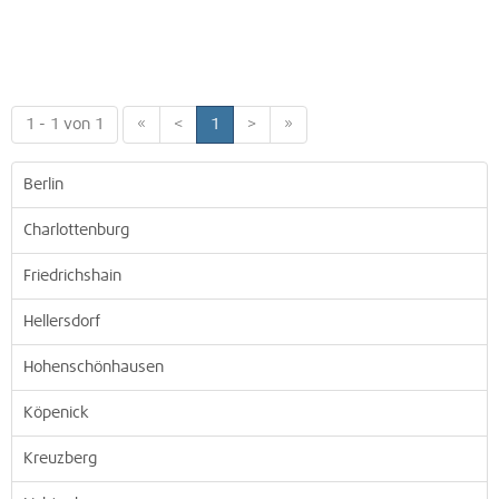
1 - 1 von 1
«
<
1
>
»
Berlin
Charlottenburg
Friedrichshain
Hellersdorf
Hohenschönhausen
Köpenick
Kreuzberg