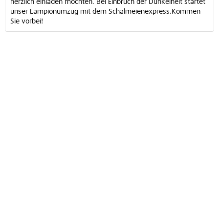
herzlich einladen möchten. Bei Einbruch der Dunkelheit startet
unser Lampionumzug mit dem Schalmeienexpress.Kommen
Sie vorbei!