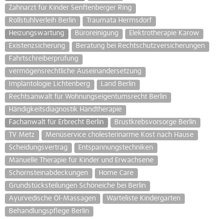
Zahnarzt für Kinder Senftenberger Ring
Rollstuhlverleih Berlin
Traumata Hermsdorf
Heizungswartung
Büroreinigung
Elektrotherapie Karow
Existenzsicherung
Beratung bei Rechtschutzversicherungen
Fahrtschreiberprüfung
vermögensrechtliche Auseinandersetzung
Implantologie Lichtenberg
Land Berlin
Rechtsanwalt für Wohnungseigentumsrecht Berlin
Händigkeitsdiagnostik Handtherapie
Fachanwalt für Erbrecht Berlin
Brustkrebsvorsorge Berlin
TV Metz
Menüservice cholesterinarme Kost nach Hause
Scheidungsvertrag
Entspannungstechniken
Manuelle Therapie für Kinder und Erwachsene
Schornsteinabdeckungen
Home Care
Grundstücksteilungen Schöneiche bei Berlin
Ayurvedische Öl-Massagen
Warteliste Kindergarten
Behandlungspflege Berlin