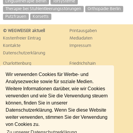
Lingualtherapie Berlin
Torsysteme
Therapie bei Stuhlentleerungsstörungen
Orthopädie Berlin
Putzfrauen
Korsetts
© WEGWEISER aktuell
Printausgaben
Kostenfreier Eintrag
Mediadaten
Kontakte
Impressum
Datenschutzerklärung
Charlottenburg
Friedrichshain
Hellersdorf
Hohenschönhausen
Wir verwenden Cookies für Werbe- und
Köpenick
Kreuzberg
Analysezwecke sowie für soziale Medien.
Lichtenberg
Marzahn
Weitere Informationen darüber, wie wir Cookies
Mitte
Neukölln
verwenden und wie Sie die Verwendung steuern
Pankow
Prenzlauer Berg
können, finden Sie in unserer
Reinickendorf
Schöneberg
Datenschutzerklärung. Wenn Sie diese Website
Spandau
Steglitz
weiter verwenden, stimmen Sie der Verwendung
Tempelhof
Tiergarten
von Cookies zu.
Treptow
Umland Ost
Zu unserer Datenschutzerklärung