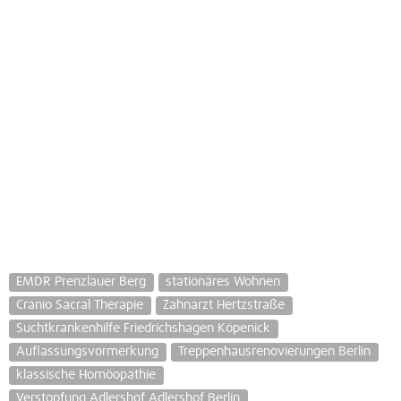
EMDR Prenzlauer Berg
stationäres Wohnen
Cranio Sacral Therapie
Zahnarzt Hertzstraße
Suchtkrankenhilfe Friedrichshagen Köpenick
Auflassungsvormerkung
Treppenhausrenovierungen Berlin
klassische Homöopathie
Verstopfung Adlershof Adlershof Berlin