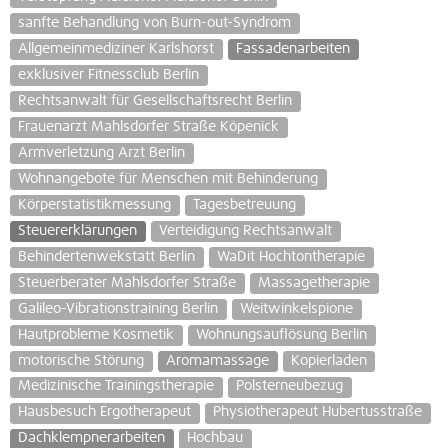
sanfte Behandlung von Burn-out-Syndrom
Allgemeinmediziner Karlshorst
Fassadenarbeiten
exklusiver Fitnessclub Berlin
Rechtsanwalt für Gesellschaftsrecht Berlin
Frauenarzt Mahlsdorfer Straße Köpenick
Armverletzung Arzt Berlin
Wohnangebote für Menschen mit Behinderung
Körperstatistikmessung
Tagesbetreuung
Steuererklärungen
Verteidigung Rechtsanwalt
Behindertenwekstatt Berlin
WaDit Hochtontherapie
Steuerberater Mahlsdorfer Straße
Massagetherapie
Galileo-Vibrationstraining Berlin
Weitwinkelspione
Hautprobleme Kosmetik
Wohnungsauflösung Berlin
motorische Störung
Aromamassage
Kopierladen
Medizinische Trainingstherapie
Polsterneubezug
Hausbesuch Ergotherapeut
Physiotherapeut Hubertusstraße
Dachklempnerarbeiten
Hochbau