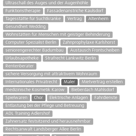
Ultraschall des Auges und der Augenhöhle
Funktionstherapie
Fassadenanstriche Kaulsdorf
Tagesstätte für Suchtkranke
Vertrag
Altenheim
Gesundheit Wedding
Wohnstätten für Menschen mit geistiger Behinderung
Computer Spezialist Berlin
Zahnprophylaxe Karlshorst
seniorengerechter Badumbau
Austausch Frontscheiben
Urlaubsapotheke
Strafrecht Lankwitz Berlin
Rentenberater
sichere Versorgung mit attraktivem Wohnraum
Internationales Privatrecht
Maler
Mietvertrag erstellen
medizinische Kosmetik Karow
Bieberdach Mahlsdorf
Spielwaren
Chor
Elektrische Anlagen
Fahrdienste
Entlastung bei der Pflege und Betreuung
ADL Training Adlershof
Zahnersatz festsitzend und herausnehmbar
Rechtsanwalt Landsberger Allee Berlin