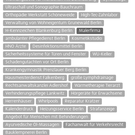
Ultraschall und Sonographie Bauchraum
Orthopädie Werkstatt Schöneweide
High-Tec-Zahnlabor
Verwaltung von Wohneigentum Grunewald Berlin
H-Kennzeichen Blankenburg Berlin
Malerfirma
ambulanter Pflegedienst Berlin
Kosmetikstudio
HNO Ärzte
Desinfektionsmittel Berlin
Sicherheitssysteme für Türen und Fenster
WU-Keller
Schadengutachten vor Ort Berlin
Krankengymnastik Prenzlauer Berg Berlin
Hausmeisterdienst Falkenberg
große Lymphdrainage
Rechtsanwaltskanzlei Adlershof
Wärmetherapie Tierarzt
Verhinderungspflege Lankwitz
Hörgeräte für Erwachsene
Herrenhäuser
Whirlpools
Reparatur Kratzer
Kalenderdruck
Heizungsservice Berlin
Strafanzeige
Angebot für Menschen mit Behinderungen
Ayurvedische Öl-Massagen
Fachanwalt für Verkehrsrecht
Bauklempnerei Berlin