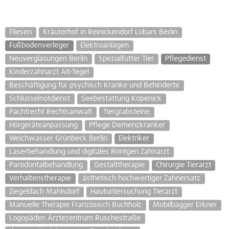
Fliesen
Kräuterhof in Reinickendorf Lübars Berlin
Fußbodenverleger
Elektroanlagen
Neuverglasungen Berlin
Spezialfutter Tier
Pflegedienst
Kinderzahnarzt Alt-Tegel
Beschäftigung für psychisch Kranke und Behinderte
Schlüsselnotdienst
Seebestattung Köpenick
Pachtrecht Rechtsanwalt
Tiergrabsteine
Hörgeräteanpassung
Pflege Demenzkranker
Weichwasser Grünbeck Berlin
Elektriker
Laserbehandlung und digitales Röntgen Zahnarzt
Parodontalbehandlung
Gestalttherapie
Chirurgie Tierarzt
Verhaltenstherapie
ästhetisch hochwertiger Zahnersatz
Ziegeldach Mahlsdorf
Hautuntersuchung Tierarzt
Manuelle Therapie Französisch Buchholz
Mobilbagger Erkner
Logopäden Ärztezentrum Ruschestraße