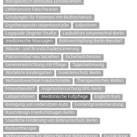
therapeutisch betreutes Einzelwohnen
Lieferservice Fleischwaren
Schulungen für Patienten mit Bluthochdruck
Ergotherapeutin Hubertusstraße
Solarstrom
Logopäde Zingster Straße
Laubabfuhr Johannesthal Berlin
medizinische Massagen
Rohrverstopfung Berlin Biesdorf
Wasser- und Brandschadensanierung
Polstermöbel neu beziehen
Sicherheitsfenster
Senioreneinrichtung mit Pflege
Tagesbetreuung
Warteliste Kindergarten
Insektenschutz Berlin
Verbandswechsel Friedrichsfelde
Therapeutisches-Reiten
Friseurbiesdorf
Augenuntersuchung ERG Berlin
Lidoperationen
Medizinische Fußpflege
Englisch Kurs
Reinigung von Ledersitzen Auto
Existentgründerberatung
Raumdesign Friedrichshagen Berlin
Staatliche Förderung von Einbruchschutz Berlin
Rückentherapie
Wohnangebote für Menschen mit Behinderung
Gynäkologe