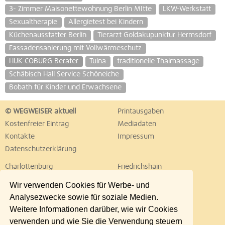
3- Zimmer Maisonettewohnung Berlin MItte
LKW-Werkstatt
Sexualtherapie
Allergietest bei Kindern
Küchenausstatter Berlin
Tierarzt Goldakupunktur Hermsdorf
Fassadensanierung mit Vollwärmeschutz
HUK-COBURG Berater
Tuina
traditionelle Thaimassage
Schäbisch Hall Service Schöneiche
Bobath für Kinder und Erwachsene
© WEGWEISER aktuell
Printausgaben
Kostenfreier Eintrag
Mediadaten
Kontakte
Impressum
Datenschutzerklärung
Charlottenburg
Friedrichshain
Hellersdorf
Hohenschönhausen
Wir verwenden Cookies für Werbe- und
Köpenick
Kreuzberg
Analysezwecke sowie für soziale Medien.
Lichtenberg
Marzahn
Weitere Informationen darüber, wie wir Cookies
Mitte
Neukölln
verwenden und wie Sie die Verwendung steuern