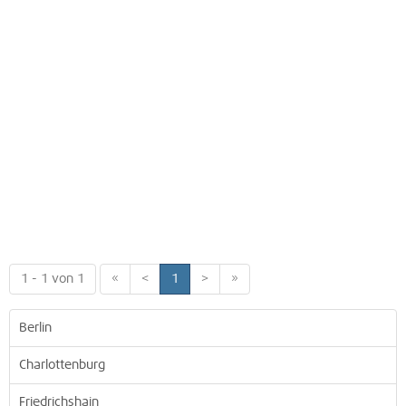
1 - 1 von 1
«
<
1
>
»
Berlin
Charlottenburg
Friedrichshain