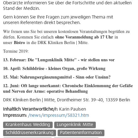
Oberärzte informieren
Sie über die Fortschritte und den aktuellen
Stand der Medizin.
Gern können Sie Ihre Fragen zum jeweiligen Thema mit
unseren
Referenten direkt besprechen.
Wir freuen uns Sie bei unseren kostenlosen Veranstaltungen begrüßen zu
ohne Voranmeldung ab 17 Uhr
dürfen. Kommen Sie einfach
in
Bistro
unser
in die DRK Kliniken Berlin | Mitte.
Termine 2019:
13. Februar: Die "Lungenklinik Mitte" - wir stellen uns vor
10. April: Schilddrüse - kleines Organ, große Wirkung
15. Mai: Nahrungsergänszungsmittel - Sinn oder Unsinn?
12. Juni: Oft lange unerkannt: Chronische Einklemmung der Gefäße
und Nerven der Arme: operative Behandlung
DRK Kliniken Berlin | Mitte, Drontheimer Str. 39-40, 13359 Berlin
Inhaltlich Verantwortliche/r:
Karin Paulsen
Impressum:
/news/impressum/58321.htm
Krankenhaus Wedding
Lungenklinik Mitte
Schilddrüsenerkrankung
Patienteninformation