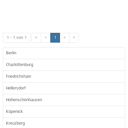
1 - 1 von 1
«
<
1
>
»
Berlin
Charlottenburg
Friedrichshain
Hellersdorf
Hohenschönhausen
Köpenick
Kreuzberg