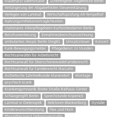
Frauenarzt Gleimstraße
Scherengitter Altglienicke Berlin
Verlängerung der Abgabefristen Steuererklärung
Verlegen von Laminat
Wirtschaftsprüfung Alt-Tempelhof
Nahrungsmittelunverträglichkeiten
stationäres Altenpflegeheim Kurfürstendamm Berlin
Berufsorientierung
Einnahmeüberschussrechnung
ambulantes Hospiz Berlin Steglitz
Umsatzsteuer
Konzert
Funk-Bewegungsmelder
Pflegedienst 24 Stunden
Rechtsanwältin für Arbeitsrecht
Rechtsanwalt für OberschöneweideFamilienrecht
Rechtsanwalt für Familienrecht Marzahn
Ästhetische Zahnheilkunde Mariendorf
Montage
psychisch krank
Krankengymnastik Breite Straße Rathaus-Center
Schlangengtft Berlin
Sprechstunde Köpenick
Laminat in Dielenoptik
Holztüren Blankenburg
Dyslalie
Kinderwunschberatung
Flex und Flock
Physiotherapeut Gehrenseestraße