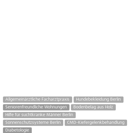
Allgemeinärztliche Facharztpraxis
Hundebekleidung Berlin
Seniorenfreundliche Wohnungen
Bodenbelag aus Holz
Hilfe für suchtkranke Männer Berlin
Sonnenschutzsysteme Berlin
CMD-Kiefergelenkbehandlung
Diabetologie