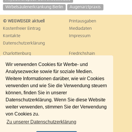
Wirbelsäulenerkrankung Berlin
Augenarztpraxis
© WEGWEISER aktuell
Printausgaben
Kostenfreier Eintrag
Mediadaten
Kontakte
Impressum
Datenschutzerklärung
Charlottenburg
Friedrichshain
Hellersdorf
Hohenschönhausen
Wir verwenden Cookies für Werbe- und
Köpenick
Kreuzberg
Analysezwecke sowie für soziale Medien.
Lichtenberg
Marzahn
Weitere Informationen darüber, wie wir Cookies
Mitte
Neukölln
verwenden und wie Sie die Verwendung steuern
Pankow
Prenzlauer Berg
können, finden Sie in unserer
Reinickendorf
Schöneberg
Datenschutzerklärung. Wenn Sie diese Website
Spandau
Steglitz
weiter verwenden, stimmen Sie der Verwendung
Tempelhof
Tiergarten
von Cookies zu.
Treptow
Umland Ost
Zu unserer Datenschutzerklärung
Wedding
Weißensee