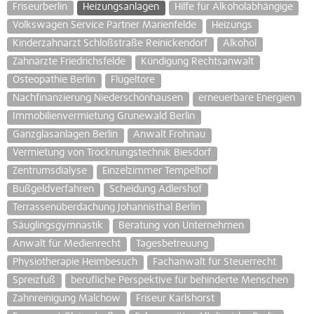
Friseurberlin
Heizungsanlagen
Hilfe für Alkoholabhängige
Volkswagen Service Partner Marienfelde
Heizungs
Kinderzahnarzt Schloßstraße Reinickendorf
Alkohol
Zahnärzte Friedrichsfelde
Kündigung Rechtsanwalt
Osteopathie Berlin
Flügeltore
Nachfinanzierung Niederschönhausen
erneuerbare Energien
Immobilienvermietung Grunewald Berlin
Ganzglasanlagen Berlin
Anwalt Frohnau
Vermietung von Trocknungstechnik Biesdorf
Zentrumsdialyse
Einzelzimmer Tempelhof
Bußgeldverfahren
Scheidung Adlershof
Terrassenüberdachung Johannisthal Berlin
Säuglingsgymnastik
Beratung von Unternehmen
Anwalt für Medienrecht
Tagesbetreuung
Physiotherapie Heimbesuch
Fachanwalt für Steuerrecht
Spreizfuß
berufliche Perspektive für behinderte Menschen
Zahnreinigung Malchow
Friseur Karlshorst