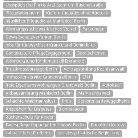
Logopädische Praxis Ärztezentrum Ruschestraße
Pflegewohnheim
Kieferorthopädie ohne Abdruck
häuslicher Pflegedienst Mahlsdorf Berlin
Wohnungssuche Märkisches Viertel
Packungen
Gewaltschutzverfahren Berlin
Jobs für für psychisch Kranke und Behinderte
Kontaktstelle PflegeEngagement
Sportschienen
Wohnberatung für demenziell Erkrankte
Brustkrebsvorsorge Berlin
Vertragsprüfung Rechtsanwalt
Immobilienservice GrunewaldBerlin
EPU
freie Eigentumswohnungen Grunewald Berlin
Autokauf
Altbausanierung Mahlsdorf Berlin
Markisenhandel
Schächte Waidmannslust
Preis
Seniorenbad Müggelheim
Anzeichen für Diabetes
Blumenläden
Rückenschule für Kinder
Tagespflege Hoppegarten Hönow Berlin
Podologin Karow
zahnärztliche Prothetik
sozialpsychiatrische Begleitung