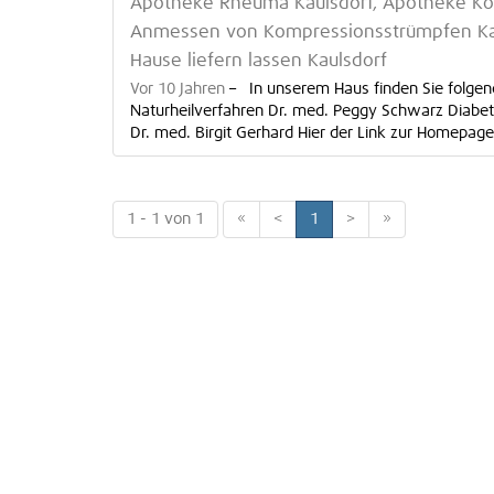
Apotheke Rheuma Kaulsdorf, Apotheke Körp
Anmessen von Kompressionsstrümpfen Kau
Hause liefern lassen Kaulsdorf
Vor 10 Jahren
–
In unserem Haus finden Sie folgend
Naturheilverfahren Dr. med. Peggy Schwarz Diabeto
Dr. med. Birgit Gerhard Hier der Link zur Homepage 
1 - 1 von 1
«
<
1
>
»