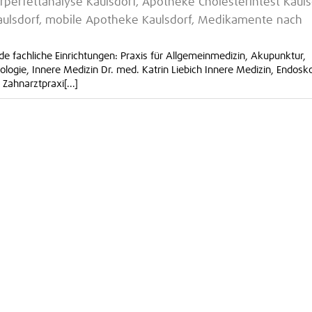
erfettanalyse Kaulsdorf, Apotheke Cholesterintest Kauls
lsdorf, mobile Apotheke Kaulsdorf, Medikamente nach
e fachliche Einrichtungen: Praxis für Allgemeinmedizin, Akupunktur,
logie, Innere Medizin Dr. med. Katrin Liebich Innere Medizin, Endosk
Zahnarztpraxi[...]