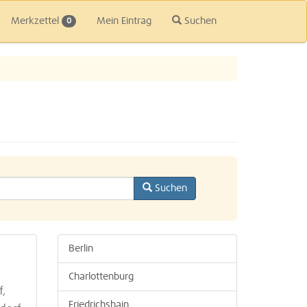
Merkzettel
Mein Eintrag
Suchen
0
Suchen
Berlin
Charlottenburg
,
Friedrichshain