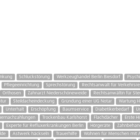
ankung
Schluckstörung
Werkzeughandel Berlin Biesdorf
Psychi
Pflegeeinrichtung
Sprechstörung
Rechtsanwalt für Verkehrsrec
Orthosen
Zahnarzt Niederschöneweide
Rechtsanwältin für St
tur
Steildacheindeckung
Gründung einer UG Notar
Wartung H
Unterhalt
Erschöpfung
Baumservice
Diabetikerbedarf
U
uernachzahlungen
Trockenbau Karlshorst
Flachdächer
Erste H
Experte für Refluxerkrankungen Berlin
Hörgeräte
Zahnbehand
lde
Astwerk häckseln
Trauerhilfe
Wohnen für Menschen mit 