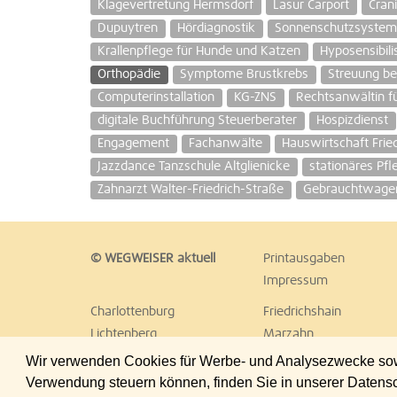
Klagevertretung Hermsdorf
Lasur Carport
Cran
Dupuytren
Hördiagnostik
Sonnenschutzsysteme
Krallenpflege für Hunde und Katzen
Hyposensibili
Orthopädie
Symptome Brustkrebs
Streuung bei
Computerinstallation
KG-ZNS
Rechtsanwältin f
digitale Buchführung Steuerberater
Hospizdienst
Engagement
Fachanwälte
Hauswirtschaft Frie
Jazzdance Tanzschule Altglienicke
stationäres Pf
Zahnarzt Walter-Friedrich-Straße
Gebrauchtwagen
© WEGWEISER aktuell
Printausgaben
Impressum
Charlottenburg
Friedrichshain
Lichtenberg
Marzahn
Reinickendorf
Schöneberg
Wir verwenden Cookies für Werbe- und Analysezwecke sowie
Treptow
Umland Ost
Verwendung steuern können, finden Sie in unserer Datens