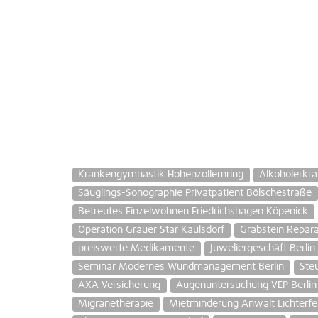
Krankengymnastik Hohenzollernring
Alkoholerkr
Säuglings-Sonographie Privatpatient Bölschestraße
Betreutes Einzelwohnen Friedrichshagen Köpenick
Operation Grauer Star Kaulsdorf
Grabstein Repara
preiswerte Medikamente
Juweliergeschäft Berlin
Seminar Modernes Wundmanagement Berlin
Ste
AXA Versicherung
Augenuntersuchung VEP Berlin
Migränetherapie
Mietminderung Anwalt Lichterfe