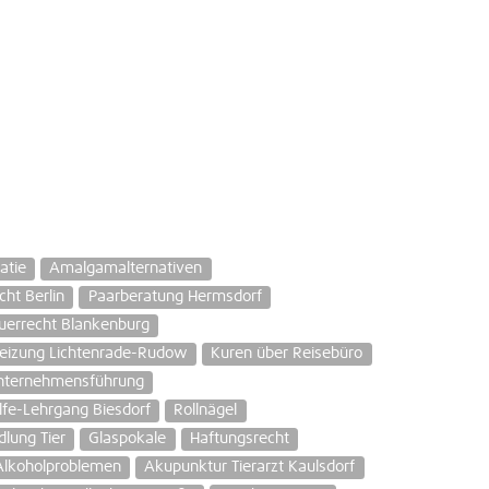
atie
Amalgamalternativen
ht Berlin
Paarberatung Hermsdorf
euerrecht Blankenburg
eizung Lichtenrade-Rudow
Kuren über Reisebüro
nternehmensführung
ilfe-Lehrgang Biesdorf
Rollnägel
lung Tier
Glaspokale
Haftungsrecht
Alkoholproblemen
Akupunktur Tierarzt Kaulsdorf