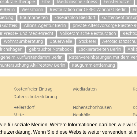
iosakrale Therapie
Erbe
Medizinische Fitness
Fensterputzer
 Berlin
Viessmann
Restauration mir CEREC Zahnarzt Berlin
Er
sierung
Baumarbeiten
Friseursalon Biesdorf
Gartenbepflanzu
 Glatteis
Allianz Agentur Berlin
private Altersvorsorge Riester-
ür Presse- und Medienrecht
Vollkeramische Restauration
Rechts
Wohnraumberatung
Dauerwelle
Stickerei
Aerobic Tanzschul
drichshagen
gebrauchte Notebook
Lackierarbeiten Berlin
Anka
legeheim Kurfürstendamm Berlin
Ratenvereinbarungen mit dem Verm
untersuchung Alt-Treptow Berlin
Kaugummientfernung
Kostenfreier Eintrag
Mediadaten
K
Datenschutzerklärung
Hellersdorf
Hohenschönhausen
K
Mitte
Neukölln
P
Spandau
Steglitz
T
 für soziale Medien. Weitere Informationen darüber, wie wir
Wedding
Weißensee
W
chutzerklärung. Wenn Sie diese Website weiter verwenden, st