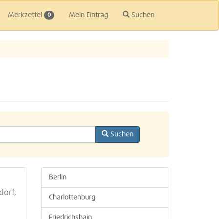
Merkzettel
Mein Eintrag
Suchen
0
Suchen
Berlin
dorf,
Charlottenburg
Friedrichshain