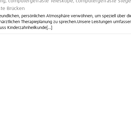
ng, computergefräste Teleskope, computergefräste Stege
ste Brücken
freundlichen, persönlichen Atmosphäre verwöhnen, um speziell über di
ahnärztlichen Therapieplanung zu sprechen.Unsere Leistungen umfasse
ss Kinderzahnheilkunde[...]