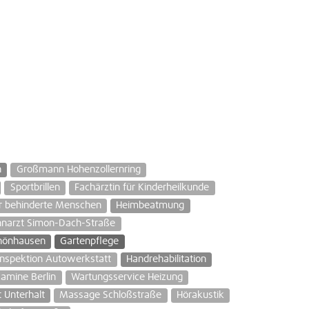
n
Großmann Hohenzollernring
Sportbrillen
Fachärztin für Kinderheilkunde
r behinderte Menschen
Heimbeatmung
hnarzt Simon-Dach-Straße
chönhausen
Gartenpflege
Inspektion Autowerkstatt
Handrehabilitation
amine Berlin
Wartungsservice Heizung
 Unterhalt
Massage Schloßstraße
Hörakustik