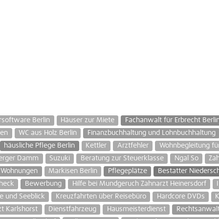
software Berlin
Häuser zur Miete
Fachanwalt für Erbrecht Berli
gen
WC aus Holz Berlin
Finanzbuchhaltung und Lohnbuchhaltung
häusliche Pflege Berlin
Kettler
Arztfehler
Wohnbegleitung fü
berger Damm
Suzuki
Beratung zur Steuerklasse
Ngal So
Za
e Wohnungen
Markisen Berlin
Pflegeplätze
Bestatter Nieders
heck
Bewerbung
Hilfe bei Mundgeruch Zahnarzt Heinersdorf
se und Seeblick
Kreuzfahrten über Reisebüro
Hardcore DVDs
K
t Karlshorst
Dienstfahrzeug
Hausmeisterdienst
Rechtsanwalt