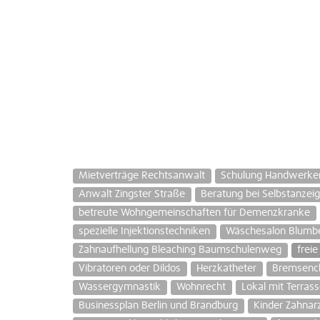
Mietverträge Rechtsanwalt
Schulung Handwerker
Anwalt Zingster Straße
Beratung bei Selbstanzei
betreute Wohngemeinschaften für Demenzkranke
spezielle Injektionstechniken
Wäschesalon Blum
Zahnaufhellung Bleaching Baumschulenweg
frei
Vibratoren oder Dildos
Herzkatheter
Bremsenc
Wassergymnastik
Wohnrecht
Lokal mit Terras
Businessplan Berlin und Brandburg
Kinder Zahnarz