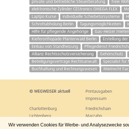
private und betriebliche Steuerberatung
freie Wo
elektronische Zylinder CEStronics OMEGA FLEX
Mo
Laptpo Kurse
individuelle Schiebetürsysteme
H
Schrottabholung Berlin
Tagungsmöglichkeiten
Hilfe für pflegende Angehörige
Gas-Heizer miete
Kieferorthopäde Plänterwald Berlin
Erstellung de
Einbau von Standheizung
Pflegedienst Friedrichs
Allianz Rechtsschutzversicherung
Gehörschutz
Beteiligungsverträge Rechtsanwalt
Spezialist für
Buchhaltung und Rechnungswesen
Mietrecht Fa
© WEGWEISER aktuell
Printausgaben
Impressum
Charlottenburg
Friedrichshain
Lichtenberg
Marzahn
Reinickendorf
Schöneberg
Wir verwenden Cookies für Werbe- und Analysezwecke sowie