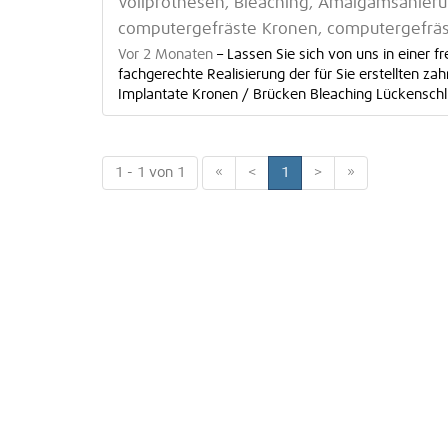
Vollprothesen, Bleaching, Amalgamsanieru
computergefräste Kronen, computergefrä
Vor 2 Monaten
–
Lassen Sie sich von uns in einer 
fachgerechte Realisierung der für Sie erstellten z
Implantate Kronen / Brücken Bleaching Lückenschlu
1 - 1 von 1
«
<
1
>
»