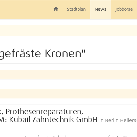
Stadtplan
News
Jobbörse
gefräste Kronen"
k, Prothesenreparaturen,
M: Kubail Zahntechnik GmbH
in Berlin Hellers