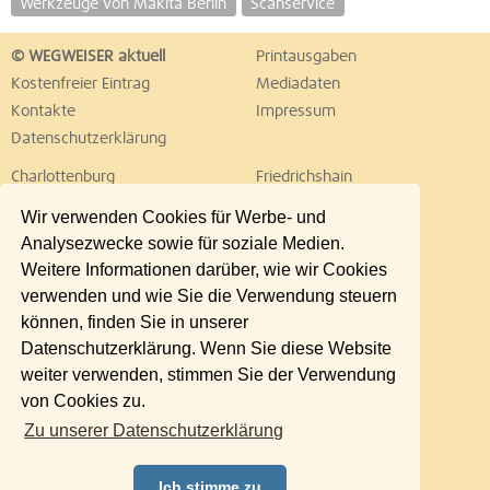
Werkzeuge von Makita Berlin
Scanservice
© WEGWEISER aktuell
Printausgaben
Kostenfreier Eintrag
Mediadaten
Kontakte
Impressum
Datenschutzerklärung
Charlottenburg
Friedrichshain
Hellersdorf
Hohenschönhausen
Wir verwenden Cookies für Werbe- und
Köpenick
Kreuzberg
Analysezwecke sowie für soziale Medien.
Lichtenberg
Marzahn
Weitere Informationen darüber, wie wir Cookies
Mitte
Neukölln
verwenden und wie Sie die Verwendung steuern
Pankow
Prenzlauer Berg
können, finden Sie in unserer
Reinickendorf
Schöneberg
Datenschutzerklärung. Wenn Sie diese Website
Spandau
Steglitz
weiter verwenden, stimmen Sie der Verwendung
Tempelhof
Tiergarten
von Cookies zu.
Treptow
Umland Ost
Zu unserer Datenschutzerklärung
Wedding
Weißensee
Wilmersdorf
Zehlendorf
Ich stimme zu