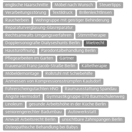
englische Haarschnitte
Möbel nach Wunsch
Steuertipps
Verarbeitungsstörung
Textildruck
Brillenleichtlinsen
Raucherbein
Wohngruppe mit geistiger Behinderung
Reparaturverglasung-Glasreparatur
Rechtsanwalts Umgangsverfahren
Stimmtherapie
Dopplersonografie Dialyseshunts Berlin
Mietrecht
Haustüröffnung
Parodontalbehandlung Berlin
Pflegearbeiten im Garten
Gärtner
Frauenarzt Franz-Jacob-Straße Berlin
Kältetherapie
Möbeldemontage
Rollstuhl mit Schiebehilfe
Anmessen von Kompressionsstrümpfen Kaulsdorf
Führerscheingutachten HNO
Raumausstattung Spandau
Ängste Hermsdorf
Gymnastikgruppe Ü70 Baumschulenweg
Linoleum
gesunde Arbeitshöhe in der Küche Berlin
seniorengerechter Badumbau
Autowerkstatt
Anwalt Arbeitsrecht Berlin
unsichtbare Zahnspangen Berlin
Osteopathische Behandlung bei Babys