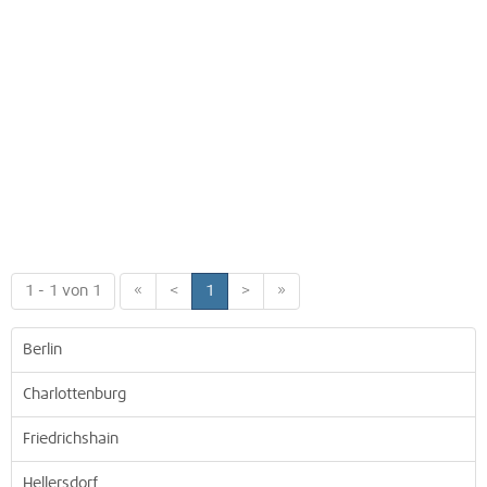
1 - 1 von 1
«
<
1
>
»
Berlin
Charlottenburg
Friedrichshain
Hellersdorf