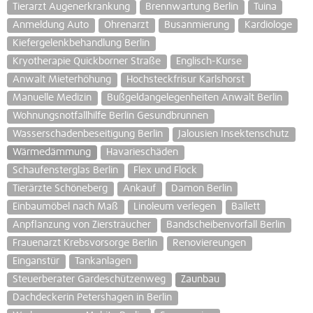
Tierarzt Augenerkrankung
Brennwartung Berlin
Tuina
Anmeldung Auto
Ohrenarzt
Busanmierung
Kardiologe
Kiefergelenkbehandlung Berlin
Kryotherapie Quickborner Straße
Englisch-Kurse
Anwalt Mieterhöhung
Hochsteckfrisur Karlshorst
Manuelle Medizin
Bußgeldangelegenheiten Anwalt Berlin
Wohnungsnotfallhilfe Berlin Gesundbrunnen
Wasserschadenbeseitigung Berlin
Jalousien Insektenschutz
Wärmedämmung
Havarieschäden
Schaufensterglas Berlin
Flex und Flock
Tierärzte Schöneberg
Ankauf
Damon Berlin
Einbaumöbel nach Maß
Linoleum verlegen
Ballett
Anpflanzung von Ziersträucher
Bandscheibenvorfall Berlin
Frauenarzt Krebsvorsorge Berlin
Renoviereungen
Einganstür
Tankanlagen
Steuerberater Gardeschützenweg
Zaunbau
Dachdeckerin Petershagen in Berlin