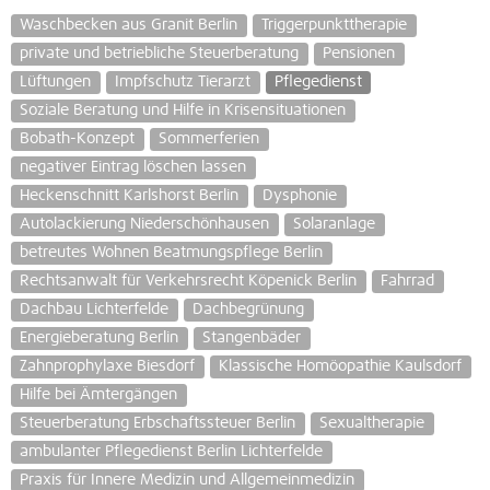
Waschbecken aus Granit Berlin
Triggerpunkttherapie
private und betriebliche Steuerberatung
Pensionen
Lüftungen
Impfschutz Tierarzt
Pflegedienst
Soziale Beratung und Hilfe in Krisensituationen
Bobath-Konzept
Sommerferien
negativer Eintrag löschen lassen
Heckenschnitt Karlshorst Berlin
Dysphonie
Autolackierung Niederschönhausen
Solaranlage
betreutes Wohnen Beatmungspflege Berlin
Rechtsanwalt für Verkehrsrecht Köpenick Berlin
Fahrrad
Dachbau Lichterfelde
Dachbegrünung
Energieberatung Berlin
Stangenbäder
Zahnprophylaxe Biesdorf
Klassische Homöopathie Kaulsdorf
Hilfe bei Ämtergängen
Steuerberatung Erbschaftssteuer Berlin
Sexualtherapie
ambulanter Pflegedienst Berlin Lichterfelde
Praxis für Innere Medizin und Allgemeinmedizin