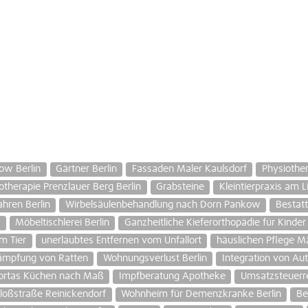
ow Berlin
Gärtner Berlin
Fassaden Maler Kaulsdorf
Physiothe
otherapie Prenzlauer Berg Berlin
Grabsteine
Kleintierpraxis am 
hren Berlin
Wirbelsäulenbehandlung nach Dorn Pankow
Bestat
t
Möbeltischlerei Berlin
Ganzheitliche Kieferorthopädie für Kinder 
m Tier
unerlaubtes Entfernen vom Unfallort
häuslichen Pflege Mä
ämpfung von Ratten
Wohnungsverlust Berlin
Integration von Aut
ortas Küchen nach Maß
Impfberatung Apotheke
Umsatzsteuerr
loßstraße Reinickendorf
Wohnheim für Demenzkranke Berlin
Be