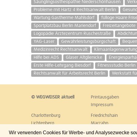
Säunglingsostheopathie Niederschönhausen
Verk
Probleme mit Hartz 4 Rechtsanwalt Berlin
Gesund
Wartung Gastherme Mahlsdorf
fülloge Haare Fris
Sportplatzbau Berlin Mariendorf
Freizeitangebote
Logopädie Ärztezentrum Ruschestraße
Abdichtun
YAG-Laser
Gewährleistungsbürgschaft
Beque
Medizinrecht Rechtsanwalt
Klimaanlagenwartun
Hilfe bei ADS
Glaser Altglienicke
Energiesparhä
Erste Hilfe-Lehrgang Biesdorf
Fitnessstudio Berlin
Rechtsanwalt für Arbeitsrecht Berlin
Werkstatt f
© WEGWEISER aktuell
Printausgaben
Impressum
Charlottenburg
Friedrichshain
Lichtenberg
Marzahn
Reinickendorf
Schöneberg
Wir verwenden Cookies für Werbe- und Analysezwecke sowie