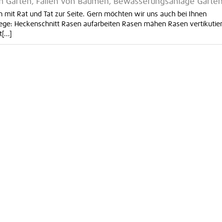
e im Garten, Fällen von Bäumen, Bewässerungsanlage Garte
 mit Rat und Tat zur Seite. Gern möchten wir uns auch bei Ihnen
flege: Heckenschnitt Rasen aufarbeiten Rasen mähen Rasen vertikutie
...]