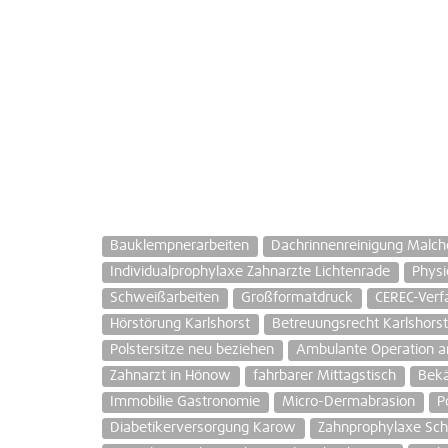
Bauklempnerarbeiten
Dachrinnenreinigung Malch
Individualprophylaxe Zahnarzte Lichtenrade
Physi
Schweißarbeiten
Großformatdruck
CEREC-Verfa
Hörstörung Karlshorst
Betreuungsrecht Karlshors
Polstersitze neu beziehen
Ambulante Operation a
Zahnarzt in Hönow
fahrbarer Mittagstisch
Bek
Immobilie Gastronomie
Micro-Dermabrasion
P
Diabetikerversorgung Karow
Zahnprophylaxe Sch