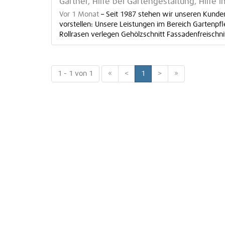
Gärtner, Hilfe bei Gartengestaltung, Hilf
Vor 1 Monat
–
Seit 1987 stehen wir unseren Kunden
vorstellen: Unsere Leistungen im Bereich Gartenp
Rollrasen verlegen Gehölzschnitt Fassadenfreischnit[
1 - 1 von 1
«
<
1
>
»