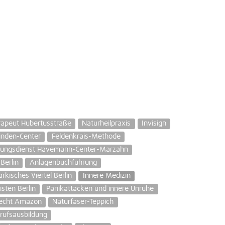
rapeut Hubertusstraße
Naturheilpraxis
Invisign
Linden-Center
Feldenkrais-Methode
tungsdienst Havemann-Center-Marzahn
Berlin
Anlagenbuchführung
rkisches Viertel Berlin
Innere Medizin
isten Berlin
Panikattacken und innere Unruhe
echt Amazon
Naturfaser-Teppich
rufsausbildung