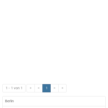
1 - 1 von 1
«
<
1
>
»
Berlin