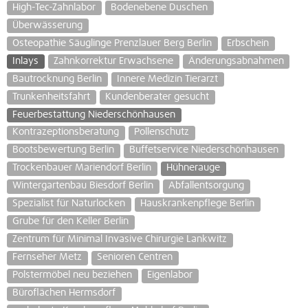
High-Tec-Zahnlabor
Bodenebene Duschen
Überwässerung
Osteopathie Säuglinge Prenzlauer Berg Berlin
Erbschein
Inlays
Zahnkorrektur Erwachsene
Änderungsabnahmen
Bautrocknung Berlin
Innere Medizin Tierarzt
Trunkenheitsfahrt
Kundenberater gesucht
Feuerbestattung Niederschönhausen
Kontrazeptionsberatung
Pollenschutz
Bootsbewertung Berlin
Buffetservice Niederschönhausen
Trockenbauer Mariendorf Berlin
Hühnerauge
Wintergartenbau Biesdorf Berlin
Abfallentsorgung
Spezialist für Naturlocken
Hauskrankenpflege Berlin
Grube für den Keller Berlin
Zentrum für Minimal Invasive Chirurgie Lankwitz
Fernseher Metz
Senioren Centren
Polstermöbel neu beziehen
Eigenlabor
Büroflächen Hermsdorf