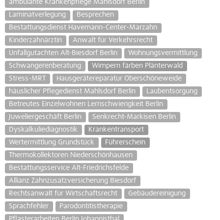
ambulante Krankenpflege Mahlsdorf Berlin
Laminatverlegung
Besprechen
Bestattungsdienst Havemann-Center-Marzahn
Kinderzahnärztin
Anwalt für Verkehrsrecht
Unfallgutachten Alt-Biesdorf Berlin
Wohnungsvermittlung
Schwangerenberatung
Wimpern färben Plänterwald
Stress-MRT
Hausgerätereparatur Oberschöneweide
häuslicher Pflegedienst Mahlsdorf Berlin
Laubentsorgung
Betreutes Einzelwohnen Lernschwierigkeit Berlin
Juweliergeschäft Berlin
Senkrecht-Markisen Berlin
Dyskalkuliediagnostik
Krankentransport
Wertermittlung Grundstück
Führerschein
Thermokollektoren Niederschönhausen
Bestattungsservice Alt-Friedrichsfelde
Allianz Zahnzusatzversicherung Biesdorf
Rechtsanwalt für Wirtschaftsrecht
Gebäudereinigung
Sprachfehler
Parodontitistherapie
Pflasterarbeiten Berlin Johannisthal