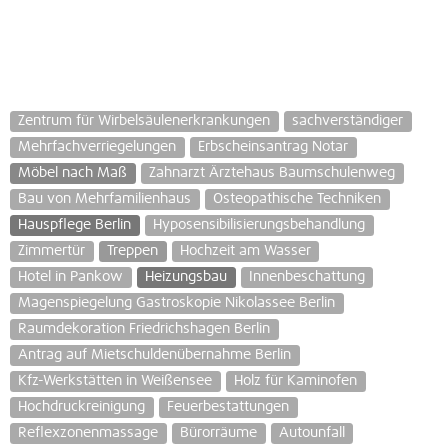
Zentrum für Wirbelsäulenerkrankungen
sachverständiger
Mehrfachverriegelungen
Erbscheinsantrag Notar
Möbel nach Maß
Zahnarzt Ärztehaus Baumschulenweg
Bau von Mehrfamilienhaus
Osteopathische Techniken
Hauspflege Berlin
Hyposensibilisierungsbehandlung
Zimmertür
Treppen
Hochzeit am Wasser
Hotel in Pankow
Heizungsbau
Innenbeschattung
Magenspiegelung Gastroskopie Nikolassee Berlin
Raumdekoration Friedrichshagen Berlin
Antrag auf Mietschuldenübernahme Berlin
Kfz-Werkstätten in Weißensee
Holz für Kaminofen
Hochdruckreinigung
Feuerbestattungen
Reflexzonenmassage
Bürorräume
Autounfall