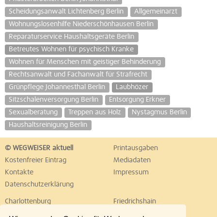
Scheidungsanwalt Lichtenberg Berlin
Allgemeinarzt
Wohnungslosenhilfe Niederschönhausen Berlin
Reparaturservice Haushaltsgeräte Berlin
Betreutes Wohnen für psychisch Kranke
Wohnen für Menschen mit geistiger Behinderung
Rechtsanwalt und Fachanwalt für Strafrecht
Grünpflege Johannesthal Berlin
Laubhözer
Sitzschalenversorgung Berlin
Entsorgung Erkner
Sexualberatung
Treppen aus Holz
Nystagmus Berlin
Haushaltsreinigung Berlin
© WEGWEISER aktuell
Printausgaben
Kostenfreier Eintrag
Mediadaten
Kontakte
Impressum
Datenschutzerklärung
Charlottenburg
Friedrichshain
Hellersdorf
Hohenschönhausen