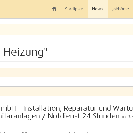
Stadtplan
News
Jobbörse
 Heizung"
GmbH - Installation, Reparatur und Wart
itäranlagen / Notdienst 24 Stunden
in Be