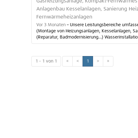
Gasheizungsanlage, Kompakt-Fernwärmest
Anlagenbau Kesselanlagen, Sanierung Heiz
Fernwärmeheizanlagen
Vor 3 Monaten
–
Unsere Leistungsbereiche umfasse
(Montage von Heizungsanlagen, Kesselanlagen, San
(Reparatur, Badmodernisierung...) Wasserinstallati
1 - 1 von 1
«
<
1
>
»