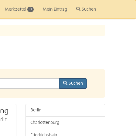
Merkzettel
Mein Eintrag
Suchen
0
Suchen
ung
Berlin
rlin
Charlottenburg
Friedrichshain