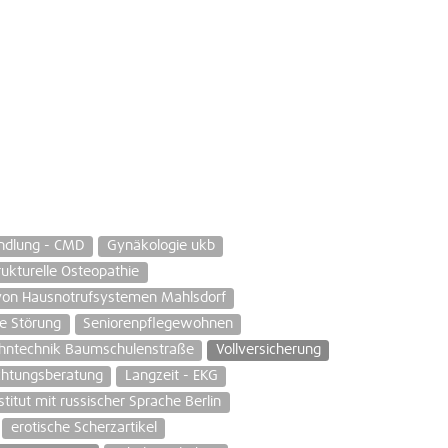
ndlung - CMD
Gynäkologie ukb
rukturelle Osteopathie
 von Hausnotrufsystemen Mahlsdorf
he Störung
Seniorenpflegewohnen
hntechnik Baumschulenstraße
Vollversicherung
ichtungsberatung
Langzeit - EKG
titut mit russischer Sprache Berlin
erotische Scherzartikel