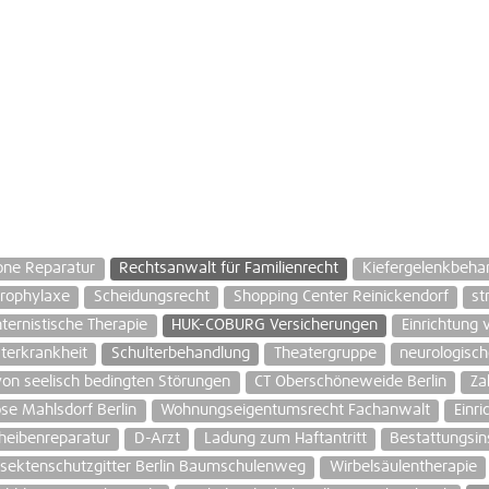
ne Reparatur
Rechtsanwalt für Familienrecht
Kiefergelenkbeha
prophylaxe
Scheidungsrecht
Shopping Center Reinickendorf
st
nternistische Therapie
HUK-COBURG Versicherungen
Einrichtung
terkrankheit
Schulterbehandlung
Theatergruppe
neurologisc
von seelisch bedingten Störungen
CT Oberschöneweide Berlin
Za
ose Mahlsdorf Berlin
Wohnungseigentumsrecht Fachanwalt
Einr
heibenreparatur
D-Arzt
Ladung zum Haftantritt
Bestattungsins
nsektenschutzgitter Berlin Baumschulenweg
Wirbelsäulentherapie