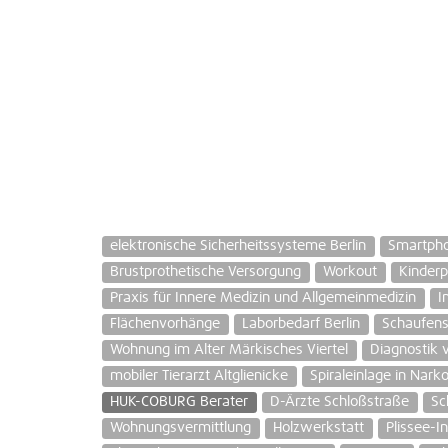
elektronische Sicherheitssysteme Berlin
Smartpho
Brustprothetische Versorgung
Workout
Kinder
Praxis für Innere Medizin und Allgemeinmedizin
I
Flächenvorhänge
Laborbedarf Berlin
Schaufens
Wohnung im Alter Märkisches Viertel
Diagnostik 
mobiler Tierarzt Altglienicke
Spiraleinlage in Nark
HUK-COBURG Berater
D-Ärzte Schloßstraße
Sc
Wohnungsvermittlung
Holzwerkstatt
Plissee-I