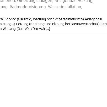
ationen, Ölheizungsanlagen, Anlagenbau Heizung,
ung, Badmodernisierung, Wasserinstallation,
n: Service (Garantie, Wartung oder Reparaturarbeiten) Anlagenbau
ierung...) Heizung (Beratung und Planung bei Brennwerttechnik) Sani
on Wartung (Gas-/Öl-/Fernwär[...]