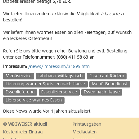
Diabetikeressen beträgt
5,70 EUR.
Wir bieten Ihnen zudem exklusiv die Möglichkeit
à la carte
zu
bestellen!
Wir liefern Ihnen warmes Essen an allen Feiertagen, auf Wunsch
ein leckeres Ostermenü!
Rufen Sie uns bitte wegen einer Beratung und evtl. Bestellung
unter der
Telefonnummer: (030) 411 58 63 an.
Impressum:
/news/impressum/31895.htm
Menüservice
fahrbarer Mittagstisch
Essen auf Rädern
Lieferung warmer Speiscen nach Hause
Menü-Bringdienst
Essenlieferung
Essenlieferservice
Essen nach Hause
Lieferservice warmes Essen
Diese News wurde Vor 4 Jahren aktualisiert.
© WEGWEISER aktuell
Printausgaben
Kostenfreier Eintrag
Mediadaten