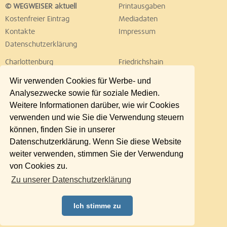
© WEGWEISER aktuell
Printausgaben
Kostenfreier Eintrag
Mediadaten
Kontakte
Impressum
Datenschutzerklärung
Charlottenburg
Friedrichshain
Hellersdorf
Hohenschönhausen
Wir verwenden Cookies für Werbe- und
Köpenick
Kreuzberg
Analysezwecke sowie für soziale Medien.
Lichtenberg
Marzahn
Weitere Informationen darüber, wie wir Cookies
Mitte
Neukölln
verwenden und wie Sie die Verwendung steuern
Pankow
Prenzlauer Berg
können, finden Sie in unserer
Reinickendorf
Schöneberg
Datenschutzerklärung. Wenn Sie diese Website
Spandau
Steglitz
weiter verwenden, stimmen Sie der Verwendung
Tempelhof
Tiergarten
von Cookies zu.
Treptow
Umland Ost
Zu unserer Datenschutzerklärung
Wedding
Weißensee
Wilmersdorf
Zehlendorf
Ich stimme zu