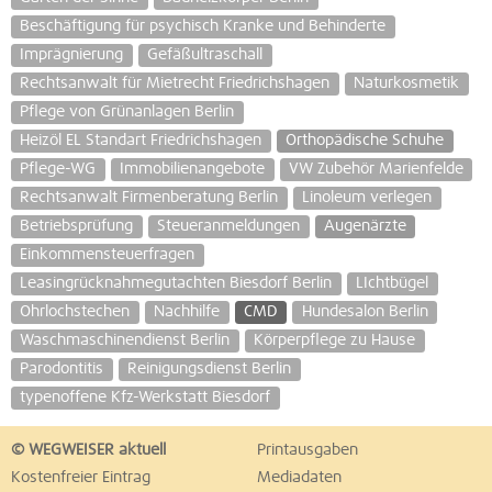
Beschäftigung für psychisch Kranke und Behinderte
Imprägnierung
Gefäßultraschall
Rechtsanwalt für Mietrecht Friedrichshagen
Naturkosmetik
Pflege von Grünanlagen Berlin
Heizöl EL Standart Friedrichshagen
Orthopädische Schuhe
Pflege-WG
Immobilienangebote
VW Zubehör Marienfelde
Rechtsanwalt Firmenberatung Berlin
Linoleum verlegen
Betriebsprüfung
Steueranmeldungen
Augenärzte
Einkommensteuerfragen
Leasingrücknahmegutachten Biesdorf Berlin
LIchtbügel
Ohrlochstechen
Nachhilfe
CMD
Hundesalon Berlin
Waschmaschinendienst Berlin
Körperpflege zu Hause
Parodontitis
Reinigungsdienst Berlin
typenoffene Kfz-Werkstatt Biesdorf
© WEGWEISER aktuell
Printausgaben
Kostenfreier Eintrag
Mediadaten