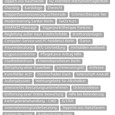
Teppich aus Baumwolle
H2 Atemtest Milchunverträglichkeit
Chanting
Kardiologe
Eherecht
Treppenhausrenovierung Lichtenrade
Schmerztherapie Tier
Modernisierung Sanitär Berlin
TaiChi Kurs
MARNITZ-Massage
Triggerpunkttherapie Pankow
Begleitung außer Haus Friedrichsfelde
Breitbandanlagen
Computer-Service und PC-Notdienst Berlin
Dance
Frisurenberatung
Kfz-Ummeldung
Immobilien weltweit
Engpasssyndrome
Pflegekasse Antrag Hilfe
Stadtteilzentrum
Knieendoprothesen Berlin
Bestattung ohne Trauerfeier
Schmerzensgeld
Arthrose
Kunstfehler Arzt
Sturmschaden Dach
Vaterschaft Anwalt
Außenjalousien
Wohnangebote für Alkoholiker
preiswertes Bestattungsunternehmen
Osteosynthese
Entfernung einer Online-Bewertung
Hilfe bei Behinderung
Kiefergelenkbehandlung - CMD
ELSTER
Unternehmensgründerberatung
Teppiche aus Naturfasern
Garten der Sinne
Badheizkörper Berlin