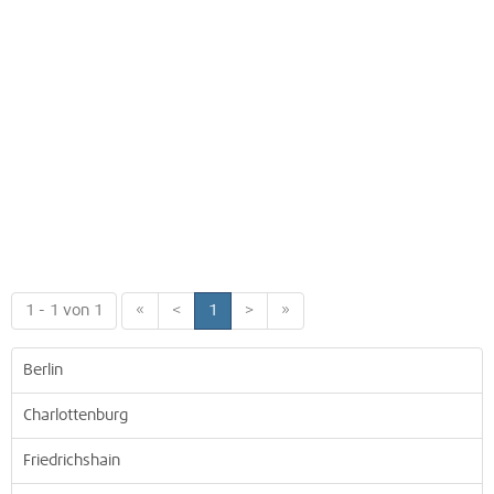
1 - 1 von 1
«
<
1
>
»
Berlin
Charlottenburg
Friedrichshain