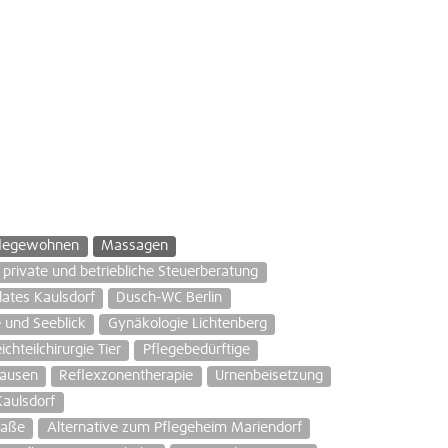
flegewohnen
Massagen
private und betriebliche Steuerberatung
ilates Kaulsdorf
Dusch-WC Berlin
e und Seeblick
Gynäkologie Lichtenberg
chteilchirurgie Tier
Pflegebedürftige
hausen
Reflexzonentherapie
Urnenbeisetzung
Kaulsdorf
raße
Alternative zum Pflegeheim Mariendorf