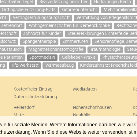
ferarbeiten Tegel
Bissverletzung beim Tier
Hörlösungen Berlin
Orthopädie Fritz-Lang-Platz
Gitarrenunterricht
Mehrfamilienvilla
cht
Vertragserfüllungsbürgschaft
Vermittlung von Pflegehilfsmit
 Zehlendorf
Wohngemeinschaften für Demenzkranke
Rechtsanwa
terschaft
Zahnarzt für Kinder
Steuererklärungen Lichterfelde Berl
ndschutz
Spangentherapie
Zimmertüren
Seniorenpflege Dem
naustausch
Magnetresonanztomografie
Traumathologie
Steu
ge Patienten
Sportmedizin
Gelbfieber-Praxis
Physiotherapeute
ung
Kfz-Werkstatt
Wärmeeabzug
Kinderzahnarzt Friedrichsfel
Kostenfreier Eintrag
Mediadaten
K
Datenschutzerklärung
Hellersdorf
Hohenschönhausen
K
Mitte
Neukölln
P
Spandau
Steglitz
T
 für soziale Medien. Weitere Informationen darüber, wie wir
Wedding
Weißensee
W
chutzerklärung. Wenn Sie diese Website weiter verwenden, st