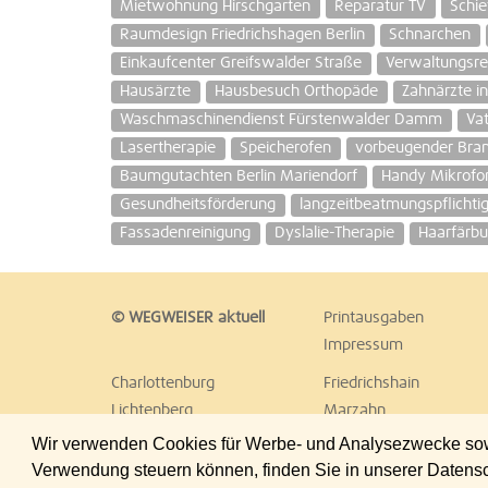
Mietwohnung Hirschgarten
Reparatur TV
Schie
Raumdesign Friedrichshagen Berlin
Schnarchen
Einkaufcenter Greifswalder Straße
Verwaltungsre
Hausärzte
Hausbesuch Orthopäde
Zahnärzte in
Waschmaschinendienst Fürstenwalder Damm
Va
Lasertherapie
Speicherofen
vorbeugender Bra
Baumgutachten Berlin Mariendorf
Handy Mikrofo
Gesundheitsförderung
langzeitbeatmungspflichti
Fassadenreinigung
Dyslalie-Therapie
Haarfärb
© WEGWEISER aktuell
Printausgaben
Impressum
Charlottenburg
Friedrichshain
Lichtenberg
Marzahn
Reinickendorf
Schöneberg
Wir verwenden Cookies für Werbe- und Analysezwecke sowie
Treptow
Umland Ost
Verwendung steuern können, finden Sie in unserer Datens