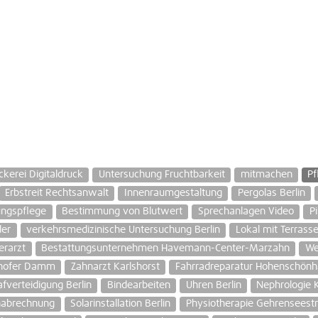
ckerei Digitaldruck
Untersuchung Fruchtbarkeit
mitmachen
P
Erbstreit Rechtsanwalt
Innenraumgestaltung
Pergolas Berlin
ungspflege
Bestimmung von Blutwert
Sprechanlagen Video
P
der
verkehrsmedizinische Untersuchung Berlin
Lokal mit Terrass
ierarzt
Bestattungsunternehmen Havemann-Center-Marzahn
Wei
lhofer Damm
Zahnarzt Karlshorst
Fahrradreparatur Hohenschön
fverteidigung Berlin
Bindearbeiten
Uhren Berlin
Nephrologie 
nabrechnung
Solarinstallation Berlin
Physiotherapie Gehrenseest