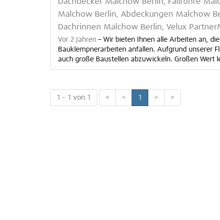
Dachdecker Malchow Berlin, Fallrohre Mal
Malchow Berlin, Abdeckungen Malchow Berl
Dachrinnen Malchow Berlin, Velux Partner
Vor 2 Jahren
–
Wir bieten Ihnen alle Arbeiten an, 
Bauklempnerarbeiten anfallen. Aufgrund unserer Flex
auch große Baustellen abzuwickeln. Großen Wert leg
1 - 1 von 1
«
<
1
>
»