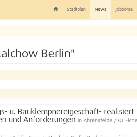
Stadtplan
News
Jobbörse
alchow Berlin"
- u. Bauklempnereigeschäft- realisiert
ngen und Anforderungen
in Ahrensfelde / OT Eich