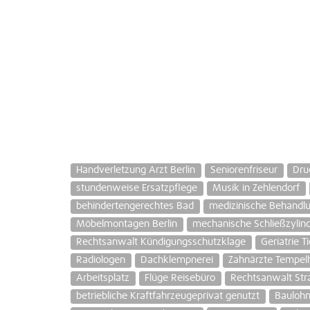
Handverletzung Arzt Berlin
Seniorenfriseur
Dru
stundenweise Ersatzpflege
Musik in Zehlendorf
behindertengerechtes Bad
medizinische Behandl
Möbelmontagen Berlin
mechanische Schließzylin
Rechtsanwalt Kündigungsschutzklage
Geriatrie T
Radiologen
Dachklempnerei
Zahnärzte Tempe
Arbeitsplatz
Flüge Reisebüro
Rechtsanwalt Stra
betriebliche Kraftfahrzeugeprivat genutzt
Bauloh