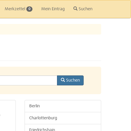
Merkzettel
Mein Eintrag
Suchen
0
Suchen
Berlin
e
Charlottenburg
Friedrichshain