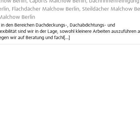
chow Berlin, Caports Malchow Berlin, Dachrinnenreinigung
in, Flachdächer Malchow Berlin, Steildächer Malchow Ber
Malchow Berlin
die in den Bereichen Dachdeckungs-, Dachabdichtungs- und
ibilität sind wir in der Lage, sowohl kleinere Arbeiten auszuführen a
en wir auf Beratung und fachl[...]