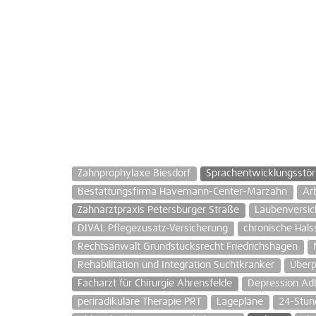
Zahnprophylaxe Biesdorf
Sprachentwicklungsstö
Bestattungsfirma Havemann-Center-Marzahn
Ar
Zahnarztpraxis Petersburger Straße
Laubenversic
DIVAL Pflegezusatz-Versicherung
chronische Hal
Rechtsanwalt Grundstücksrecht Friedrichshagen
Rehabilitation und Integration Suchtkranker
Überp
Facharzt für Chirurgie Ahrensfelde
Depression Adl
periradikuläre Therapie PRT
Lagepläne
24-Stun