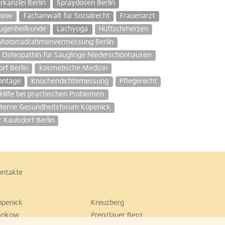
rkanzlei Berlin
Spraydosen Berlin
önow
Fachanwalt für Sozialrecht
Frauenarzt
Augenheilkunde
Lachyoga
Hüftschmerzen
Motorradrahmenvermessung Berlin
Osteopathin für Säuglinge Niederschönhausen
rf Berlin
kosmetische Medizin
ntage
Knochendichtemessung
Pflegerecht
Hilfe bei psychischen Problemen
steme Gesundheitsforum Köpenick
 Kaulsdorf Berlin
ontakte
öpenick
Kreuzberg
ankow
Prenzlauer Berg