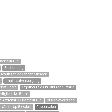
inderstraße
Badplanung
schuttabfuhr Friedrichshagen
f
Implantatversorgung
orf Berlin
Ergotherapie Christburger Straße
ltglienicke Berlin
e Ärztehaus Klosterstraße
Bußgeldverfahen
al Make-Up Biesdorf
Friseursalon