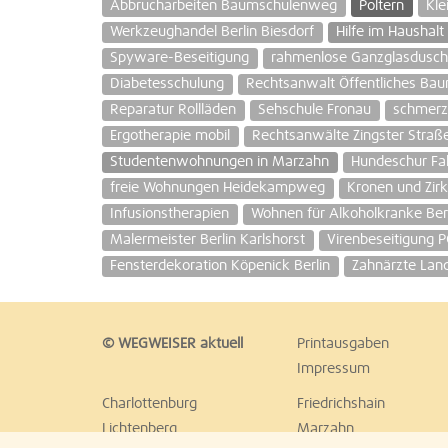
Abbrucharbeiten Baumschulenweg
Poltern
Kle
Werkzeughandel Berlin Biesdorf
Hilfe im Haushalt
Spyware-Beseitigung
rahmenlose Ganzglasdusc
Diabetesschulung
Rechtsanwalt Öffentliches Bau
Reparatur Rollläden
Sehschule Fronau
schmerzf
Ergotherapie mobil
Rechtsanwälte Zingster Straß
Studentenwohnungen in Marzahn
Hundeschur Fa
freie Wohnungen Heidekampweg
Kronen und Zir
Infusionstherapien
Wohnen für Alkoholkranke Ber
Malermeister Berlin Karlshorst
Virenbeseitigung 
Fensterdekoration Köpenick Berlin
Zahnärzte Lan
© WEGWEISER aktuell
Printausgaben
Impressum
Charlottenburg
Friedrichshain
Lichtenberg
Marzahn