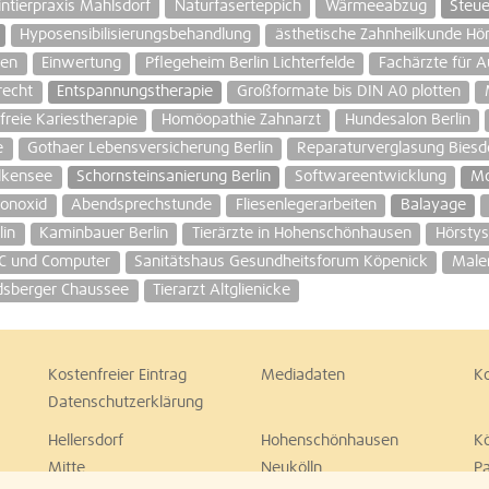
intierpraxis Mahlsdorf
Naturfaserteppich
Wärmeeabzug
Steue
Hyposensibilisierungsbehandlung
ästhetische Zahnheilkunde H
hen
Einwertung
Pflegeheim Berlin Lichterfelde
Fachärzte für 
recht
Entspannungstherapie
Großformate bis DIN A0 plotten
reie Kariestherapie
Homöopathie Zahnarzt
Hundesalon Berlin
e
Gothaer Lebensversicherung Berlin
Reparaturverglasung Biesdo
lkensee
Schornsteinsanierung Berlin
Softwareentwicklung
Mo
konoxid
Abendsprechstunde
Fliesenlegerarbeiten
Balayage
lin
Kaminbauer Berlin
Tierärzte in Hohenschönhausen
Hörsty
PC und Computer
Sanitätshaus Gesundheitsforum Köpenick
Maler
dsberger Chaussee
Tierarzt Altglienicke
Kostenfreier Eintrag
Mediadaten
K
Datenschutzerklärung
Hellersdorf
Hohenschönhausen
K
Mitte
Neukölln
P