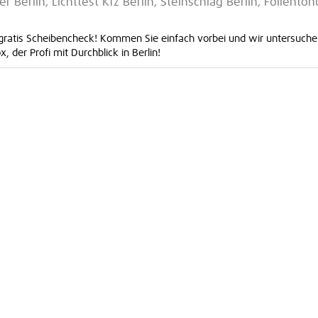
er Berlin, Lichttest Kfz Berlin, Steinschlag Berlin, Folientö
. gratis Scheibencheck! Kommen Sie einfach vorbei und wir untersuche
der Profi mit Durchblick in Berlin!