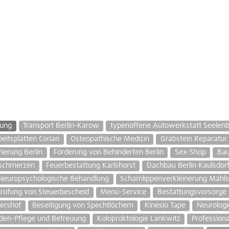
rung
Transport Berlin-Karow
typenoffene Autowerkstatt Seelenb
beitsplatten Corian
Osteopathische Medizin
Grabstein Reparatur
herung Berlin
Förderung von Behinderten Berlin
Sex-Shop
Bau
sschmerzen
Feuerbestattung Karlshorst
Dachbau Berlin Kaulsdor
Neuropsychologische Behandlung
Schamlippenverkleinerung Mahlsd
rüfung von Steuerbescheid
Menü-Service
Bestattungsvorsorge A
ershof
Beseitigung von Spechtlöchern
Kinesio Tape
Neurologi
den-Pflege und Betreuung
Koloproktologie Lankwitz
Profession