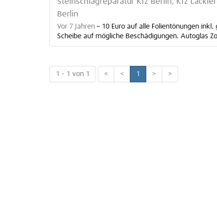
Steinschlagreparatur Kfz Berlin, Kfz Lackier
Berlin
Vor 7 Jahren
–
10 Euro auf alle Folientönungen inkl
Scheibe auf mögliche Beschädigungen. Autoglas Zox, 
1 - 1 von 1
«
<
1
>
»