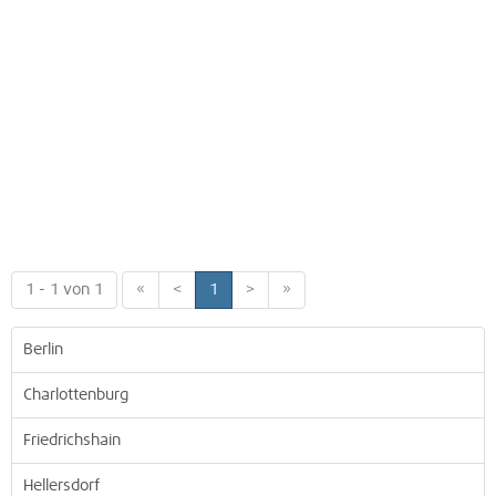
1 - 1 von 1
«
<
1
>
»
Berlin
Charlottenburg
Friedrichshain
Hellersdorf