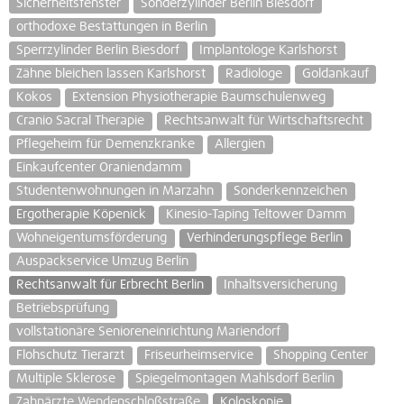
Sicherheitsfenster
Sonderzylinder Berlin Biesdorf
orthodoxe Bestattungen in Berlin
Sperrzylinder Berlin Biesdorf
Implantologe Karlshorst
Zähne bleichen lassen Karlshorst
Radiologe
Goldankauf
Kokos
Extension Physiotherapie Baumschulenweg
Cranio Sacral Therapie
Rechtsanwalt für Wirtschaftsrecht
Pflegeheim für Demenzkranke
Allergien
Einkaufcenter Oraniendamm
Studentenwohnungen in Marzahn
Sonderkennzeichen
Ergotherapie Köpenick
Kinesio-Taping Teltower Damm
Wohneigentumsförderung
Verhinderungspflege Berlin
Auspackservice Umzug Berlin
Rechtsanwalt für Erbrecht Berlin
Inhaltsversicherung
Betriebsprüfung
vollstationäre Senioreneinrichtung Mariendorf
Flohschutz Tierarzt
Friseurheimservice
Shopping Center
Multiple Sklerose
Spiegelmontagen Mahlsdorf Berlin
Zahnärzte Wendenschloßstraße
Koloskopie