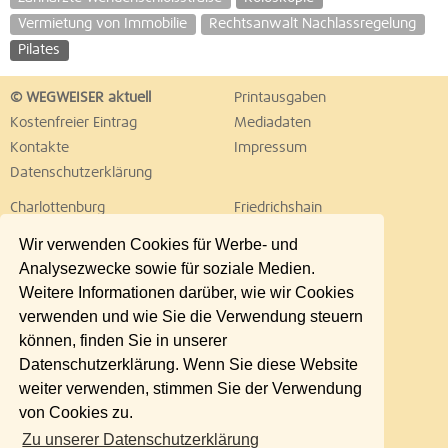
Vermietung von Immobilie
Rechtsanwalt Nachlassregelung
Pilates
© WEGWEISER aktuell
Printausgaben
Kostenfreier Eintrag
Mediadaten
Kontakte
Impressum
Datenschutzerklärung
Charlottenburg
Friedrichshain
Hellersdorf
Hohenschönhausen
Wir verwenden Cookies für Werbe- und
Köpenick
Kreuzberg
Analysezwecke sowie für soziale Medien.
Lichtenberg
Marzahn
Weitere Informationen darüber, wie wir Cookies
Mitte
Neukölln
verwenden und wie Sie die Verwendung steuern
Pankow
Prenzlauer Berg
können, finden Sie in unserer
Reinickendorf
Schöneberg
Datenschutzerklärung. Wenn Sie diese Website
Spandau
Steglitz
weiter verwenden, stimmen Sie der Verwendung
Tempelhof
Tiergarten
von Cookies zu.
Treptow
Umland Ost
Zu unserer Datenschutzerklärung