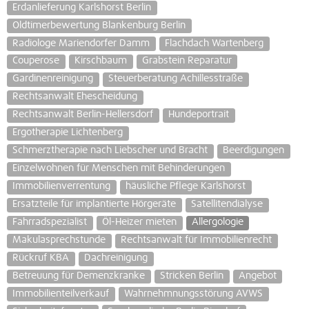
Erdanlieferung Karlshorst Berlin
Oldtimerbewertung Blankenburg Berlin
Radiologe Mariendorfer Damm
Flachdach Wartenberg
Couperose
Kirschbaum
Grabstein Reparatur
Gardinenreinigung
Steuerberatung Achillesstraße
Rechtsanwalt Ehescheidung
Rechtsanwalt Berlin-Hellersdorf
Hundeportrait
Ergotherapie Lichtenberg
Schmerztherapie nach Liebscher und Bracht
Beerdigungen
Einzelwohnen für Menschen mit Behinderungen
Immobilienverrentung
häusliche Pflege Karlshorst
Ersatzteile für implantierte Hörgeräte
Satellitendialyse
Fahrradspezialist
Öl-Heizer mieten
Allergologie
Makulasprechstunde
Rechtsanwalt für Immobilienrecht
Rückruf KBA
Dachreinigung
Betreuung für Demenzkranke
Stricken Berlin
Angebot
Immobilienteilverkauf
Wahrnehmnungsstörung AVWS