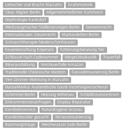
Liebscher und Bracht Marzahn
Grafomotorik
Clear Aligner Berlin
Allgemeinmediziner Karlshorst
Nephrologie Kaulsdorf
Werkzeugmacher Stellenanzeigen Berlin
Seniorenrecht
Internationales Steuerrecht
Markisoletten Berlin
Schnarchtherapie Niederschönhausen
Feuerbestattung Köpenick
Fütterungsberatung Tier
Schlüssel nach Codenummer
Hörgeräteakustik
Trauerfall
Bikerausbildung
Vorsteuerfalle Amazon
Traditionelle Chinesische Medizin
Fassadensanierung Berlin
Vier-Zimmer-Wohnung in Marzahn
HanseMerkur Ausländische Gäste Incomingversicherun
Schimmel Berlin
Heizung Wittenau
Schilddrüsenzentrum
Einkommensteuerfragen
Display Reparatur
Kernbohrservice
Naturdrogerie Grünau
Kundenberater gesucht
Terrassensanierung
Räumungsklage
Weichwasser Judo Berlin