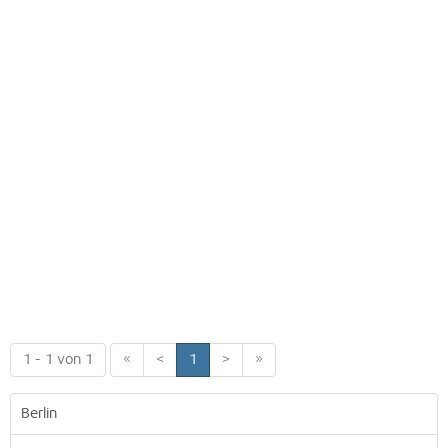
1 - 1 von 1
«
<
1
>
»
Berlin