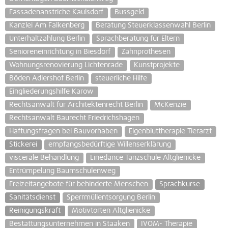
Fassadenanstriche Kaulsdorf
Bussgeld
Kanzlei Am Falkenberg
Beratung Steuerklassenwahl Berlin
Unterhaltzahlung Berlin
Sprachberatung für Eltern
Senioreneinrichtung in Biesdorf
Zahnprothesen
Wohnungsrenovierung Lichtenrade
Kunstprojekte
Böden Adlershof Berlin
steuerliche Hilfe
Eingliederungshilfe Karow
Rechtsanwalt für Architektenrecht Berlin
McKenzie
Rechtsanwalt Baurecht Friedrichshagen
Haftungsfragen bei Bauvorhaben
Eigenbluttherapie Tierarzt
Stickerei
empfangsbedürftige Willenserklärung
viscerale Behandlung
Linedance Tanzschule Altglienicke
Entrümpelung Baumschulenweg
Freizeitangebote für behinderte Menschen
Sprachkurse
Sanitätsdienst
Sperrmüllentsorgung Berlin
Reinigungskraft
Motivtorten Altglienicke
Bestattungsunternehmen in Staaken
IVOM- Therapie