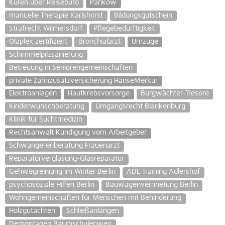
Kuren über Reisebüro
Pankow
manuelle Therapie Karlshorst
Bildungsgutschein
Strafrecht Wilmersdorf
Pflegebedürftigkeit
Olaplex zertifiziert
Bronchialarzt
Umzüge
Schimmelpilzsanierung
Betreuung in Seniorengemeinschaften
private Zahnzusatzversicherung HanseMerkur
Elektroanlagen
Hautkrebsvorsorge
Burgwächter-Tresore
Kinderwunschberatung
Umgangsrecht Blankenburg
Klinik für Suchtmedizin
Rechtsanwalt Kündigung vom Arbeitgeber
Schwangerenberatung Frauenarzt
Reparaturverglasung-Glasreparatur
Gehwegreiniung im Winter Berlin
ADL Training Adlershof
psychosoziale Hilfen Berlin
Bauwagenvermietung Berlin
Wohngemeinschaften für Menschen mit Behinderung
Holzgutachten
Schließanlangen
Demontagen Baumschulenweg