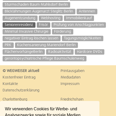
Sturmschaden Baum Mahlsdorf Berlin
Blicklähmungen Augenarzt Steglitz Berlin
Antennen
Augenentzündung
Webhosting
Immobilienkauf
Seniorenresidenz
Frisör
Prüfung von Anschlagpunkten
Minimal Invasive Chirurgie
Förderung
negativer Eintrag löschen lassen
Tagungsmöglichkeiten
PRK
Küchensanierung Mariendorf Berlin
FlächenvorhängeBerlin
Radioaktivität
Hardcore DVDs
gerontopsychiatrische Pflege Baumschulenweg
© WEGWEISER aktuell
Printausgaben
Kostenfreier Eintrag
Mediadaten
Kontakte
Impressum
Datenschutzerklärung
Charlottenburg
Friedrichshain
Hellersdorf
Hohenschönhausen
Wir verwenden Cookies für Werbe- und
Köpenick
Kreuzberg
Analysezwecke sowie für soziale Medien.