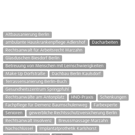
Altbausanierung Berlin
ambulante Hauskrankenpflege Adlershof
Dacharbeiten
Rechtsanwalt für Arbeitsrecht Marzahn
Glasduschen Biesdorf Berlin
Betreuung von Menschen mit Lernschwierigkeiten
Make Up Dorfstraße
Dachbau Berlin Kaulsdorf
Terrassensanierung Berlin-Buch
Gesundheitszentrum Springpfuhl
Rechtsanwälte am Antonplatz
HNO-Praxis
Schenkungen
Fachpflege für Demenz Baumschulenweg
Farbexperte
Senioren
gewerbliche Rechtsschutzversicherung Berlin
Rechtsanwalt Insolvenz
Breussmassage Marzahn
Nachschlüssel
Implantatprothetik Karlshorst