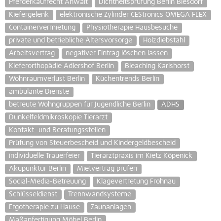
Pferderkaufrecht Anwalt
Dichtheitsprüfung Berlin Biesdorf
Kiefergelenk
elektronische Zylinder CEStronics OMEGA FLEX
Containervermietung
Physiotherapie Hausbesuche
private und betriebliche Altersvorsorge
Holzdiebstahl
Arbeitsvertrag
negativer Eintrag löschen lassen
Kieferorthopädie Adlershof Berlin
Bleaching Karlshorst
Wohnraumverlust Berlin
Küchentrends Berlin
ambulante Dienste
betreute Wohngruppen für Jugendliche Berlin
ADHS
Dunkelfeldmikroskopie Tierarzt
Kontakt- und Beratungsstellen
Prüfung von Steuerbescheid und Kindergeldbescheid
individuelle Trauerfeier
Tierarztpraxis im Kietz Köpenick
Akupunktur Berlin
Mietvertrag prüfen
Social-Media-Betreuung
Klagevertretung Frohnau
Schlüsseldienst
Trennwandsysteme
Ergotherapie zu Hause
Zaunanlagen
Maßanfertigung Möbel Berlin