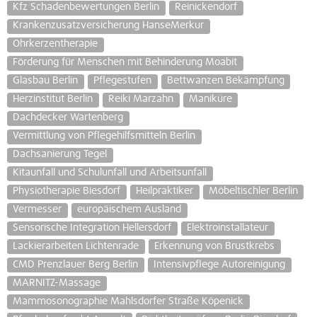
Kfz Schadenbewertungen Berlin
Reinickendorf
Krankenzusatzversicherung HanseMerkur
Ohrkerzentherapie
Förderung für Menschen mit Behinderung Moabit
Glasbau Berlin
Pflegestufen
Bettwanzen Bekämpfung
Herzinstitut Berlin
Reiki Marzahn
Maniküre
Dachdecker Wartenberg
Vermittlung von Pflegehilfsmitteln Berlin
Dachsanierung Tegel
Kitaunfall und Schulunfall und Arbeitsunfall
Physiotherapie Biesdorf
Heilpraktiker
Möbeltischler Berlin
Vermesser
europäischem Ausland
Sensorische Integration Hellersdorf
Elektroinstallateur
Lackierarbeiten Lichtenrade
Erkennung von Brustkrebs
CMD Prenzlauer Berg Berlin
Intensivpflege Autoreinigung
MARNITZ-Massage
Mammosonographie Mahlsdorfer Straße Köpenick