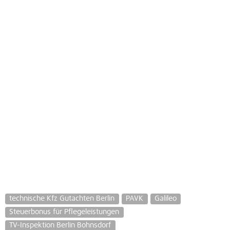
technische Kfz Gutachten Berlin
PAVK
Galileo
Steuerbonus für Pflegeleistungen
TV-Inspektion Berlin Bohnsdorf