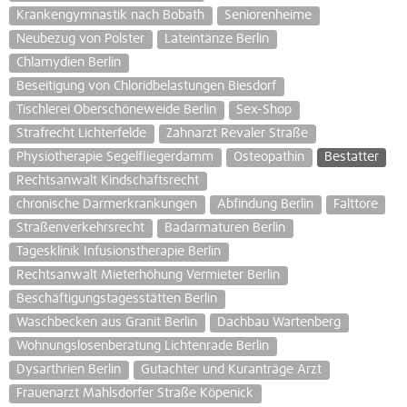
Krankengymnastik nach Bobath
Seniorenheime
Neubezug von Polster
Lateintänze Berlin
Chlamydien Berlin
Beseitigung von Chloridbelastungen Biesdorf
Tischlerei Oberschöneweide Berlin
Sex-Shop
Strafrecht Lichterfelde
Zahnarzt Revaler Straße
Physiotherapie Segelfliegerdamm
Osteopathin
Bestatter
Rechtsanwalt Kindschaftsrecht
chronische Darmerkrankungen
Abfindung Berlin
Falttore
Straßenverkehrsrecht
Badarmaturen Berlin
Tagesklinik Infusionstherapie Berlin
Rechtsanwalt Mieterhöhung Vermieter Berlin
Beschäftigungstagesstätten Berlin
Waschbecken aus Granit Berlin
Dachbau Wartenberg
Wohnungslosenberatung Lichtenrade Berlin
Dysarthrien Berlin
Gutachter und Kuranträge Arzt
Frauenarzt Mahlsdorfer Straße Köpenick