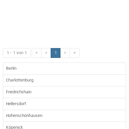
1 - 1 von 1
«
<
1
>
»
Berlin
Charlottenburg
Friedrichshain
Hellersdorf
Hohenschönhausen
Köpenick