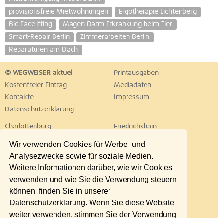
provisionsfreie Mietwohnungen
Ergotherapie Lichtenberg
Bio Facelifting
Magen Darm Erkrankung beim Tier
Smart-Repair Berlin
Zimmerarbeiten Berlin
Reparaturen am Dach
© WEGWEISER aktuell
Printausgaben
Kostenfreier Eintrag
Mediadaten
Kontakte
Impressum
Datenschutzerklärung
Charlottenburg
Friedrichshain
Hellersdorf
Hohenschönhausen
Wir verwenden Cookies für Werbe- und
Köpenick
Kreuzberg
Analysezwecke sowie für soziale Medien.
Lichtenberg
Marzahn
Weitere Informationen darüber, wie wir Cookies
Mitte
Neukölln
verwenden und wie Sie die Verwendung steuern
Pankow
Prenzlauer Berg
können, finden Sie in unserer
Reinickendorf
Schöneberg
Datenschutzerklärung. Wenn Sie diese Website
Spandau
Steglitz
weiter verwenden, stimmen Sie der Verwendung