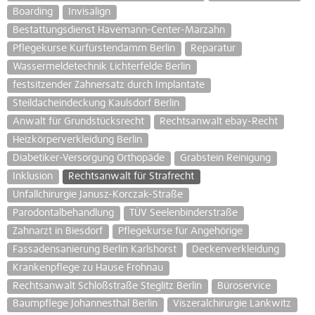
Boarding
Invisalign
Bestattungsdienst Havemann-Center-Marzahn
Pflegekurse Kurfürstendamm Berlin
Reparatur
Wassermeldetechnik Lichterfelde Berlin
festsitzender Zahnersatz durch Implantate
Steildacheindeckung Kaulsdorf Berlin
Anwalt für Grundstücksrecht
Rechtsanwalt ebay-Recht
Heizkörperverkleidung Berlin
Diabetiker-Versorgung Orthopäde
Grabstein Reinigung
Inklusion
Rechtsanwalt für Strafrecht
Unfallchirurgie Janusz-Korczak-Straße
Parodontalbehandlung
TÜV Seelenbinderstraße
Zahnarzt in Biesdorf
Pflegekurse für Angehörige
Fassadensanierung Berlin Karlshorst
Deckenverkleidung
Krankenpflege zu Hause Frohnau
Rechtsanwalt Schloßstraße Steglitz Berlin
Büroservice
Baumpflege Johannesthal Berlin
Viszeralchirurgie Lankwitz