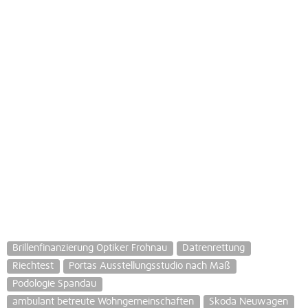
Brillenfinanzierung Optiker Frohnau
Datrenrettung
Riechtest
Portas Ausstellungsstudio nach Maß
Podologie Spandau
ambulant betreute Wohngemeinschaften
Skoda Neuwagen