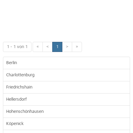
1 - 1 von 1
«
<
1
>
»
Berlin
Charlottenburg
Friedrichshain
Hellersdorf
Hohenschönhausen
Köpenick