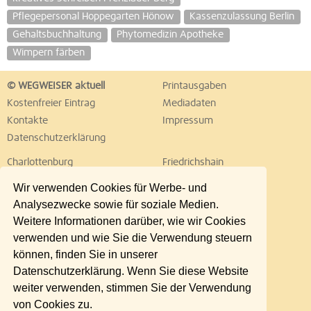
Pflegepersonal Hoppegarten Hönow
Kassenzulassung Berlin
Gehaltsbuchhaltung
Phytomedizin Apotheke
Wimpern färben
© WEGWEISER aktuell
Printausgaben
Kostenfreier Eintrag
Mediadaten
Kontakte
Impressum
Datenschutzerklärung
Charlottenburg
Friedrichshain
Hellersdorf
Hohenschönhausen
Wir verwenden Cookies für Werbe- und
Köpenick
Kreuzberg
Analysezwecke sowie für soziale Medien.
Lichtenberg
Marzahn
Weitere Informationen darüber, wie wir Cookies
Mitte
Neukölln
verwenden und wie Sie die Verwendung steuern
Pankow
Prenzlauer Berg
können, finden Sie in unserer
Reinickendorf
Schöneberg
Datenschutzerklärung. Wenn Sie diese Website
Spandau
Steglitz
weiter verwenden, stimmen Sie der Verwendung
Tempelhof
Tiergarten
von Cookies zu.