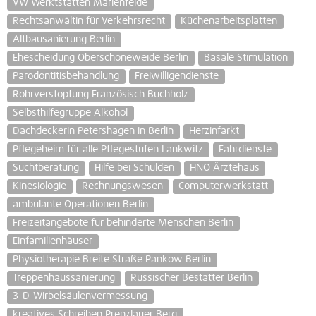
VW Werktstätten Marienfelde
Rechtsanwältin für Verkehrsrecht
Küchenarbeitsplatten
Altbausanierung Berlin
Ehescheidung Oberschöneweide Berlin
Basale Stimulation
Parodontitisbehandlung
Freiwilligendienste
Rohrverstopfung Französisch Buchholz
Selbsthilfegruppe Alkohol
Dachdeckerin Petershagen in Berlin
Herzinfarkt
Pflegeheim für alle Pflegestufen Lankwitz
Fahrdienste
Suchtberatung
Hilfe bei Schulden
HNO Ärztehaus
Kinesiologie
Rechnungswesen
Computerwerkstatt
ambulante Operationen Berlin
Freizeitangebote für behinderte Menschen Berlin
Einfamilienhäuser
Physiotherapie Breite Straße Pankow Berlin
Treppenhaussanierung
Russischer Bestatter Berlin
3-D-Wirbelsäulenvermessung
kreatives Schreiben Prenzlauer Berg