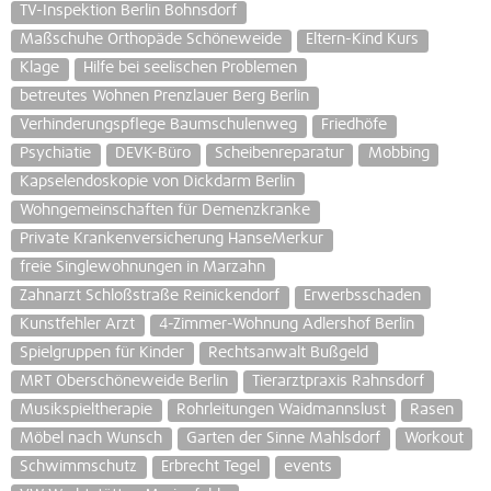
TV-Inspektion Berlin Bohnsdorf
Maßschuhe Orthopäde Schöneweide
Eltern-Kind Kurs
Klage
Hilfe bei seelischen Problemen
betreutes Wohnen Prenzlauer Berg Berlin
Verhinderungspflege Baumschulenweg
Friedhöfe
Psychiatie
DEVK-Büro
Scheibenreparatur
Mobbing
Kapselendoskopie von Dickdarm Berlin
Wohngemeinschaften für Demenzkranke
Private Krankenversicherung HanseMerkur
freie Singlewohnungen in Marzahn
Zahnarzt Schloßstraße Reinickendorf
Erwerbsschaden
Kunstfehler Arzt
4-Zimmer-Wohnung Adlershof Berlin
Spielgruppen für Kinder
Rechtsanwalt Bußgeld
MRT Oberschöneweide Berlin
Tierarztpraxis Rahnsdorf
Musikspieltherapie
Rohrleitungen Waidmannslust
Rasen
Möbel nach Wunsch
Garten der Sinne Mahlsdorf
Workout
Schwimmschutz
Erbrecht Tegel
events