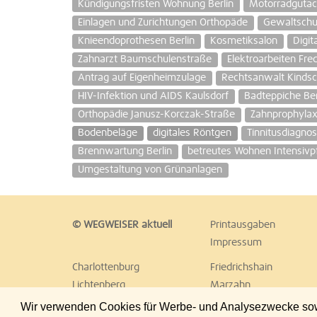
Kündigungsfristen Wohnung Berlin
Motorradgutac
Einlagen und Zurichtungen Orthopäde
Gewaltschut
Knieendoprothesen Berlin
Kosmetiksalon
Digit
Zahnarzt Baumschulenstraße
Elektroarbeiten Fre
Antrag auf Eigenheimzulage
Rechtsanwalt Kindsc
HIV-Infektion und AIDS Kaulsdorf
Badteppiche Ber
Orthopädie Janusz-Korczak-Straße
Zahnprophylax
Bodenbeläge
digitales Röntgen
Tinnitusdiagnos
Brennwartung Berlin
betreutes Wohnen Intensivpf
Umgestaltung von Grünanlagen
© WEGWEISER aktuell
Printausgaben
Impressum
Charlottenburg
Friedrichshain
Lichtenberg
Marzahn
Reinickendorf
Schöneberg
Wir verwenden Cookies für Werbe- und Analysezwecke sowie