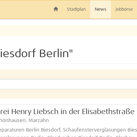
Stadtplan
News
Jobbörse
esdorf Berlin"
ei Henry Liebsch in der Elisabethstraße 
schönhausen, Marzahn
reparaturen Berlin Biesdorf, Schaufensterverglasungen Bie