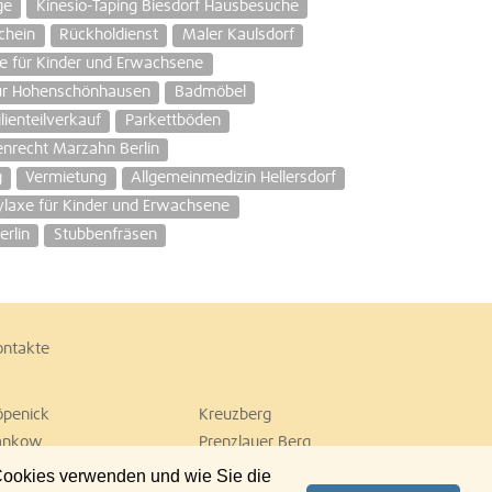
ge
Kinesio-Taping Biesdorf Hausbesuche
chein
Rückholdienst
Maler Kaulsdorf
e für Kinder und Erwachsene
ur Hohenschönhausen
Badmöbel
ienteilverkauf
Parkettböden
enrecht Marzahn Berlin
g
Vermietung
Allgemeinmedizin Hellersdorf
ylaxe für Kinder und Erwachsene
rlin
Stubbenfräsen
ontakte
öpenick
Kreuzberg
ankow
Prenzlauer Berg
empelhof
Tiergarten
 Cookies verwenden und wie Sie die