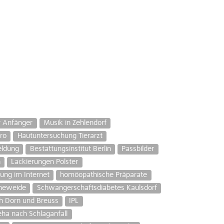
r Anfänger
Musik in Zehlendorf
ro
Hautuntersuchung Tierarzt
ldung
Bestattungsinstitut Berlin
Passbilder
n
Lackierungen Polster
ung im Internet
homöopathische Präparate
öneweide
Schwangerschaftsdiabetes Kaulsdorf
ch Dorn und Breuss
IPL
ha nach Schlaganfall