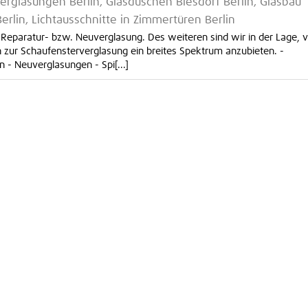
verglasungen Berlin, Glasduschen Biesdorf Berlin, Glasbau
erlin, Lichtausschnitte in Zimmertüren Berlin
 Reparatur- bzw. Neuverglasung. Des weiteren sind wir in der Lage, 
n zur Schaufensterverglasung ein breites Spektrum anzubieten. -
- Neuverglasungen - Spi[...]