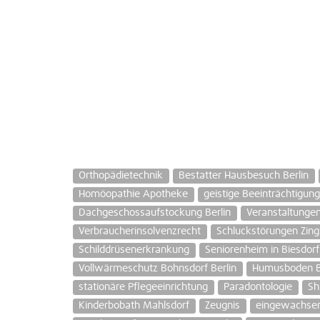
Orthopädietechnik
Bestatter Hausbesuch Berlin
Homöopathie Apotheke
geistige Beeinträchtigun
Dachgeschossaufstockung Berlin
Veranstaltunge
Verbraucherinsolvenzrecht
Schluckstörungen Zing
Schilddrüsenerkrankung
Seniorenheim in Biesdorf
Vollwärmeschutz Bohnsdorf Berlin
Humusboden B
stationäre Pflegeeinrichtung
Paradontologie
Sh
Kinderbobath Mahlsdorf
Zeugnis
eingewachsen