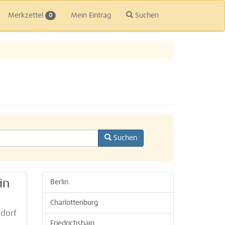
Merkzettel
Mein Eintrag
Suchen
0
Suchen
in
Berlin
Charlottenburg
sdorf
Friedrichshain