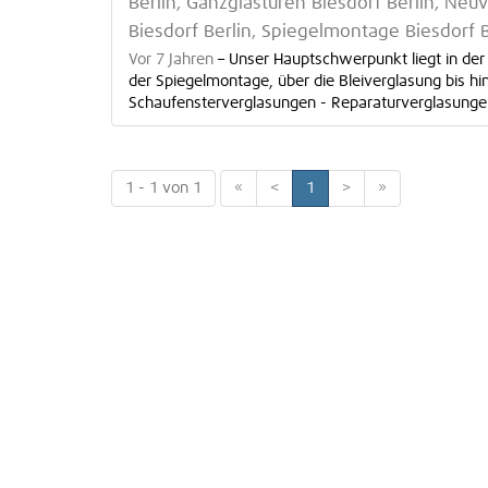
Berlin, Ganzglastüren Biesdorf Berlin, Neu
Biesdorf Berlin, Spiegelmontage Biesdorf B
Vor 7 Jahren
–
Unser Hauptschwerpunkt liegt in der
der Spiegelmontage, über die Bleiverglasung bis hi
Schaufensterverglasungen - Reparaturverglasungen 
1 - 1 von 1
«
<
1
>
»