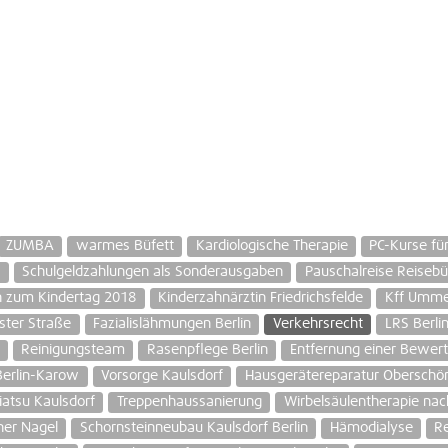
ZUMBA
warmes Büfett
Kardiologische Therapie
PC-Kurse fü
g
Schulgeldzahlungen als Sonderausgaben
Pauschalreise Reisebü
n zum Kindertag 2018
Kinderzahnärztin Friedrichsfelde
Kff Umme
ster Straße
Fazialislähmungen Berlin
Verkehrsrecht
LRS Berli
Reinigungsteam
Rasenpflege Berlin
Entfernung einer Bewert
erlin-Karow
Vorsorge Kaulsdorf
Hausgerätereparatur Obersch
iatsu Kaulsdorf
Treppenhaussanierung
Wirbelsäulentherapie na
er Nagel
Schornsteinneubau Kaulsdorf Berlin
Hämodialyse
Re