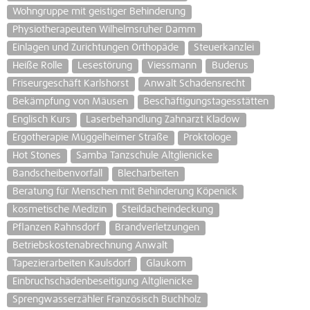
Wohngruppe mit geistiger Behinderung
Physiotherapeuten Wilhelmsruher Damm
Einlagen und Zurichtungen Orthopäde
Steuerkanzlei
Heiße Rolle
Lesestörung
Viessmann
Buderus
Friseurgeschäft Karlshorst
Anwalt Schadensrecht
Bekämpfung von Mäusen
Beschäftigungstagesstätten
Englisch Kurs
Laserbehandlung Zahnarzt Kladow
Ergotherapie Müggelheimer Straße
Proktologe
Hot Stones
Samba Tanzschule Altglienicke
Bandscheibenvorfall
Blecharbeiten
Beratung für Menschen mit Behinderung Köpenick
kosmetische Medizin
Steildacheindeckung
Pflanzen Rahnsdorf
Brandverletzungen
Betriebskostenabrechnung Anwalt
Tapezierarbeiten Kaulsdorf
Glaukom
Einbruchschädenbeseitigung Altglienicke
Sprengwasserzähler Französisch Buchholz