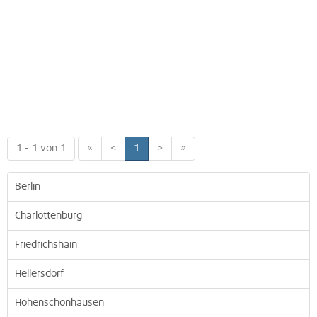
1 - 1 von 1
«
<
1
>
»
Berlin
Charlottenburg
Friedrichshain
Hellersdorf
Hohenschönhausen