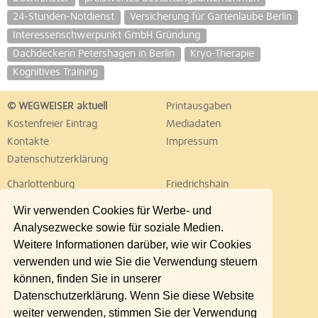
24-Stunden-Notdienst
Versicherung für Gartenlaube Berlin
Interessenschwerpunkt GmbH Gründung
Dachdeckerin Petershagen in Berlin
Kryo-Therapie
Kognitives Training
© WEGWEISER aktuell
Printausgaben
Kostenfreier Eintrag
Mediadaten
Kontakte
Impressum
Datenschutzerklärung
Charlottenburg
Friedrichshain
Hellersdorf
Hohenschönhausen
Wir verwenden Cookies für Werbe- und
Köpenick
Kreuzberg
Analysezwecke sowie für soziale Medien.
Lichtenberg
Marzahn
Weitere Informationen darüber, wie wir Cookies
Mitte
Neukölln
verwenden und wie Sie die Verwendung steuern
Pankow
Prenzlauer Berg
können, finden Sie in unserer
Reinickendorf
Schöneberg
Datenschutzerklärung. Wenn Sie diese Website
Spandau
Steglitz
weiter verwenden, stimmen Sie der Verwendung