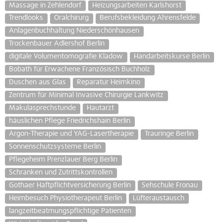
Massage in Zehlendorf
Heizungsarbeiten Karlshorst
Trendlooks
Oralchirurg
Berufsbekleidung Ahrensfelde
Anlagenbuchhaltung Niederschönhausen
Trockenbauer Adlershof Berlin
digitale Volumentomografie Kladow
Handarbeitskurse Berlin
Bobath für Erwachene Französisch Buchholz
Duschen aus Glas
Reparatur Heimkino
Zentrum für Minimal Invasive Chirurgie Lankwitz
Makulasprechstunde
Hautarzt
häuslichen Pflege Friedrichshain Berlin
Argon-Therapie und YAG-Lasertherapie
Trauringe Berlin
Sonnenschutzsysteme Berlin
Pflegeheim Prenzlauer Berg Berlin
Schranken und Zutrittskontrollen
Gothaer Haftpflichtversicherung Berlin
Sehschule Fronau
Heimbesuch Physiotherapeut Berlin
Lüfteraustausch
langzeitbeatmungspflichtige Patienten