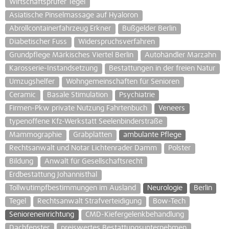
Wirtschaftsprüfer Tegel
Asiatische Pinselmassage auf Hyaloron
Abrollcontainerfahrzeug Erkner
Bußgelder Berlin
Diabetischer Fuss
Widerspruchsverfahren
Grundpflege Märkisches Viertel Berlin
Autohändler Marzahn
Karosserie-Instandsetzung
Bestattungen in der freien Natur
Umzugshelfer
Wohngemeinschaften für Senioren
Ceramic
Basale Stimulation
Psychiatrie
Firmen-Pkw private Nutzung Fahrtenbuch
Veneers
typenoffene Kfz-Werkstatt Seelenbinderstraße
Mammographie
Grabplatten
ambulante Pflege
Rechtsanwalt und Notar Lichtenrader Damm
Polster
Bildung
Anwalt für Gesellschaftsrecht
Erdbestattung Johannisthal
Tollwutimpfbestimmungen im Ausland
Neurologie
Berlin
Tegel
Rechtsanwalt Strafverteidigung
Bow-Tech
Senioreneinrichtung
CMD-Kiefergelenkbehandlung
Dachfenster
preiswertes Bestattungsunternehmen